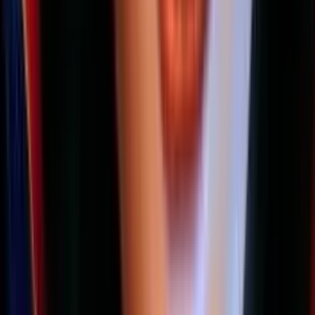
3.6
/5
Gioco Gratis
Maaax Diamonds
Add to
favorites
Gamomat
•