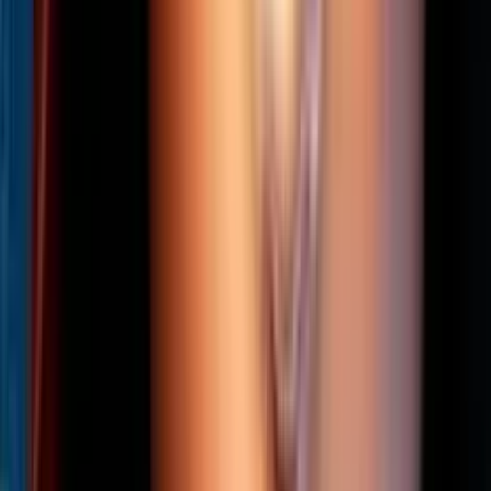
3.1
/5
Gioco Gratis
Sahara
Add to
favorites