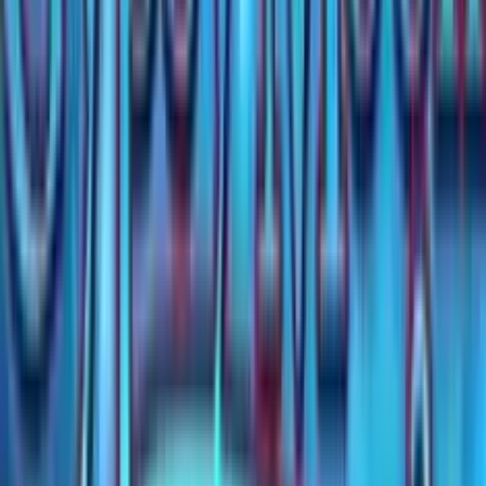
3.4
/5
Gioco Gratis
Sizzling Hot Deluxe
Add to
favorites
Novomatic
•