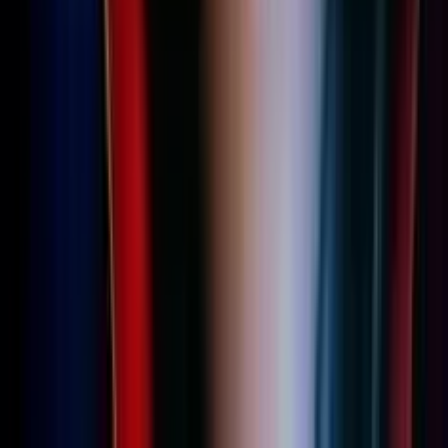
3.1
/5
Gioco Gratis