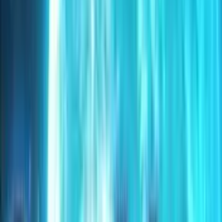
Snai
Betflag
Leovegas
Lottomatica
Bonus Benvenuto
Bonus Benvenuto
Bonus Senza Deposito
Free Spin (Giri Gratis)
Notizie
Link Rapidi
Slot Gratis
Bonus Casino
Casino Online
My Favorite Games