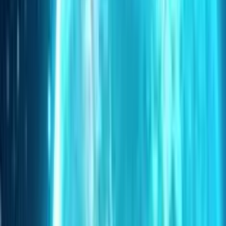
Casino Online
Elenco Casino Italiani
Slot Soldi Veri
Casinò
Live
StarVegas
AdmiralBet
Starcasino
888
Casino
Snai
Betflag
Leovegas
Lottomatica
Bonus Benvenuto
Bonus Benvenuto
Bonus Senza Deposito
Free Spin (Giri Gratis)
Notizie
Slot Gratis
Bonus Casino
Casino Online
Menu