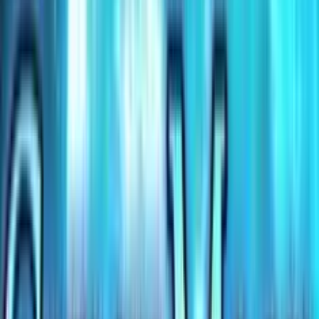
No favorite games yet
Start adding games to your favorites!
HOME
/
Tutte le Slot
/
SLOT MACHINE
Gioco Gratis
Sphinx
Add to
favorites
IGT
•