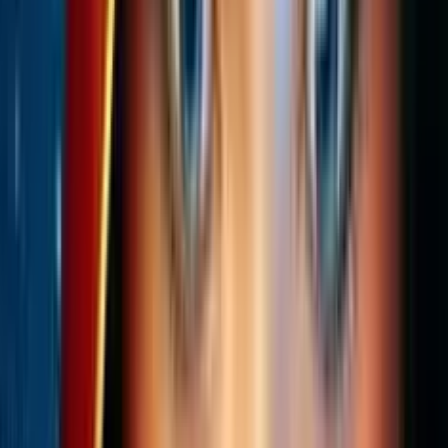
3.4
/5
Gioco Gratis
Book Of Ra Magic
Add to
favorites
Novomatic
•