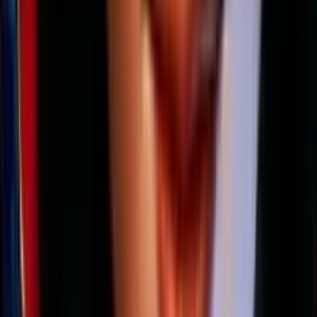
2.5
/5
Gioco Gratis
Haunted House Megaways
Add to
favorites
Mag
•