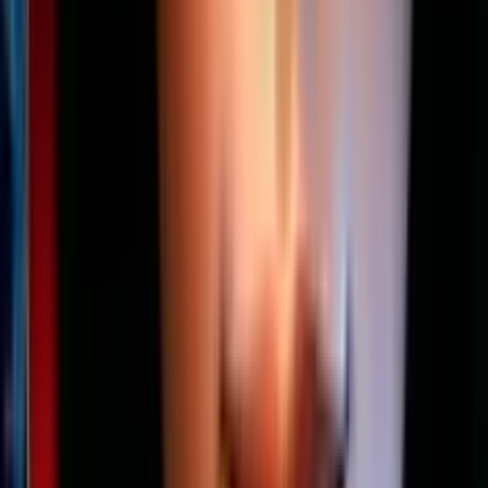
2.9
/5
Gioco Gratis
King Mida
Add to
favorites
WorldMatch
•