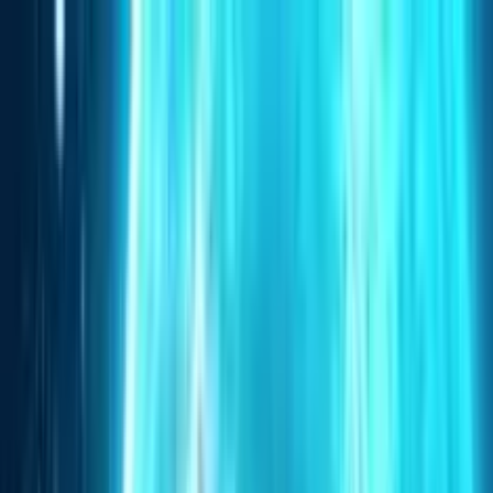
Il gioco è vietato ai minori e può causare dipendenza
patologica - probabilità di vincita
Gaming Report
Gaming Report
Slot Machine
Tutte le Slot
Più Giocati
Novità
Slot Sofware
Slot Bar
Slot
Egitto
Megaways
Altri Giochi
Roulette
Blackjack
Video Poker
Baccarat
Poker