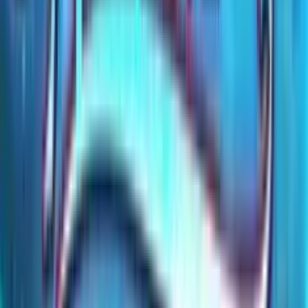
3.0
/5
Gioco Gratis
Book of Ra 10 Deluxe
Add to
favorites
Novomatic
•