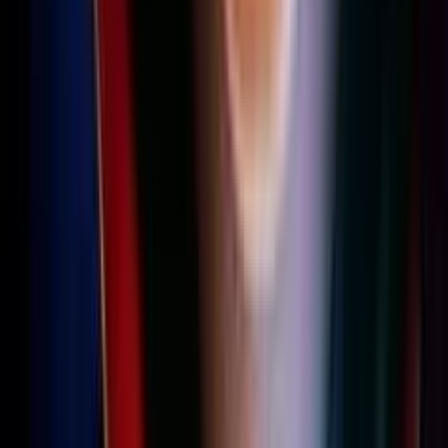
0.0
/5
Gioco Gratis
Book of Ra 6 Deluxe
Add to
favorites
Novomatic
•