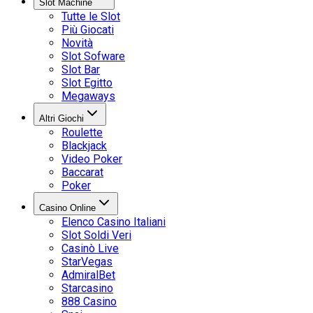
Slot Machine
Tutte le Slot
Più Giocati
Novità
Slot Sofware
Slot Bar
Slot Egitto
Megaways
Altri Giochi
Roulette
Blackjack
Video Poker
Baccarat
Poker
Casino Online
Elenco Casino Italiani
Slot Soldi Veri
Casinò Live
StarVegas
AdmiralBet
Starcasino
888 Casino