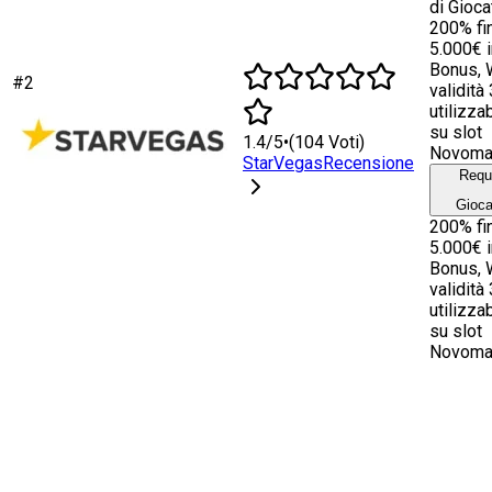
di Gioca
200% fi
5.000€ 
Bonus, 
#
2
validità 
utilizza
su slot
1.4
/5
•
(
104
Voti
)
Novoma
StarVegas
Recensione
Requi
Gioca
200% fi
5.000€ 
Bonus, 
validità 
utilizza
su slot
Novoma