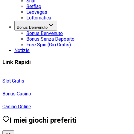
Snai
Betflag
Leovegas
Lottomatica
Bonus Benvenuto
Bonus Benvenuto
Bonus Senza Deposito
Free Spin (Giri Gratis)
Notizie
Link Rapidi
Slot Gratis
Bonus Casino
Casino Online
I miei giochi preferiti