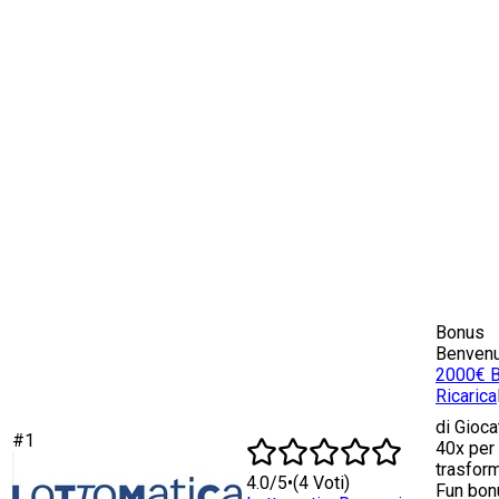
Bonus
Benven
2000€ 
Ricarica
di Gioca
#
1
40x per
trasform
4.0
/5
•
(
4
Voti
)
Fun bon