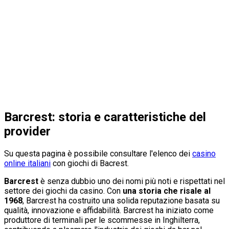
Barcrest: storia e caratteristiche del
provider
Su questa pagina è possibile consultare l'elenco dei
casino
online italiani
con giochi di Bacrest.
Barcrest
è senza dubbio uno dei nomi più noti e rispettati nel
settore dei giochi da casino. Con
una storia che risale al
1968
, Barcrest ha costruito una solida reputazione basata su
qualità, innovazione e affidabilità. Barcrest ha iniziato come
produttore di terminali per le scommesse in Inghilterra,