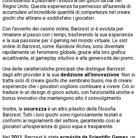
contribuendo a plasmare l'industria dei giochi da bar nel
Regno Unito. Questa esperienza ha permesso all'azienda di
accumulare un'incredibile quantità di competenze nel creare
giochi che attirano e soddisfano i giocatori.
Con l'avvento dei casinò online, Barcrest si è evoluta per
rimanere al passo con i tempi, trasferendo la sua esperienza
e la sua passione per il gaming nel mondo virtuale. Le slot
online di Barcrest, come
Rainbow Riches
, sono diventate
rapidamente un fenomeno globale, grazie alla loro grafica
accattivante, al gameplay intuitivo e alla generosità dei premi.
Una delle caratteristiche principali che distingue Barcrest
dagli altri provider è la sua
dedizione all'innovazione
. Non si
tratta solo di creare giochi che sembrano buoni, ma di creare
esperienze che i giocatori vogliono continuare a vivere. Ciò si
traduce in un design di gioco astuto, con funzionalità uniche e
bonus innovativi che mantengono alto il coinvolgimento.
Inoltre, la
sicurezza
è un altro pilastro della filosofia
Barcrest. Tutti i loro giochi sono rigorosamente testati e
conformi ai regolamenti del settore, garantendo così ai
giocatori un'esperienza di gioco equa e trasparente.
Nel
2011
, Barcrest è stata
acquisita da Scientific Games
, un