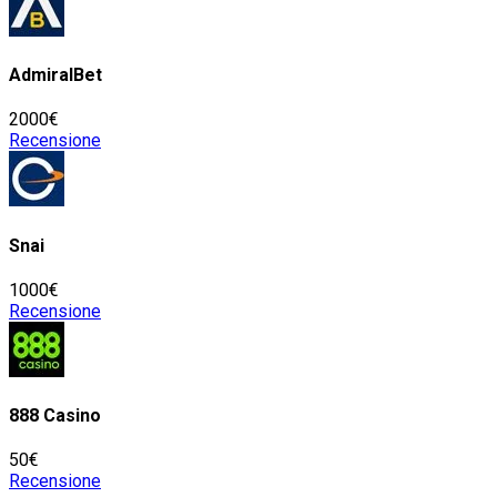
AdmiralBet
2000€
Recensione
Snai
1000€
Recensione
888 Casino
50€
Recensione