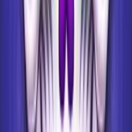
2.0
/5
Gioco Gratis
Vegas Heaven
Add to
favorites
Concept Gaming
•