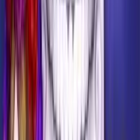
3.5
/5
Gioco Gratis
Book of Ra
Add to
favorites
Novomatic
•