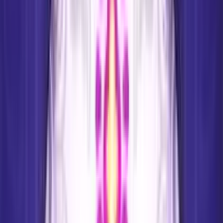
Slot Machine
Tutte le Slot
Più Giocati
Novità
Slot Sofware
Slot Bar
Slot Egitto
Megaways
Altri Giochi
Roulette
Blackjack
Video Poker
Baccarat
Poker
Casino Online
Elenco Casino Italiani
Slot Soldi Veri
Casinò Live
StarVegas
AdmiralBet
Starcasino
888 Casino