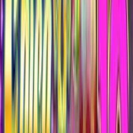
0.0
/5
Gioco Gratis
Royal Seven XXL
Add to
favorites
Gamomat
•