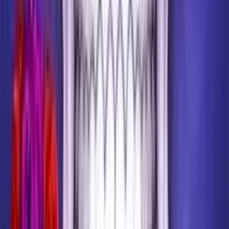
2.8
/5
Gioco Gratis
Super Duper Cherry
Add to
favorites