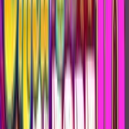
2.5
/5
Gioco Gratis
Sizzling Hot Deluxe Twin Spinner