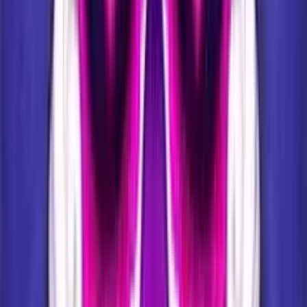
3.3
/5
Gioco Gratis
Maaax Diamonds