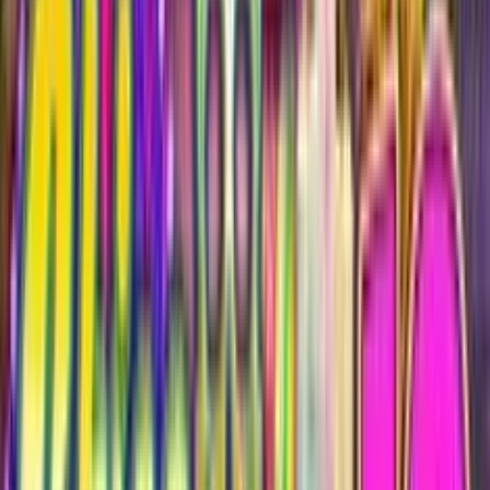
2.8
/5
Gioco Gratis
Double Diamond
Add to
favorites
IGT
•