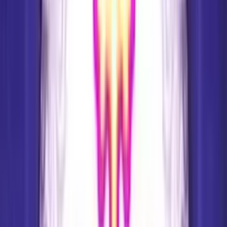
Nessuna slot preferita ancora
Inizia ad aggiungere slot ai tuoi preferiti!
HOME
/
Tutte le Slot
/
BAR
Slot Machine da BAR Online
Le slot machine da BAR sono macchine da gioco tradizionali
che si trovano nei bar e nei locali pubblici, offrendo ai
giocatori l'opportunità di provare la loro fortuna attraverso i
classici simboli frutta e i meccanismi di gioco semplici e
immediati, caratterizzati da un'atmosfera vintage e nostalgica.
Show more