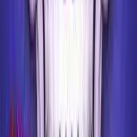
0.0
/5
Gioco Gratis
Big Ghoulies Evolution
Add to
favorites
Mag
•