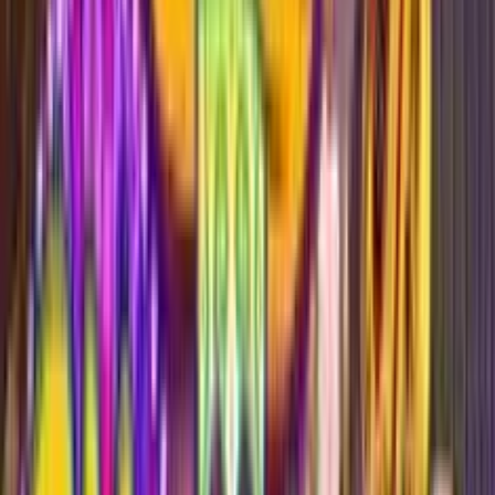
Fowl Play London
Add to
favorites
Mag
•