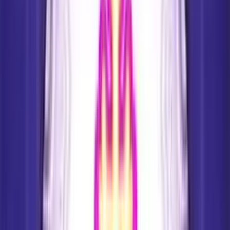
Snai
Betflag
Leovegas
Lottomatica
Bonus Benvenuto
Bonus Benvenuto
Bonus Senza Deposito
Free Spin (Giri Gratis)
Notizie
Link Rapidi
Slot Gratis
Bonus Casino
Casino Online
I miei giochi preferiti