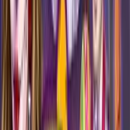
3.4
/5
Gioco Gratis
Columbus Deluxe
Add to
favorites
Novomatic
•