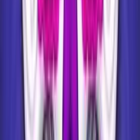
Add to
favorites
Gamomat
•