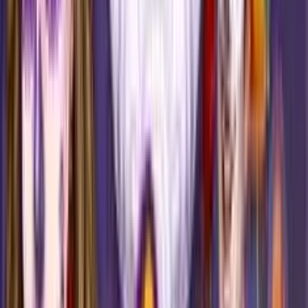
Gioco Gratis
Mega Joker
Add to
favorites
Novomatic
•