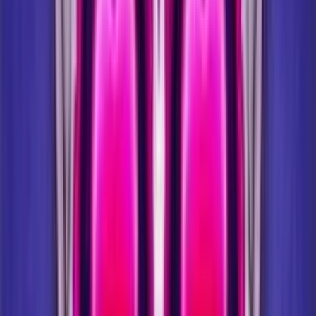
Haunted House
Add to
favorites
WorldMatch
•