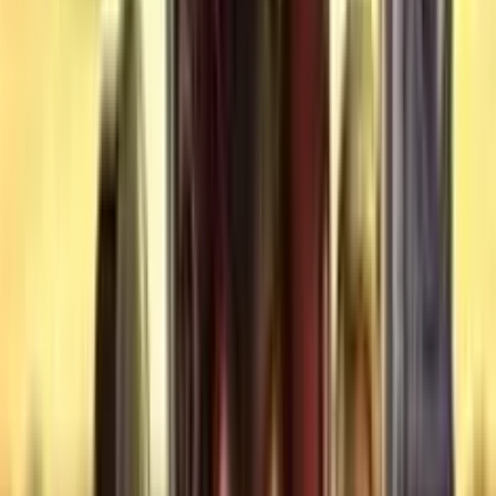
Greentube Malta Ltd
Societa
ADM n.15231
Licenza
800596738
Telefono
supporto@it.StarVegas.it
Email
Recensito da
Natalia
Chiaravalloti
Copywriter Gambling Expert
Approvato da
Silvia
Urso
Head Writer
4.0
/
5