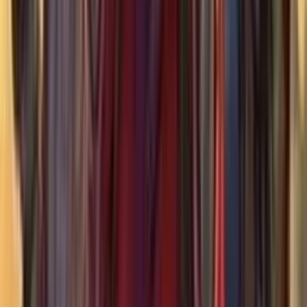
in
200€ validi esclusivamente su slot Novomatic per
sette giorni
e
100€ validi su tutte le slot per quindici
giorni
. L’utilizzo deve rispettare l’ordine obbligatorio,
iniziando sempre dai 200€ vincolati.
Nel pacchetto SPID, invece, i
2.000€
di Fun Bonus sono
ripartiti in
1.600€ utilizzabili solo su Novomatic per sette
giorni
e
400€ giocabili su tutte le slot per quindici giorni
,
mantenendo la stessa sequenza obbligatoria. Il requisito
resta sempre
100x
e il cap rimane
1
, con conversione in Real
Bonus Slot prevista entro circa
72 ore
, previa verifica.
Per ottenere il massimo vantaggio dal bonus è consigliabile
controllare spesso la sezione "Bonus", così da riscattare
puntualmente i Free Spin di StarVegas Rush ed evitare la
scadenza dei sette giorni.
Starvegas bonus sul primo deposito
Il primo versamento attiva un Fun Bonus molto più elevato
rispetto alla versione precedente della promozione:
StarVegas riconosce infatti un
bonus del 200% fino a
5.000€
, erogato come credito promozionale utilizzabile
esclusivamente sui giochi idonei alla promozione.