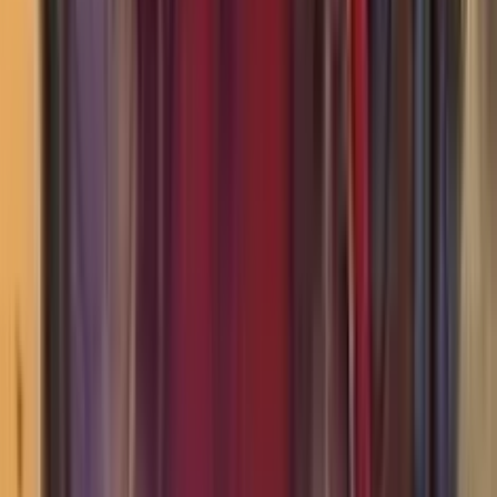
Amico
, che regala 50€ di bonus a chi presenta un amico.
Ogni venerdì, dalle 16 alle 19, StarVegas Casinò offre la
promozione Happy Hour
, dove il tuo secondo versamento
vale il
25% di bonus fino a 100€
! Ogni giocatore potrà
ricevere solamente un bonus al giorno e in funzione del primo
versamento effettuato in tale giorno. Una volta ricevuto il
bonus potrete convertirlo puntando esclusivamente soldi veri
sull'intera offerta di scommesse sportive e/o giochi da
casinò ad eccezione del casinò live e dei giochi dotati di
jackpot.
Ogni fine settimana è attiva la
promozione Gioca ai Classici
della Domenica
che offre 30 giri gratis su alcune slot
machine online. Per essere attivata, come nel caso
precedente, devono essere soddisfatti i requisiti di puntata
presenti nella sezione promozioni del sito stesso.
Infine, annoveriamo il
programma fedeltà di StarVegas
, che
premia la fidelizzazione degli utenti al casinò online con una
serie di benefici quali
bonus aggiuntivi sul deposito
,
servizio clienti personalizzato
,
priorità nelle transazioni
e quindi ovviamente nei pagamenti.
Ricordiamo che queste promozioni spesso sono periodiche e