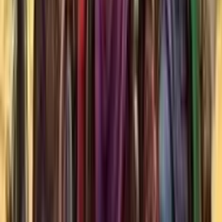
StarVegas: registrazione
La registrazione di un account di gioco su Starvegas è facile
e richiede pochi minuti. Bisogna prestare particolare
attenzione al comparto relativo ai dati legali e caricare un
documento d'identità valido, il quale sarà sottoposto a rigidi
controlli prima della validazione del conto.. Ricordiamo che il
gioco è severamente vietato ai minori e che i documenti sono
analizzati in maniera approfondita dall'AAMS.
Starvegas bonus senza deposito
Al momento dell’apertura del conto su StarVegas è possibile
scegliere tra la registrazione Classica o quella tramite SPID,
due modalità che danno accesso a pacchetti di benvenuto
differenti. La registrazione Classica offre
300 Giri Gratis e
300€ di Fun Bonus
, erogati dopo la convalida del documento.
La registrazione SPID, invece, potenzia l’offerta in maniera
significativa con
1.000 Free Spin e 2.000€ di Fun Bonus
,
disponibili immediatamente dopo la conferma dell’identità
digitale.
Il flusso dei Free Spin segue una programmazione precisa