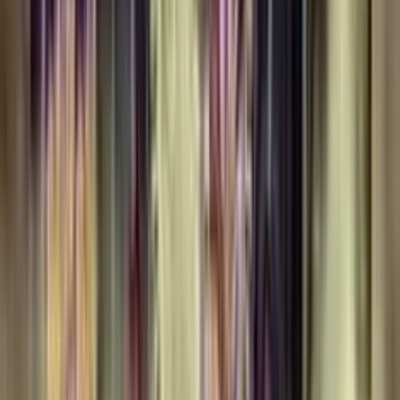
5.0
/5
HOT SLOT