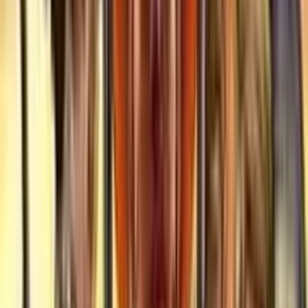
StarVegas
è una delle piattaforma di gioco più popolari tra
gli utenti, come testimoniano le statistiche relative agli utenti
mensili cresciute in maniera esponenziale nell'ultimo
semestre.
Il
sito internet
che ospita la piattaforma StarVegas
(www.starvegas.it) ha subito un recente restyling che ha
ulteriormente ottimizzato user interface e user experience.
L'implementazione del
linguaggio HTML5
ha sensibilmente
migliorato la qualità del sito, ridotto il tempo di caricamento
delle pagine e di conseguenza accelerato sensibilmente la
velocità di gioco, oltre ad ottimizzare la gaming experience
da smartphone e tablet.
Sicurezza su StarVegas
Tutte le
operazioni di gioco sul casino online Starvegas
sono
certificate
dall'ente indipendente
eCogra
, inoltre,
l'operatore usufruisce di accurati sistemi crittografici per il
trattamento dei dati sensibili e la tutela della privacy. La
società che gestisce il sito, Greentube Malta Ltd è in
possesso di regolare licenza ADM n.15231.