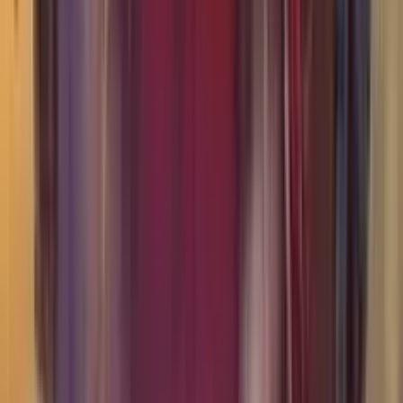
cambiano frequentemente, quindi per scoprire le news più
recenti e aggiornate è sempre consigliabile collegarsi al sito
e raggiungere la sezione dedicata ai bonus.
Altri giochi StarVegas
StarVegas non è solo slot machine, in quanto
offre un'ampia
gamma di opzioni di gioco agli utenti
. Attraverso un menu
orizzontale posizionato nell'header del sito è possibile
accedere alle diverse sezioni che includono il
casinò live
,
giochi da tavolo come il
blackjack
, la
roulette
e le
scommesse sportive
. All'interno della sezione relativa al
casinò dal vivo sono presenti una serie di room (
blackjack,
roulette
,
poker
e
baccarat
) con croupier dal vivo, trasmissione
in diretta streaming e grafica in 3D.
La registrazione di un conto gioco sul sito web di StarVegas
è estremamente facile, richiede pochi passi e la
compilazione dei moduli presenti nell'apposita sezione del
sito. Le recensioni degli utenti, a tal proposito, sono
eccellenti e l'esperienza online su StarVegas non ha, fin ora,
presentato problematiche tecniche di alcun tipo.