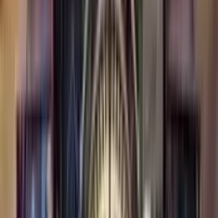
return to player
) stabilite grazie ai periodici controlli
effettuati da partner indipendenti e certificate dall'Agenzia dei
Monopoli e delle Dogane. Inoltre, la maggior parte dei titoli
offre
jackpot progressivi
nella modalità
slot con soldi veri
.
L'operatore offre anche la possibilità di giocare gratuitamente
attraverso numerose demo di prova, che costituiscono il
parco delle slots machine gratis ospitate da Starvegas
Casino.
Le ultime novità di StarVegas Casino
Su StarVegas è spesso possibile partecipare alla “
Gara di
Slots
”, una promozione attivata recentemente sui titoli di
punta targati Novomatic. Partecipando all'evento sarà
possibile scalare la classifica e vincere i premi
corrispondenti al livello raggiunto!
Le nuove slot machine di StarVegas
Starvegas si conferma come uno dei protagonisti di questo
primo semestre del 2024 grazie alle numerose partnership
instaurate con alcuni dei migliori produttori di slot machine a