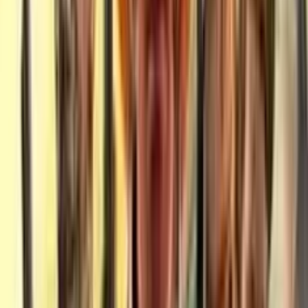
StarVegas in 3 semplici passi
1
Come aprire un nuovo conto su StarVegas?
Per aprire un nuovo conto su StarVegas clicca sul tasto
Registrati evidenziato in giallo in alto a destra. Compila i
moduli, seguendo la procedura guidata, e ottieni il link di
attivazione account via email.