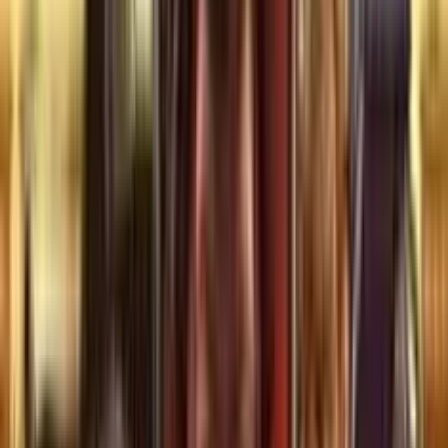
La garanzia delle slot machine Novomatic è solo
uno dei grandi pregi di StarVegas. Il portale offre
una ristretta, ma saggia scelta in fatto di operatori
e offre promozioni interessanti sia con il Bonus di
benvenuto sia nei bonus settimanali e periodici. Il
portale si è recentemente rinnovato, dimostrando
di poter competere con i migliori casinò online
italiani.&nbsp;
Pagamento