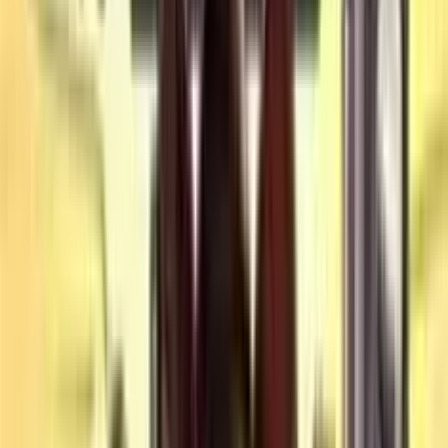
Termini e Condizioni
Terminata la registrazione, il bonus senza deposito di
StarVegas varia in base alla modalità scelta: con
registrazione classica ricevi 300 Free Spin + 300€ di Fun
Bonus dopo la verifica dei documenti; con registrazione SPID
ottieni 1.000 Free Spin + 2.000€ di Fun Bonus con accredito
immediato.Inoltre, sul primo deposito è attivo un bonus del
200% fino a 5.000€ in Fun Bonus.
Caratteristiche
Starvegas presenta uno dei migliori bonus di benvenuto
del web
Specializzato in slot machine Novomatic Greentube
Presenza di Races e Tornei periodici
Starvegas presenta uno dei migliori bonus di benvenuto
del web
Informazioni Generali
www.starvegas.it
Sito Web