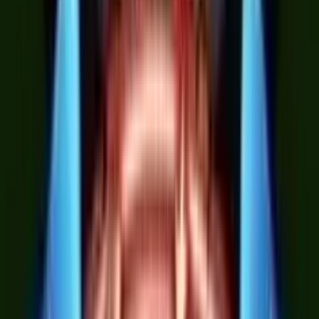
terzo di ruota" e gli "orfanelli".
La
roulette gratis americana
invece differisce dalla prime
due in quanto offre 38 numeri con la presenza del doppio
zero.
La roulette è un gioco d’azzardo non solo adorato dagli high
roller, ma anche dai giocatori meno esperti perché ha regole
semplici da imparare e attuare, e gran parte delle vittorie è
dovuto soltanto al corretto posizionamento delle
scommesse.
I sistemi di gioco alla Roulette
Nella Roulette Francese o Europea è prevista una seconda
tabella delle scommesse in cui i giocatori piazzano
scommesse su delle sequenze di numeri ai bordi della ruota
stessa, con numeri opposti tra loro. Queste sequenze sono
conosciute tipicamente come sistemi di gioco e sono:
Voisins du zéro
: questa puntata comprende 17 numeri:
lo zero, più i 7 numeri alla destra dello zero sulla ruota,
ed i 9 numeri alla sinistra. Questa puntata richiede 9