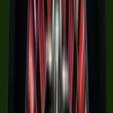
0.0
/5
Gioco Gratis
European Roulette
Add to
favorites
Dragon Gaming
•