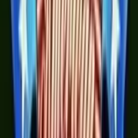
14.
Finaal
: una scommessa su tutti i numeri che terminano
con la stessa cifra. Una scommessa di questo potrebbe
essere per il 6 ad esempio, sul 6, 16, 26 e 36.
Ovviamente per i numeri 7, 8 e 9, questa scommessa
prevede solo 3 puntate.
Split Final
: una scommessa simile alla precedente a
con la differenza che questa volta si sommette sulle
intersezioni tra due numeri. Ad esempio per il 2/5,
prevede di scommettere sul 2/5, 12/15, 22/25 e 32/35.
Complete
: una scommessa che copre tutto ciò che
riguarda un certo numero, straight up, splits, streets,
corners e six lines.
A parte questi sistemi di gioco, nel corso dei decenni sono
stati ideati altri tipi di sistemi/strategie di gioco che citiamo
su questa pagina, la cui efficacia è stata provata nel tempo.
Regole per giocare alla Roulette
Come puoi vedere, alla roulette online sono previsti svariati
tipi di puntata. Meno numeri copri con una singola fiches e più
alte saranno le vincite potenziali che potrai ottenere. La