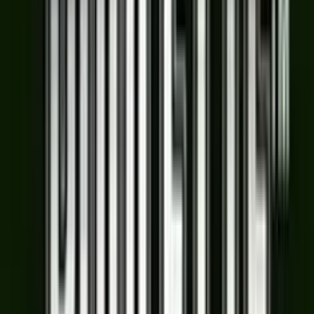
La Roulette Francese è identica a quella europea, con
l'eccezione della regola "called bet", nella quale il dealer
ripete le chiamate dei giocatori. Inoltre nella Roulette
Francese è prevista una puntata sugli ultimi numeri. L'house
edge, ovvero la percentuale di vantaggio del banco, è pari al
2.7%.
Roulette Americana
La Roulette Americana è caratterizzata dalla presenza di un
doppo zero. In questo modo l'house edge è doppio 5.26% e
di conseguenza meno conveniente per il giocatore.
La Roulette nei casinò online
Praticamente ogni casinò online offre almeno un tipo di
roulette, e la maggior parte di essi ne offrono anche diversi.
Alcuni offrono anche varietà delle versioni dal vivo in cui
giocare con un croupier dal vivo a un tavolo reale del casinò.
Una cosa importante da considerare quando si sceglie q
quale versione di Roulette online giocare, è ovviamene il tipo
di Roulette. Si dovrebbe infatti sempre scegliere una