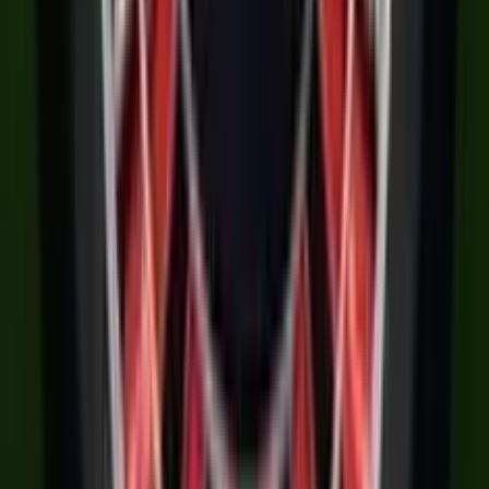
3.0
/5
Gioco Gratis
French Roulette
Add to
favorites
Capecod
•