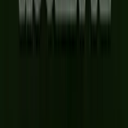
Snai
1000€
Recensione
888 Casino
50€
Recensione
Footer
Gaming Report è un portale informativo dedicato al mondo del
gioco online autorizzato AAMS. Questo sito di conseguenza
non partecipa alla raccolta dei giochi di casinò e non è a sua
volta un operatore con licenza aams. Sul sito verranno
pubblicate news, giochi, recensioni e offerte promozionali
legate esclusivamente al mondo del casinò online AAMS. In