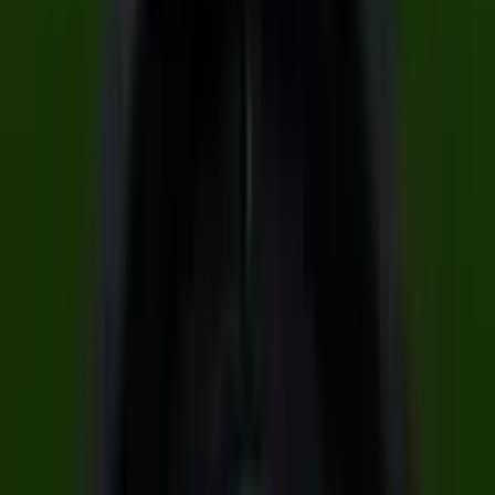
Slot Machine
Tutte le Slot
Più Giocati
Novità
Slot Sofware
Slot Bar
Slot Egitto
Megaways
Altri Giochi
Roulette
Blackjack
Video Poker
Baccarat
Poker
Casino Online
Elenco Casino Italiani
Slot Soldi Veri
Casinò Live
StarVegas
AdmiralBet
Starcasino
888 Casino