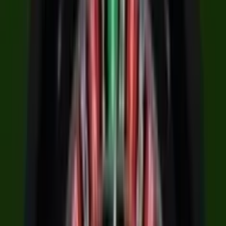
Nessuna slot preferita ancora
Inizia ad aggiungere slot ai tuoi preferiti!
HOME
/
Tutte le Slot
/
ROULETTE
Roulette Gratis Online
Le slot machine online a tema Roulette uniscono l'eccitazione
delle slot con l'eleganza del gioco della roulette, dando ai
giocatori la possibilità di girare la ruota rosso nera più famosa
al mondo, rendendo ogni spin una sofisticata esperienza di
gioco. Esercitati con le migliori strategie grazie alle Demo
Gratis Online.
Show more