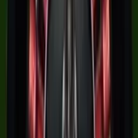
3.3
/5
Gioco Gratis