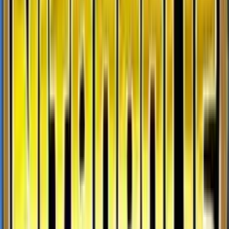
roulette, blackjack, baccarat e poker con croupier dal vivo e
altissima tecnologia streaming per la trasmissione delle
sessioni di gioco. Oltre a queste quattro opzioni, annoveriamo
il Live Games Shows e l'Elite Lounge, una room per i giocatori
più assidui della piattaforma.
I provider di 888 Casino
Il parco giochi offerto da 888Casino sorprende per la qualità
e la varietà di titoli che lo compongono. Sulla piattaforma
sono presenti oltre 300 giochi implementati per la maggior
parte in-house, difatti 888 Casino possiede un proprio
software di gioco che garantisce l'esclusiva su tutti i giochi,
ed altri sviluppati dai più importanti provider operanti a livello
nazionale ed internazionale.
Tra questi, oltre a NetEnt, troviamo
Novomatic
,
Play'N Go
e
altri colossi nella produzione di software che hanno reso il
palinsesto slot di 888 tra i più interessanti del panorama
italiano. Tra quelle di maggior successo vanno sicuramente
citate Gonzo's Quest, Gonzo's Quest Megawyas, Book of Ra
Deluxe, Book of Dead e Millionaire Genie.
Potrete anche giocare da mobile da qualsiasi dispositivo