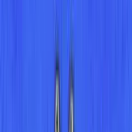
1.7
/5
•
75
ratings
888 Casino offre ai nuovi clienti 20€ (o 50€ SPID) e 50FS
Gratis + 1.000€ su ricarica
1000€
Bonus Ricarica
50€ Senza Deposito + 50 Giri Gratis
Senza Deposito