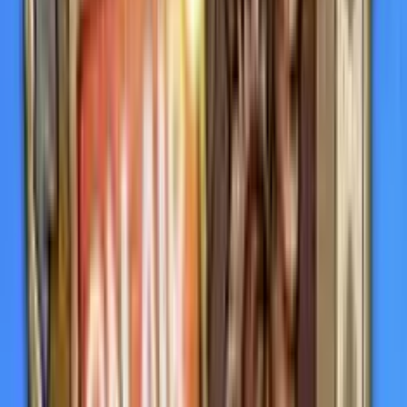
ricevere il 100% della somma versata fino a 1.000€.
3
Come prelevare le vincite ottenute con il bonus
888Casino?
Per rendere prelevabili le somme vinte con il fun bonus
bisogna rigiocare quest'ultimo 35 volte per il bonus sul primo
deposito e 50 volte per il bonus senza deposito.