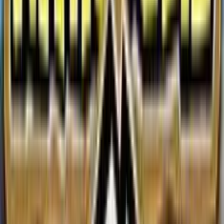
5.0
/5
HOT SLOT
Gioco Gratis
Royal Masquerade
Add to
favorites