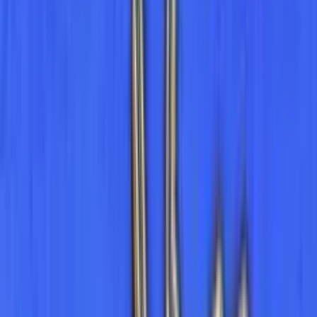
Accedere al Sito
Termini e Condizioni
888Casino offre tre tipologie di bonus di benvenuto. Il primo
è un bonus senza deposito, pari a 20€ con registrazione
classica o fino a 50€ con registrazione SPID. Il secondo
bonus consiste in 50 Free Spin e il terzo bonus è il bonus sul
primo deposito, che raddoppia l’importo versato con un 100%
fino a 1.000€.
Caratteristiche
888 Casino offre 20€ (50€ SPID) e 50 FS Gratis + 100%
fino 1.000€
Software slot machine esclusivi 888Casino
Ottima sezione Casinò Live
Informazioni Generali
www.888casino.it
Sito Web
888 Holding
Societa