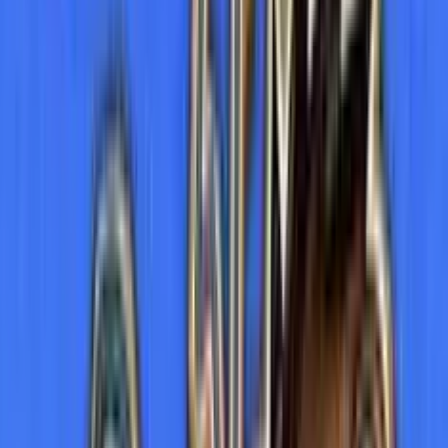
un catalogo giochi ricco e variegato. L’offerta di
benvenuto risulta particolarmente interessante,
grazie al bonus senza deposito fino a 50€ con
registrazione SPID, ai 50 Free Spin e al bonus sul
primo deposito fino a 1.000€.
Pagamento