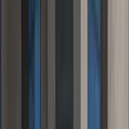
5.0
/5
HOT SLOT
Gioco Gratis
Dead or Alive
Add to
favorites
NetEnt
•