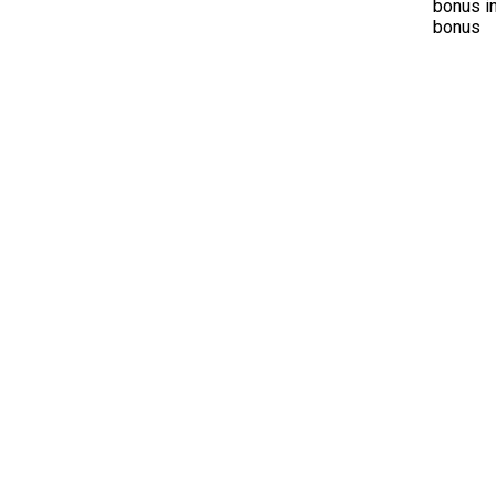
bonus i
bonus