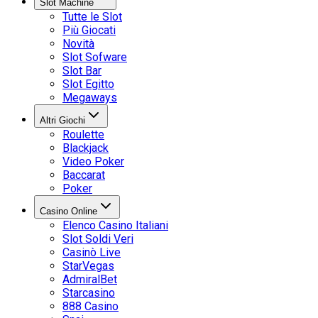
Slot Machine
Tutte le Slot
Più Giocati
Novità
Slot Sofware
Slot Bar
Slot Egitto
Megaways
Altri Giochi
Roulette
Blackjack
Video Poker
Baccarat
Poker
Casino Online
Elenco Casino Italiani
Slot Soldi Veri
Casinò Live
StarVegas
AdmiralBet
Starcasino
888 Casino