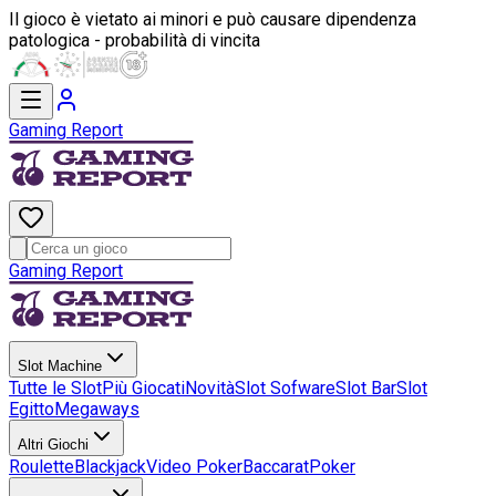
Il gioco è vietato ai minori e può causare dipendenza
patologica - probabilità di vincita
Gaming Report
Gaming Report
Slot Machine
Tutte le Slot
Più Giocati
Novità
Slot Sofware
Slot Bar
Slot
Egitto
Megaways
Altri Giochi
Roulette
Blackjack
Video Poker
Baccarat
Poker