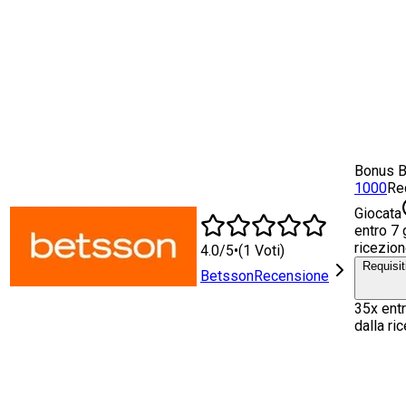
Bonus B
1000
Req
Giocata
entro 7 
ricezio
4.0
/5
•
(
1
Voti
)
Requisit
Betsson
Recensione
35x entr
dalla ri