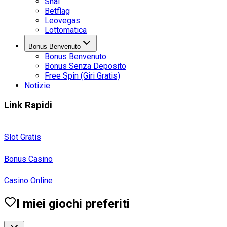
Snai
Betflag
Leovegas
Lottomatica
Bonus Benvenuto
Bonus Benvenuto
Bonus Senza Deposito
Free Spin (Giri Gratis)
Notizie
Link Rapidi
Slot Gratis
Bonus Casino
Casino Online
I miei giochi preferiti