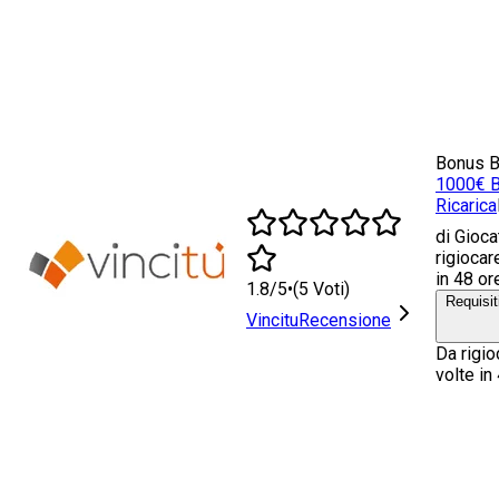
Bonus B
1000€ 
Ricarica
di Gioca
rigiocar
in 48 or
1.8
/5
•
(
5
Voti
)
Requisit
Vincitu
Recensione
Da rigio
volte in