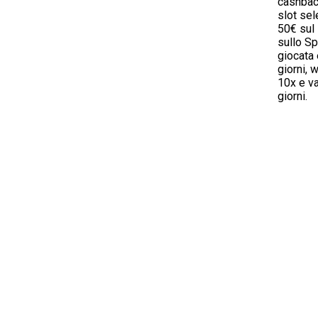
cashbac
slot sel
50€ sul
sullo Sp
giocata 
giorni, 
10x e va
giorni.