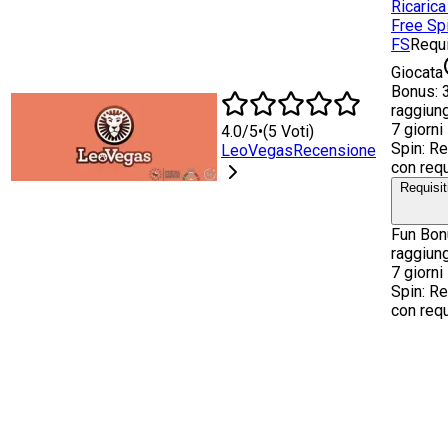
Ricarica
Free Sp
FS
Requi
Giocata
Bonus: 
raggiun
7 giorni
4.0
/5
•
(
5
Voti
)
Spin: R
LeoVegas
Recensione
con requ
Requisit
Fun Bon
raggiun
7 giorni
Spin: R
con requ