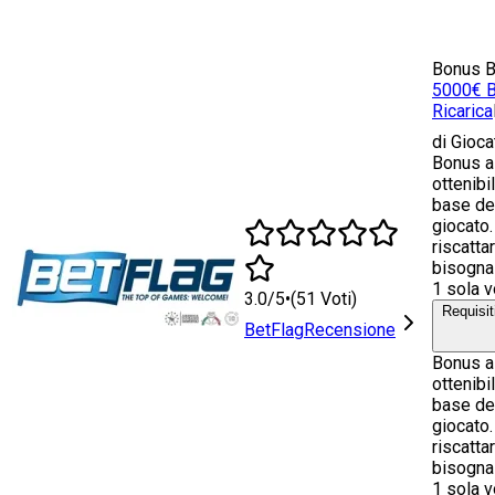
Bonus B
5000€ 
Ricarica
di Gioca
Bonus a 
ottenibi
base de
giocato.
riscatta
bisogna 
1 sola v
3.0
/5
•
(
51
Voti
)
Requisit
BetFlag
Recensione
Bonus a 
ottenibi
base de
giocato.
riscatta
bisogna 
1 sola v