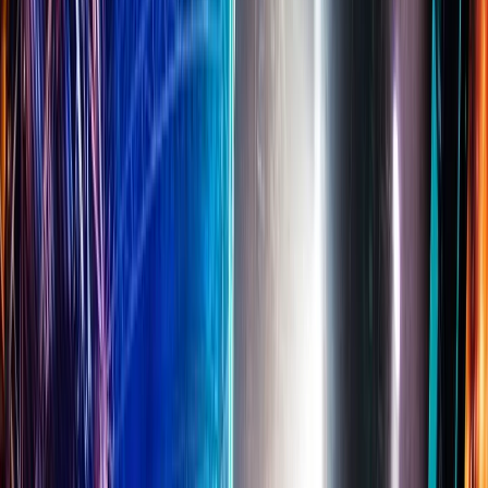
Elenco e recensioni dei casino online italiani
Top bonus senza deposito dei casino AAMS