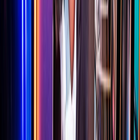
4.0
/5
HOT SLOT
Gioco Gratis
Milkshake XXXtreme
Add to
favorites
NetEnt
•