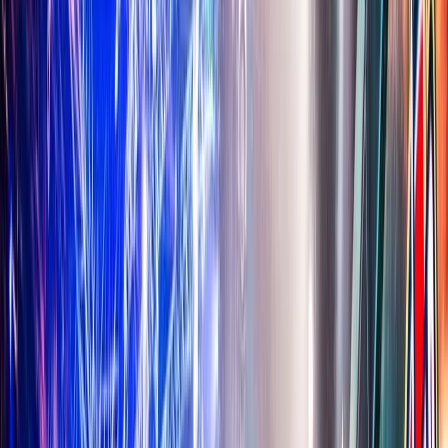
3.3
/5
Gioco Gratis
Book of Ra Deluxe
Add to
favorites
Novomatic
•