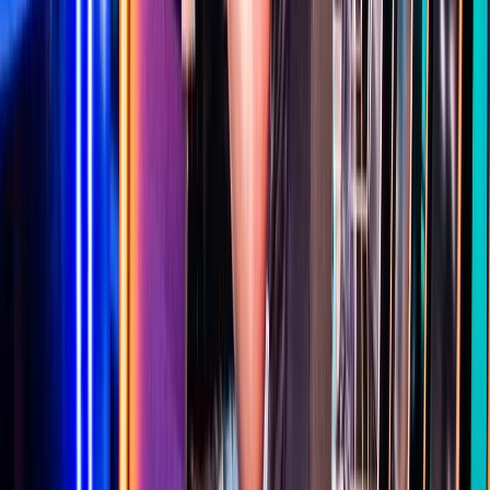
NetEnt
•