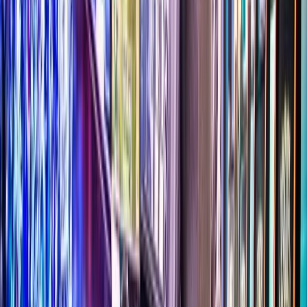
Add to
favorites
Pragmatic Play
•