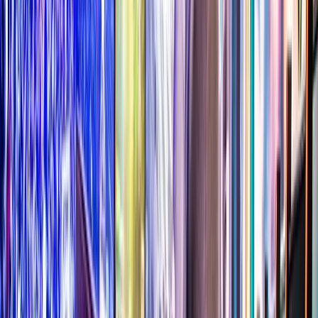
1.0
/5
Gioco Gratis
Wild Wild Joker