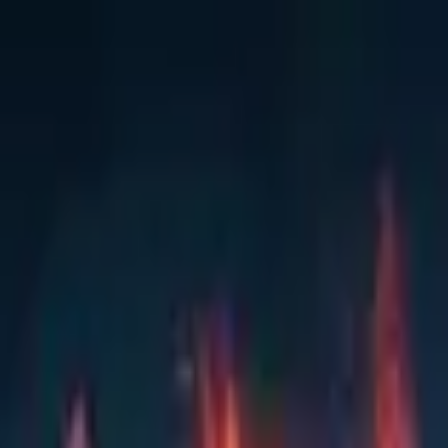
- probabilità di vincita
egaways
ralBet
Starcasino
888 Casino
Snai
Betflag
Leovegas
Lottomatica