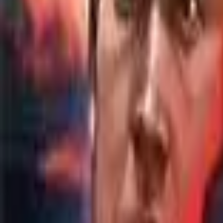
Inizia ad aggiungere slot ai tuoi preferiti!
HOME
/
Tutte le Slot
/
MEGAWAYS
Slot Online del tipo Megaways
Le slot machine online del tipo Megaways offrono un'esperienza
innovativa che modifica il numero di simboli su ogni rullo ad ogn
Show more
Gioco Gratis
Haunted House Megaways
Add to
favorites
Mag
•