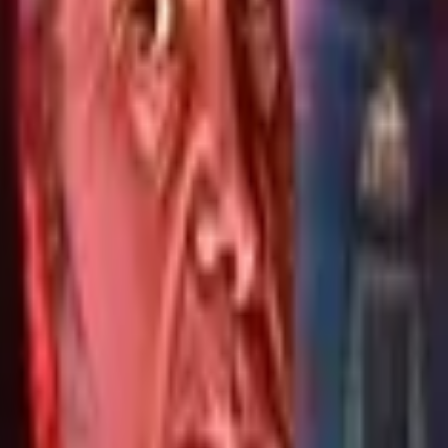
nando il tradizionale divertimento del gioco con una dinamica