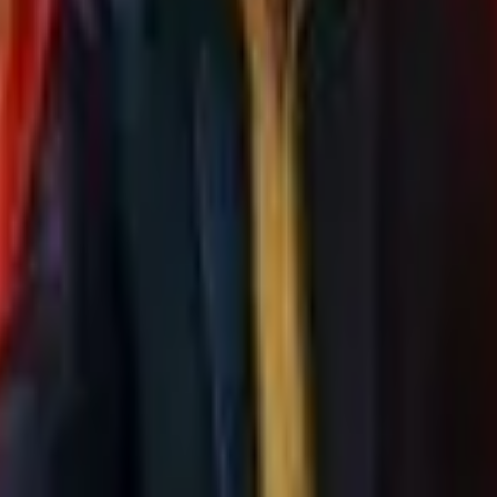
 di gioco rivoluzionaria con migliaia di modi per vincere, combi
i giro, rendendo ogni partita unica e imprevedibile.