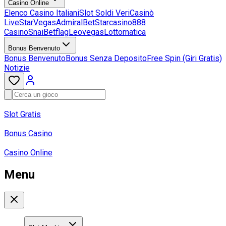
Casino Online
Elenco Casino Italiani
Slot Soldi Veri
Casinò
Live
StarVegas
AdmiralBet
Starcasino
888
Casino
Snai
Betflag
Leovegas
Lottomatica
Bonus Benvenuto
Bonus Benvenuto
Bonus Senza Deposito
Free Spin (Giri Gratis)
Notizie
Slot Gratis
Bonus Casino
Casino Online
Menu