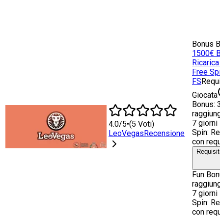
Bonus B
1500€ 
Ricarica
Free Sp
FS
Requi
Giocata
Bonus: 
raggiun
7 giorni
4.0
/5
•
(
5
Voti
)
Spin: R
LeoVegas
Recensione
con requ
Requisit
Fun Bon
raggiun
7 giorni
Spin: R
con requ