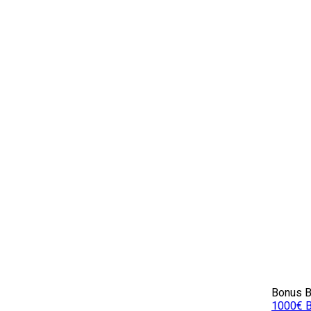
Bonus B
1000€ 