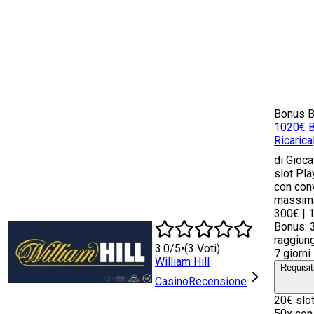
Bonus B
1020€ 
Ricarica
di Gioca
slot Pla
con con
massima
300€ | 
Bonus: 
raggiun
3.0
/5
•
(
3
Voti
)
7 giorni
William Hill
Requisit
Casino
Recensione
20€ slot
50x con