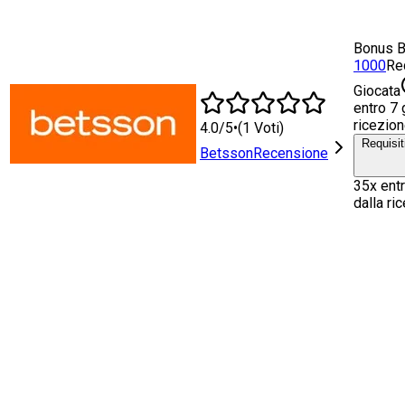
Bonus B
1000
Req
Giocata
entro 7 
ricezio
4.0
/5
•
(
1
Voti
)
Requisit
Betsson
Recensione
35x entr
dalla ri