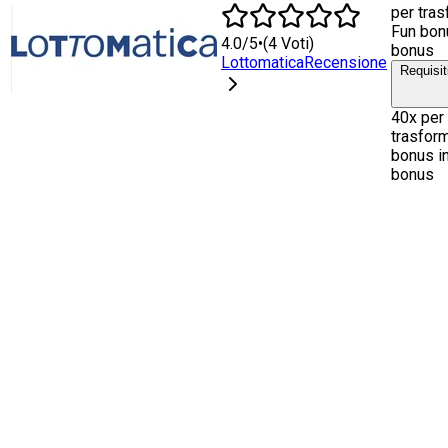
per tras
Fun bon
4.0
/5
•
(
4
Voti
)
bonus
Lottomatica
Recensione
Requisit
40x per
trasform
bonus i
bonus