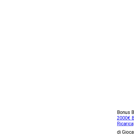
Bonus B
2000€ 
Ricarica
di Gioca