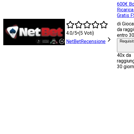
600€ B
Ricarica
Gratis F
di Gioca
da ragg
4.0
/5
•
(
5
Voti
)
entro 30
NetBet
Recensione
Requisit
40x da
raggiun
30 giorn