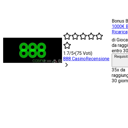
Bonus B
1000€ 
Ricarica
di Gioca
da ragg
entro 30
1.7
/5
•
(
75
Voti
)
Requisit
888 Casino
Recensione
35x da
raggiun
30 giorn