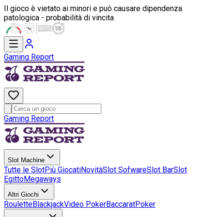
Il gioco è vietato ai minori e può causare dipendenza
patologica - probabilità di vincita
Gaming Report
Gaming Report
Slot Machine
Tutte le Slot
Più Giocati
Novità
Slot Sofware
Slot Bar
Slot
Egitto
Megaways
Altri Giochi
Roulette
Blackjack
Video Poker
Baccarat
Poker