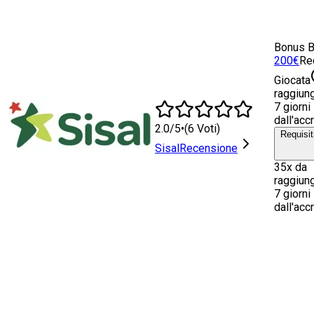
Bonus B
200€
Req
Giocata
raggiun
7 giorni
dall'acc
2.0
/5
•
(
6
Voti
)
Requisit
Sisal
Recensione
35x da
raggiun
7 giorni
dall'acc