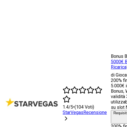
Bonus B
5000€ 
Ricarica
di Gioca
200% fi
5.000€ 
Bonus, 
validità 
utilizza
1.4
/5
•
(
104
Voti
)
su slot
StarVegas
Recensione
Requisit
200% fi