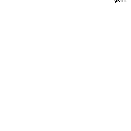
giorni.