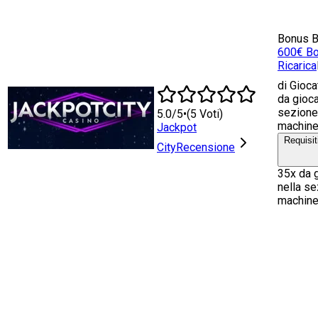
Bonus B
600€ B
Ricarica
di Gioca
da gioca
sezione
5.0
/5
•
(
5
Voti
)
machin
Jackpot
Requisit
City
Recensione
35x da 
nella se
machin