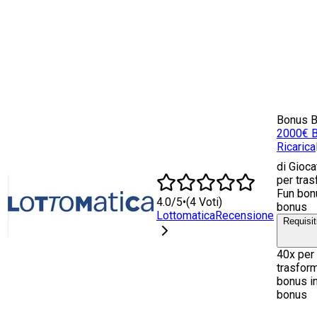
Bonus B
2000€ 
Ricarica
di Gioca
per tras
Fun bon
4.0
/5
•
(
4
Voti
)
bonus
Lottomatica
Recensione
Requisit
40x per
trasform
bonus i
bonus