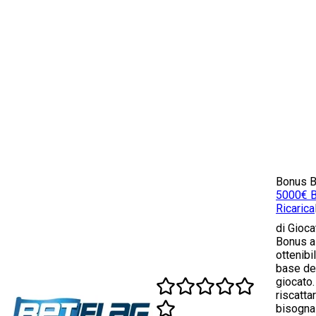
Bonus B
5000€ 
Ricarica
di Gioca
Bonus a 
ottenibi
base de
giocato.
riscatta
bisogna 