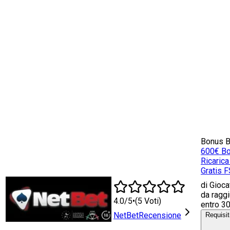
Bonus B
600€ B
Ricarica
Gratis F
di Gioca
da ragg
4.0
/5
•
(
5
Voti
)
entro 30
NetBet
Recensione
Requisit