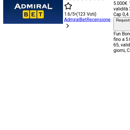
5.000€.
validità 
1.6
/5
•
(
123
Voti
)
Cap 0,4.
AdmiralBet
Recensione
Requisit
Fun Bo
fino a 5
65, valid
giorni, C