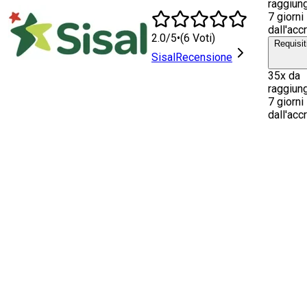
raggiun
7 giorni
dall'acc
2.0
/5
•
(
6
Voti
)
Requisit
Sisal
Recensione
35x da
raggiun
7 giorni
dall'acc