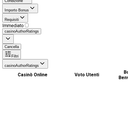
Condizione
Importo Bonus
Requisiti
Immediato
casinoAuthorRatings
Cancella
Filtri
casinoAuthorRatings
B
Casinò Online
Voto Utenti
Ben