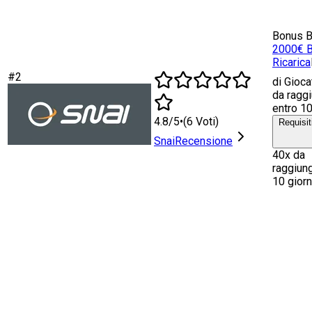
Bonus B
2000€ 
Ricarica
#
2
di Gioca
da ragg
entro 10
4.8
/5
•
(
6
Voti
)
Requisit
Snai
Recensione
40x da
raggiun
10 giorn