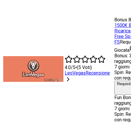
Bonus B
1500€ 
Ricarica
Free Sp
FS
Requi
Giocata
Bonus: 
raggiun
7 giorni
4.0
/5
•
(
5
Voti
)
Spin: R
LeoVegas
Recensione
con requ
Requisit
Fun Bon
raggiun
7 giorni
Spin: R
con requ