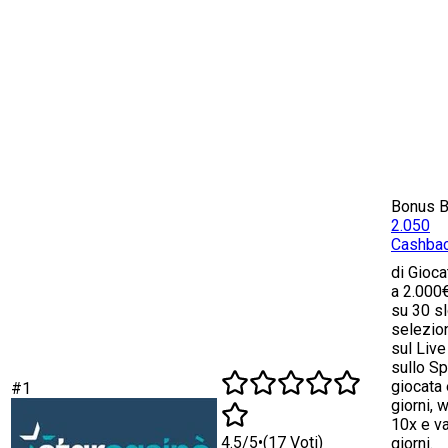
Bonus B
2.050
Cashba
di Gioca
a 2.000
su 30 sl
selezio
sul Live
sullo Sp
giocata 
#
1
giorni, 
10x e va
4.5
/5
•
(
17
Voti
)
giorni.