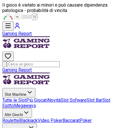
Il gioco è vietato ai minori e può causare dipendenza
patologica - probabilità di vincita
Gaming Report
Gaming Report
Slot Machine
Tutte le Slot
Più Giocati
Novità
Slot Sofware
Slot Bar
Slot
Egitto
Megaways
Altri Giochi
Roulette
Blackjack
Video Poker
Baccarat
Poker