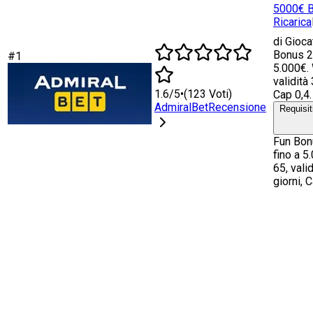
5000€ 
Ricarica
di Gioca
Bonus 2
#
1
5.000€.
validità 
1.6
/5
•
(
123
Voti
)
Cap 0,4.
AdmiralBet
Recensione
Requisit
Fun Bo
fino a 5
65, valid
giorni, C