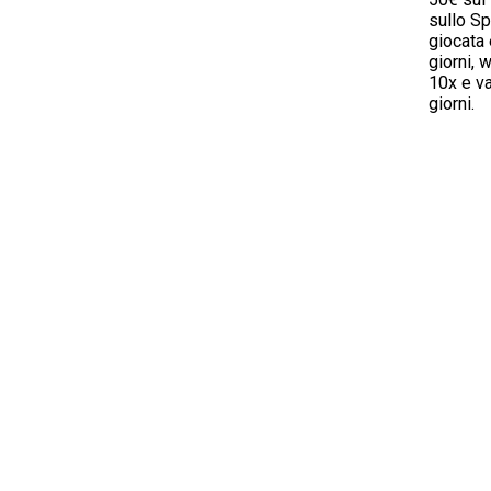
sullo Sp
giocata 
giorni, 
10x e va
giorni.