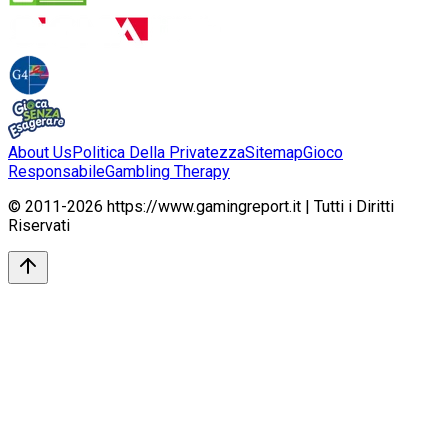
About Us
Politica Della Privatezza
Sitemap
Gioco
Responsabile
Gambling Therapy
© 2011-
2026
https://www.gamingreport.it
|
Tutti i Diritti
Riservati