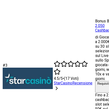
Bonus B
2.050
Cashba
di Gioca
a 2.000
su 30 sl
selezio
sul Live
sullo Sp
giocata 
#
3
giorni, 
10x e va
4.5
/5
•
(
17
Voti
)
giorni.
StarCasino
Recensione
Requisit
Fino a 
cashbac
slot sel
50€ sul