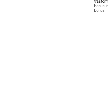
trasform
bonus i
bonus