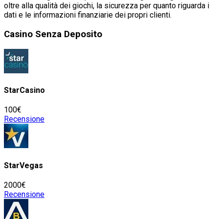
oltre alla qualità dei giochi, la sicurezza per quanto riguarda i
dati e le informazioni finanziarie dei propri clienti.
Casino Senza Deposito
StarCasino
100€
Recensione
StarVegas
2000€
Recensione