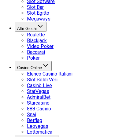
Slot Sofware
Slot Bar
Slot Egitto
Megaways
Altri Giochi
Roulette
Blackjack
Video Poker
Baccarat
Poker
Casino Online
Elenco Casino Italiani
Slot Soldi Veri
Casinò Live
StarVegas
AdmiralBet
Starcasino
888 Casino
Snai
Betflag
Leovegas
Lottomatica