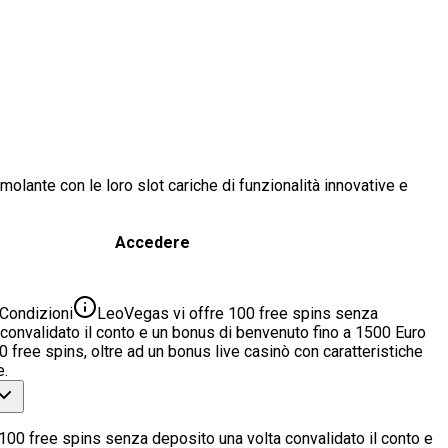
imolante con le loro slot cariche di funzionalità innovative e
Accedere
 Condizioni
LeoVegas vi offre 100 free spins senza
convalidato il conto e un bonus di benvenuto fino a 1500 Euro
00 free spins, oltre ad un bonus live casinò con caratteristiche
e.
100 free spins senza deposito una volta convalidato il conto e