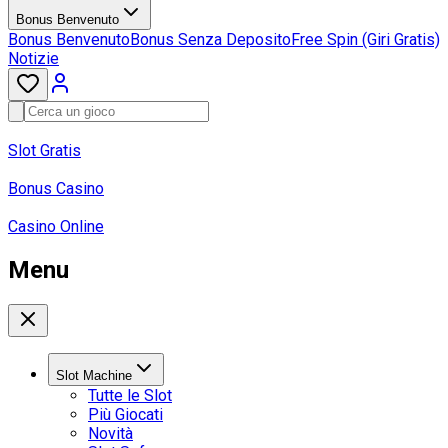
Bonus Benvenuto
Bonus Benvenuto
Bonus Senza Deposito
Free Spin (Giri Gratis)
Notizie
Slot Gratis
Bonus Casino
Casino Online
Menu
Slot Machine
Tutte le Slot
Più Giocati
Novità