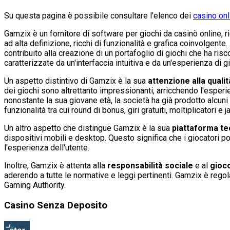
Su questa pagina è possibile consultare l'elenco dei
casino onli
Gamzix è un fornitore di software per giochi da casinò online, r
ad alta definizione, ricchi di funzionalità e grafica coinvolgent
contribuito alla creazione di un portafoglio di giochi che ha risc
caratterizzate da un'interfaccia intuitiva e da un'esperienza di 
Un aspetto distintivo di Gamzix è la sua
attenzione alla quali
dei giochi sono altrettanto impressionanti, arricchendo l'esperi
nonostante la sua giovane età, la società ha già prodotto alcuni
funzionalità tra cui round di bonus, giri gratuiti, moltiplicatori e 
Un altro aspetto che distingue Gamzix è la sua
piattaforma te
dispositivi mobili e desktop. Questo significa che i giocatori
l'esperienza dell'utente.
Inoltre, Gamzix è attenta alla
responsabilità sociale
e al
gioc
aderendo a tutte le normative e leggi pertinenti. Gamzix è rego
Gaming Authority.
Casino Senza Deposito