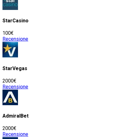
StarCasino
100€
Recensione
StarVegas
2000€
Recensione
AdmiralBet
2000€
Recensione