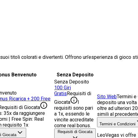
uoi titoli colorati e divertenti. Offrono un'esperienza di gioco st
onus Benvenuto
Senza Deposito
Senza Deposito
100 Giri
nvenuto
Gratis
Requisiti di
Sito Web
Termini e
us Ricarica + 200 Free
Giocata
I
deposito una volta 
Requisiti di Giocata
requisiti sono pari
oltre ad ulteriori 2
: 35x da raggiungere
a 1x, essendo le
simili al precedent
orni | Free Spin: Real
vincite accreditate
Termini e Condizioni
 requisito 1x
come real bonus.
Requisiti di Giocata
LeoVegas vi offre 
di Giocata