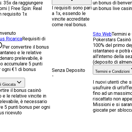
: 35x da raggiungere
un bonus di benvenu
I requisiti sono pari
orni | Free Spin: Real
un bonus live casin
a 1x, essendo le
 requisito 1x
vincite accreditate
come real bonus.
nvenuto
Sito Web
Termini e
s Ricarica
Requisiti di
Pokerstars Casinò 
100% del primo de
Per convertire il bonus
istantaneo e potrà 
antaneo e le relative
all'interno della se
 denaro prelevabile, è
(deposito di almeno
o accumulare 5 punti
 ogni €1 di bonus
Senza Deposito
Termini e Condizioni
-
I nuovi utenti che 
di Giocata
usufruire di un'of
rtire il bonus casinò
fino ad un massimo
 e le relative vincite in
riscattato non appe
elevabile, è necessario
Missioni e si saran
e 5 punti bonus per ogni
giocate per sblocca
us ricevuto