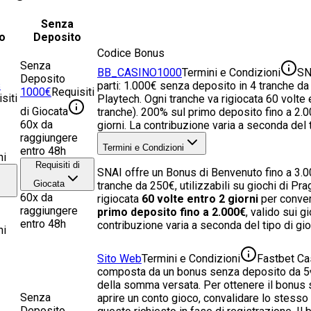
Senza
o
Deposito
Codice Bonus
Senza
BB_CASINO1000
Termini e Condizioni
SN
Deposito
s
parti: 1.000€ senza deposito in 4 tranche da
1000€
Requisiti
siti
Playtech. Ogni tranche va rigiocata 60 volte
di Giocata
tranche). 200% sul primo deposito fino a 2.00
60x da
giorni. La contribuzione varia a seconda del ti
raggiungere
Termini e Condizioni
entro 48h
ni
Requisiti di
SNAI offre un Bonus di Benvenuto fino a 3.00
Giocata
tranche da 250€, utilizzabili su giochi di P
60x da
rigiocata
60 volte entro 2 giorni
per conver
raggiungere
primo deposito fino a 2.000€
, valido sui g
entro 48h
contribuzione varia a seconda del tipo di gioco
ni
Sito Web
Termini e Condizioni
Fastbet Cas
composta da un bonus senza deposito da 5€ 
della somma versata. Per ottenere il bonus s
Senza
aprire un conto gioco, convalidare lo stesso 
Deposito