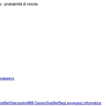
- probabilità di vincita
egaways
ralBet
Starcasino
888 Casino
Snai
Betflag
Leovegas
Lottomatica