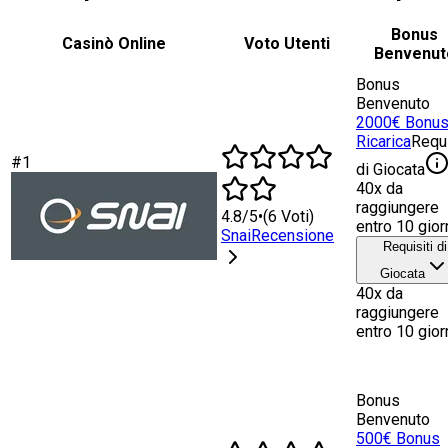
Bonus
Casinò Online
Voto Utenti
Benvenut
Bonus
Benvenuto
2000€ Bonu
Ricarica
Requi
#
1
di Giocata
40x da
raggiungere
4.8
/5
•
(
6
Voti
)
entro 10 gior
Snai
Recensione
Requisiti di
Giocata
40x da
raggiungere
entro 10 gior
Bonus
Benvenuto
500€ Bonus