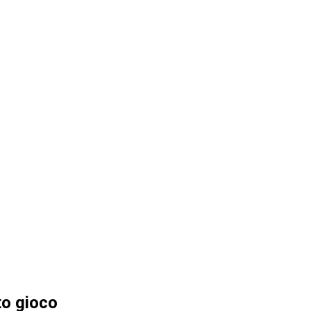
to gioco