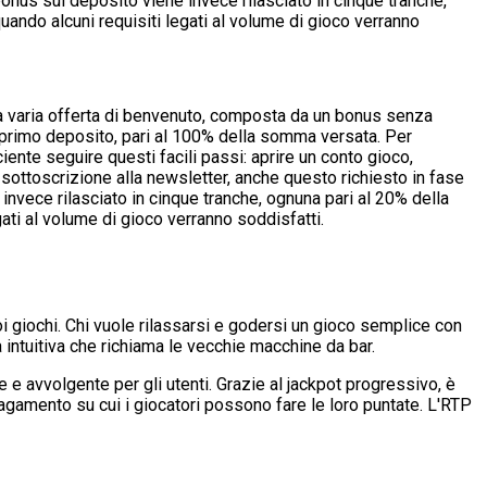
 bonus sul deposito viene invece rilasciato in cinque tranche,
ando alcuni requisiti legati al volume di gioco verranno
 una varia offerta di benvenuto, composta da un bonus senza
 primo deposito, pari al 100% della somma versata. Per
iente seguire questi facili passi: aprire un conto gioco,
 sottoscrizione alla newsletter, anche questo richiesto in fase
 invece rilasciato in cinque tranche, ognuna pari al 20% della
ati al volume di gioco verranno soddisfatti.
i giochi. Chi vuole rilassarsi e godersi un gioco semplice con
a intuitiva che richiama le vecchie macchine da bar.
e e avvolgente per gli utenti. Grazie al jackpot progressivo, è
 pagamento su cui i giocatori possono fare le loro puntate. L'RTP