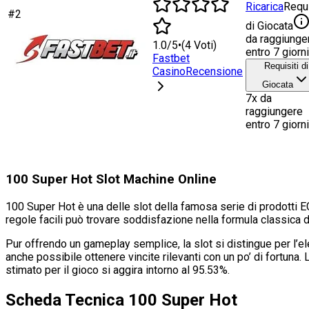
Ricarica
Requi
#
2
di Giocata
da raggiunge
1.0
/5
•
(
4
Voti
)
entro 7 giorni
Fastbet
Requisiti di
Casino
Recensione
Giocata
7x da
raggiungere
entro 7 giorni
100 Super Hot Slot Machine Online
100 Super Hot è una delle slot della famosa serie di prodotti EG
regole facili può trovare soddisfazione nella formula classica d
Pur offrendo un gameplay semplice, la slot si distingue per l’ele
anche possibile ottenere vincite rilevanti con un po’ di fortuna.
stimato per il gioco si aggira intorno al 95.53%.
Scheda Tecnica 100 Super Hot