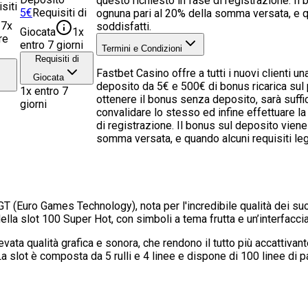
questo richiesto in fase di registrazione. Il
siti
5€
Requisiti di
ognuna pari al 20% della somma versata, e qu
7x
soddisfatti.
Giocata
1x
re
entro 7 giorni
Termini e Condizioni
Requisiti di
Fastbet Casino offre a tutti i nuovi clienti
Giocata
deposito da 5€ e 500€ di bonus ricarica sul
1x entro 7
ottenere il bonus senza deposito, sarà suffic
giorni
convalidare lo stesso ed infine effettuare la
di registrazione. Il bonus sul deposito viene
somma versata, e quando alcuni requisiti leg
T (Euro Games Technology), nota per l'incredibile qualità dei suo
ella slot 100 Super Hot, con simboli a tema frutta e un’interfacci
vata qualità grafica e sonora, che rendono il tutto più accattivant
 La slot è composta da 5 rulli e 4 linee e dispone di 100 linee di