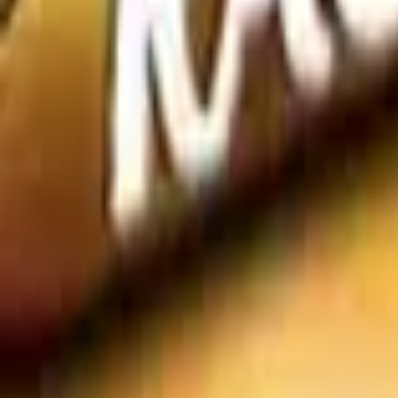
1.0
/5
•
2
ratings
Soldi Veri
Add to
favorites
Soldi Veri