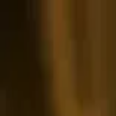
Il gioco è vietato ai minori e può causare dipendenza patologica 
Gaming Report
Gaming Report
Slot Machine
Tutte le Slot
Più Giocati
Novità
Slot Sofware
Slot Bar
Slot Egitto
M
Altri Giochi
Roulette
Blackjack
Video Poker
Baccarat
Poker
Casino Online
Elenco Casino Italiani
Slot Soldi Veri
Casinò Live
StarVegas
Admi