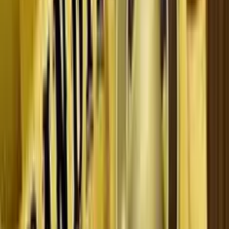
Add to
favorites
Capecod
•