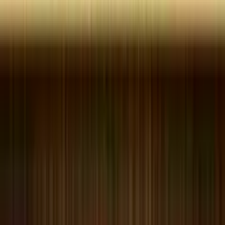
0
%
4