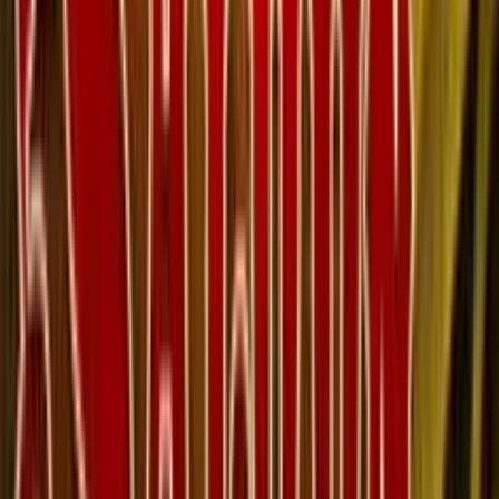
Bonus B
2.050
Cashbac
di Giocat
a 2.000€
su 30 slo
selezion
sul Live 
sullo Spo
giocata e
#
3
giorni, w
10x e val
4.5
/5
•
(
17
Voti
)
giorni.
StarCasino
Recensione
Requisiti
Fino a 2
cashback
slot sele
50€ sul 
sullo Spo