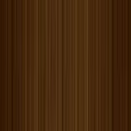
Il gioco è vietato ai minori e può causare dipendenza
patologica - probabilità di vincita
Gaming Report
Gaming Report
Slot Machine
Tutte le Slot
Più Giocati
Novità
Slot Sofware
Slot Bar
Slot
Egitto
Megaways
Altri Giochi
Roulette
Blackjack
Video Poker
Baccarat
Poker