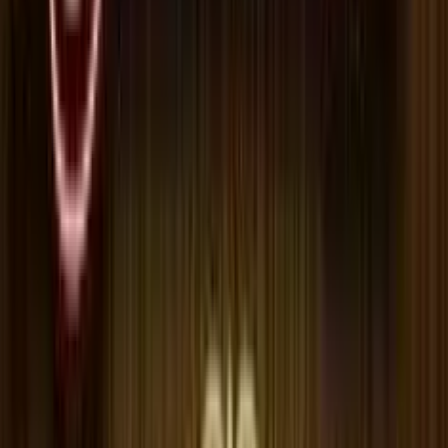
consentono al giocatore di ottenere dei premi in denaro
calcolati sempre in modo del tutto casuale.
Giada Benazzi
Ruolo
:
Copywriter e Public Relation
Specialist
Specializzazione
:
Recensioni casinò e slot
Sono una copywriter specializzata nel settore dell'iGaming ed
esperta in Big Data legati al gioco d’azzardo online. Mi
occupo della redazione e revisione dei contenuti pubblicati
nella sezione blog di Gaming Report, oltre ad effettuare
ricerche e indagini di settore. Curo le relazioni pubbliche con i
media italiani e internazionali, soprattutto in nazioni come