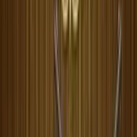
3.1
/5
Gioco Gratis