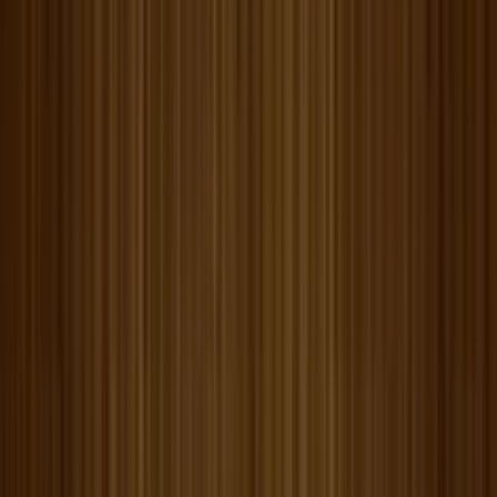
Slot Machine
Tutte le Slot
Più Giocati
Novità
Slot Sofware
Slot Bar
Slot Egitto
Megaways
Altri Giochi
Roulette
Blackjack
Video Poker
Baccarat
Poker
Casino Online
Elenco Casino Italiani
Slot Soldi Veri
Casinò Live
StarVegas
AdmiralBet
Starcasino
888 Casino