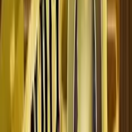
1.3
/5
Gioco Gratis
Bandit Saloon