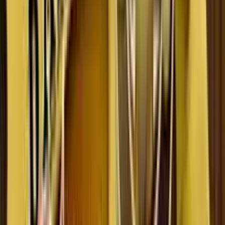
di Giocat
Bonus a s
ottenibil
base del
giocato. 
#
1
riscattar
bisogna r
3.0
/5
•
(
51
Voti
)
1 sola vo
BetFlag
Recensione
Requisiti
Bonus a s
ottenibil
base del
giocato. 
riscattar
bisogna r
1 sola vo