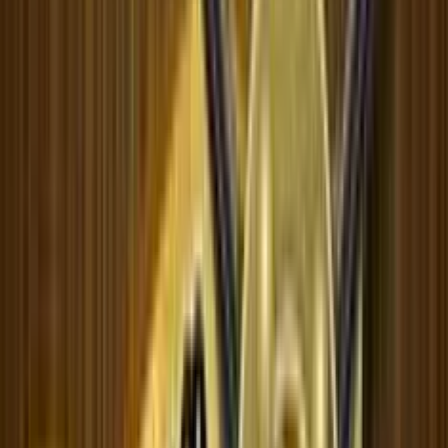
3.0
/5
Gioco Gratis
Video Bar
Add to
favorites
Capecod
•