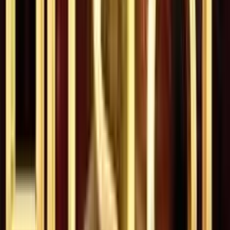
0.0
/
5
Basato su
0
Recensione
Scrivi una recensione
5