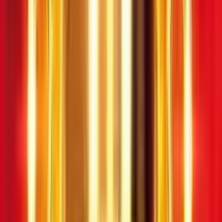
3.0
/5
Gioco Gratis
Fisher King
Add to
favorites
Endorphina
•