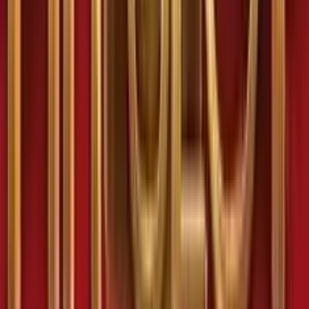
0
%
2