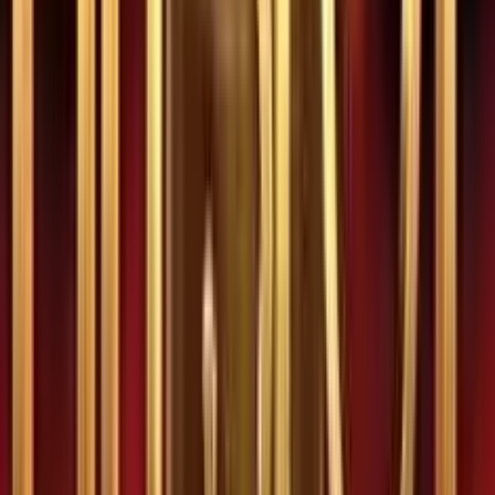
0
%
3