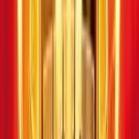
3.0
/5
Gioco Gratis
Lord of the Seas
Add to
favorites
Endorphina
•