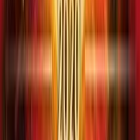
punti bonus
ogni €1 di 
ricevuto