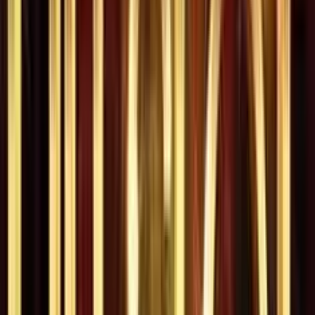
Davide Luciani
Ruolo
:
Redattore
Giornalista pubblicista di origine abruzzese e Copywriter da
oltre sette anni. Su GamingReport mi occupo di redigere
articoli sul mercato del gambling nazionale e internazionale,
oltre a recensire slot machine e casinò online. Collaboro
anche con delle testate sportive come Sportcafe24.com e
con La Legge per Tutti, portale di diritto legato
all'informazione giuridica e alla consulenza legale,
commerciale e fiscale.
Recensioni Utenti