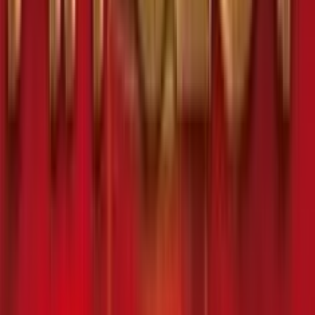
0
%
1