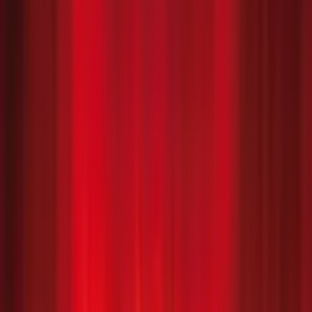
Casino Online
Elenco Casino Italiani
Slot Soldi Veri
Casinò
Live
StarVegas
AdmiralBet
Starcasino
888
Casino
Snai
Betflag
Leovegas
Lottomatica
Bonus Benvenuto
Bonus Benvenuto
Bonus Senza Deposito
Free Spin (Giri Gratis)
Notizie
Slot Gratis
Bonus Casino
Casino Online
Menu