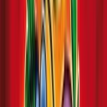
Gioco Gratis
Premendo "Gioco Gratis", confermi di avere almeno 18 anni.
0.0
/5
•
0
ratings
Soldi Veri
Add to
favorites
Soldi Veri