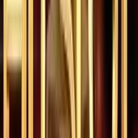
0
%
4