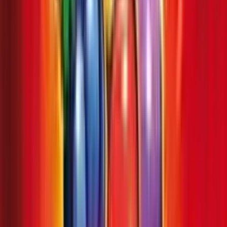
4.8
/5
Gioco Gratis
Joker Stoker
Add to
favorites
Endorphina
•