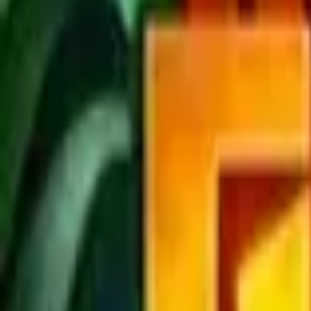
Inizia ad aggiungere slot ai tuoi preferiti!
Home
/
Slot Gratis
/
Cleopatra Megaways
Cleopatra Megaways
da
iSoftBet
Gioco Gratis
Premendo "Gioco Gratis", confermi di avere almeno 18 anni.