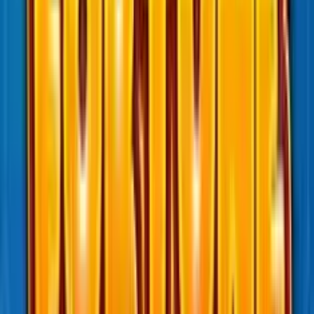
1.7
/5
•
(
75
Voti
)
Requisiti
888
Casino
Recensione
35x da
raggiung
30 giorni