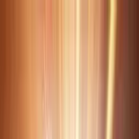
Il gioco è vietato ai minori e può causare dipendenza
patologica - probabilità di vincita
Gaming Report
Gaming Report
Slot Machine
Tutte le Slot
Più Giocati
Novità
Slot Sofware
Slot Bar
Slot
Egitto
Megaways
Altri Giochi
Roulette
Blackjack
Video Poker
Baccarat
Poker