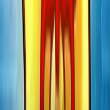
0.0
/5
Esqueleto Explosivo 2 Casino che
offrono questo gioco
Bo
Casinò Online
Voto Utenti
Benv