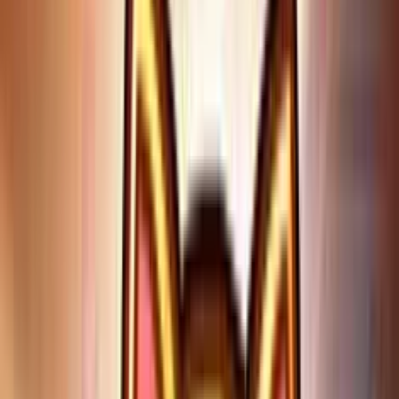
Slot Machine
Tutte le Slot
Più Giocati
Novità
Slot Sofware
Slot Bar
Slot Egitto
Megaways
Altri Giochi
Roulette
Blackjack
Video Poker
Baccarat
Poker
Casino Online
Elenco Casino Italiani
Slot Soldi Veri
Casinò Live
StarVegas
AdmiralBet
Starcasino
888 Casino