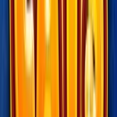
edifici sono addobbati a festa e luci e striscioni colorati si
affacciano sulle pareti esterne mentre una musica dal chiaro
stile messicano, contribuisce a completare l'atmosfera,
massimizzando l'immersione nel contesto. Elemento
peculiare è il fatto che i rulli non siano incorniciati ma inseriti
nello sfondo: i simboli, infatti, si avvicendano come teschi
impilati sui corpi di 5 scheletri, ognuno rappresentato come
membro di una banda musicale.
Per vincere, ti sarà sufficiente allineare da 3 a 5 simboli uguali
secondo le linee di pagamento previste dal regolamento, con
un premio massimo che può arrivare a 5.000 volte il valore
della tua puntata. Quest'ultima può spaziare da un minimo di
0.10€ fino ad un massimo di 100€. Simboli e relativi payout,
invece, sono i seguenti:
Lo scheletro donna, con tanto di parrucca e orecchini,
che paga fino a 5x;
Lo scheletro rosa con la rosa tra i denti, che paga fino a
2.5x;
Lo scheletro della ragazza con il fiore, che paga fino a
1.4x;
Lo scheletro con i baffi, che paga fino a 1.2x;
Lo scheletro arancione, che paga fino a 0.9x;