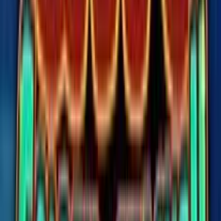
qualità che non potrai non amare.
Ti è piaciuta Esqueleto Explosivo 2?
Scopri anche
Muerto en Mictlàn di Play'n GO
Grim Muerto
di Play'n GO
Book of Muertitos
di Spearhead Studios
Domande Frequenti
Qual è Il tema della slot machine Esqueleto Explosivo 2?
Esqueleto Explosivo 2 ha come tema principale il Dia de los
Muertos, festività centroamericana che onora i defunti.
La slot Esqueleto Explosivo 2 offre funzioni bonus?
Il gioco offre simbolo Wild e Scatter e le funzioni Dropping
Symbols, Free Spin, Mucho Multiplier e Bonus Game.