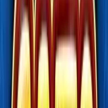
Bonus B
2.050
Cashbac
di Giocat
a 2.000€
su 30 slo
selezion
sul Live 
sullo Spo
giocata e
#
3
giorni, w
10x e val
4.5
/5
•
(
17
Voti
)
giorni.
StarCasino
Recensione
Requisiti
Fino a 2
cashback
slot sele
50€ sul 