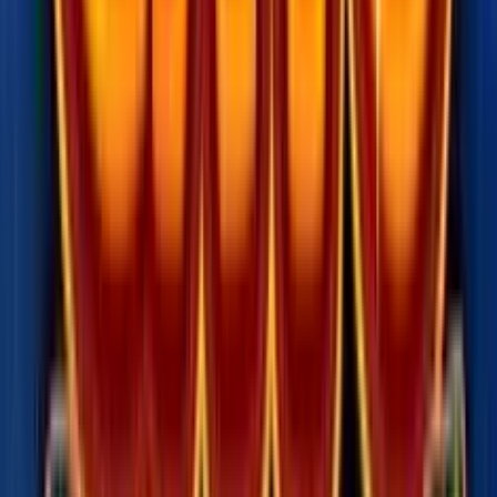
da un minimo di 3 fino ad un massimo di 12.
Mucho Multiplier:
questo moltiplicatore è attivo sia durante
la partita base che i bonus e il suo valore aumenta di +1 ogni
volta che si verifica una nuova cascata di simboli.
Bonus Game:
questa modalità si attiva ogni volta che si
collezionano 3 Explosivo Wild Symbols e offre dei
moltiplicatori di vincita che vanno fino ad un massimo di x32.
Le nostre opinioni su Esqueleto
Explosivo 2 slot machine
Esqueleto Explosivo 2 riprende una delle festività più amate
tra gli appassionati del gaming online e la rende protagonista
di una nuova slot a tema centroamericano. In questa slot ti
troverai circondato da atmosfere tipicamente messicane,
fatte di allegria e spensieratezza, e potrai perderti in un
gameplay reso accattivante e dinamico dalle numerose
funzioni speciali presenti. Con un'immersione quasi perfetta e
la capacità di intrattenere anche durante le sessioni di gioco
più lunghe, Esqueleto Explosivo 2 si dimostra un gioco di alta