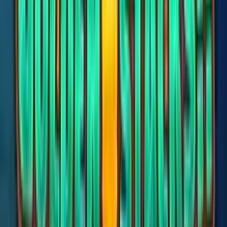
all'informazione giuridica e alla consulenza legale,
commerciale e fiscale.
Davide Luciani
Ruolo
:
Redattore
Giornalista pubblicista di origine abruzzese e Copywriter da
oltre sette anni. Su GamingReport mi occupo di redigere
articoli sul mercato del gambling nazionale e internazionale,
oltre a recensire slot machine e casinò online. Collaboro
anche con delle testate sportive come Sportcafe24.com e
con La Legge per Tutti, portale di diritto legato