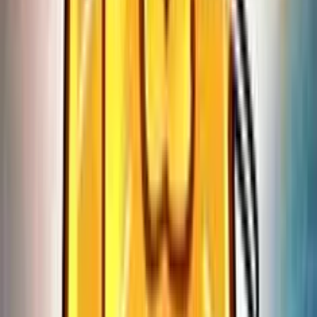
1.0
/5
Gioco Gratis
Babushkas