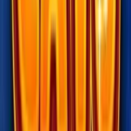
Lo scheletro azzurro, che paga fino a 0.7x.
Bonus e funzioni speciali di Esqueleto
Explosivo 2
Dropping Symbol:
si tratta di una classica funzione a cascata
con cui i simboli vincenti vengono rimossi e sostituiti con altri
che cadono dall'alto, potenzialmente permettendo la
premiazione di vincite a cascata.
Explosivo Wild Symbol:
questo simbolo Wild può sostituire
tutte le icone standard all'interno del gioco per aiutarti a
completare combinazioni vincenti. Dopo aver formato una
vincita, inoltre, esplode eliminando dalla griglia da 2 a 8
simboli circostanti e sostituendoli con altri. Per aiutarti a
ottenere più premi, questo simbolo non farà mai esplod ere
gli Scatter o l'icona standard di valore più elevato (lo
scheletro con la parrucca).
Scatter e Free Spin:
il simbolo Scatter rappresenta una
marionetta a forma di scheletro e ottenendone da 3 a 5 potrai
sbloccare da 10 a 14 giri gratuiti. Ottenendo almeno 2 Scatter
durante queste partite speciali potrai sbloccarne delle altre,