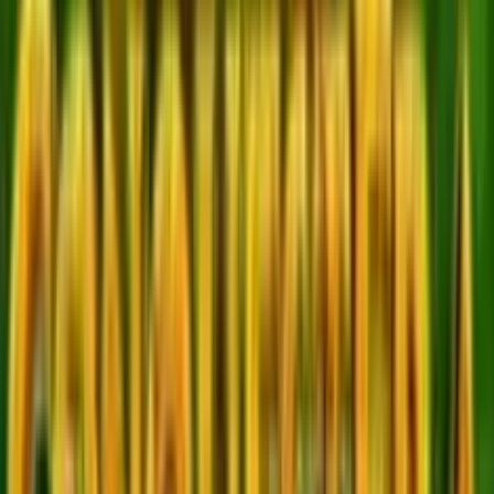
0
%
3