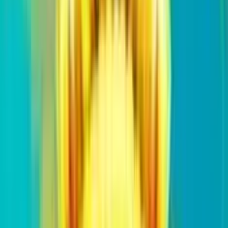
Snai
Betflag
Leovegas
Lottomatica
Bonus Benvenuto
Bonus Benvenuto
Bonus Senza Deposito
Free Spin (Giri Gratis)
Notizie
Link Rapidi
Slot Gratis
Bonus Casino
Casino Online
I miei giochi preferiti