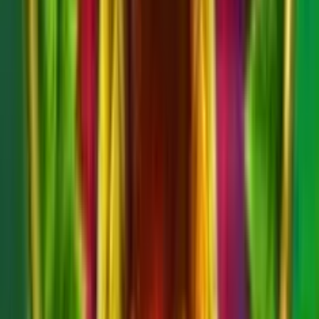
ogni modo, si rivela ancora una volta intramontabile.
Ti è piaciuta Fortune Three Xmas Slot?
Scopri anche
Sugar Pop
di Betsoft;
Frozen Fruit
di Tuko;
Doubles
di Yggdrasil.
Domande Frequenti
Qual è Il tema della slot machine Fortune Three Xmas?
Fortune Three Xmas è una slot da bar a 3 rulli, realizzata con
tema grafico e ambientazione natalizia.
La slot Fortune Three Xmas offre funzioni bonus?
La slot prevede soltanto un bonus che raddoppia le vincite
previste e il Jackpot da 150x.