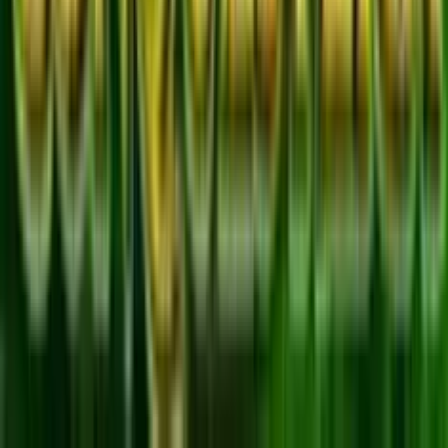
0
%
1