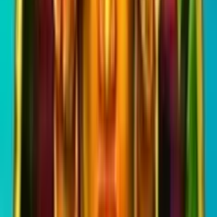
Gamebeat
•