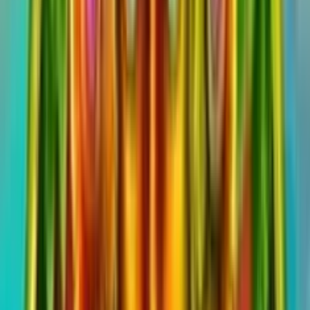
0.0
/5
Gioco Gratis
Book of Ancients
Add to
favorites
Gamebeat
•