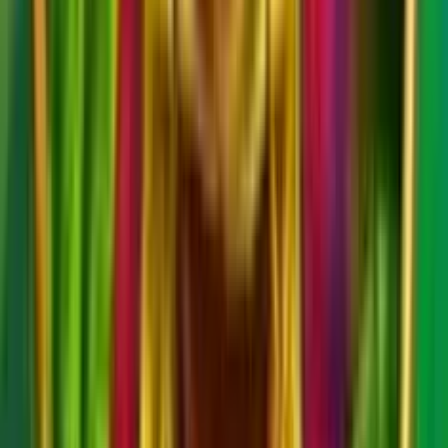
vengono raddoppiate.
Jackpot: la slot offre un jackpot fisso, che si può ottenere in
qualsiasi momento nel corso dei giri standard. Per riuscire a
incassare il premio pari a 150x bisogna riempire la griglia di
gioco con il simbolo del 7 rosso.
Le nostre opinioni su Fortune Three
Xmas Slot Machine
Se vi piace trascorrere le feste natalizie all'insegna del relax,
Fortune Three Xmas vi offre uno dei gameplay più semplici e
basici in circolazione. Il regolamento non prevede funzioni
aggiuntive, fatta eccezione per vincite raddoppiate e il
Jackpot da 150x, pertanto potrete settare l'autoplay fino a
100 giri e lasciarvi cullare dall'ipnotica neve che continua
incessante a cadere sullo schermo, accompagnata da una
melodia piuttosto orecchiabile (seppur a lungo andare può
risultare ripetitiva). Nel complesso non stiamo parlando di una
slot di bassa qualità, ma certamente la tipologia di
scommessa prevista non è adatta a coloro che cercano spin
dinamici e ricchi di adrenalina. Il fascino delle slot da bar, ad