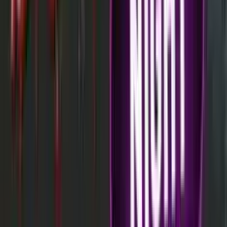
oltre a recensire slot machine e casinò online. Collaboro
anche con delle testate sportive come Sportcafe24.com e
con La Legge per Tutti, portale di diritto legato
all'informazione giuridica e alla consulenza legale,
commerciale e fiscale.
Recensioni Utenti
0.0
/
5
Basato su
0
Recensione
Scrivi una recensione
5