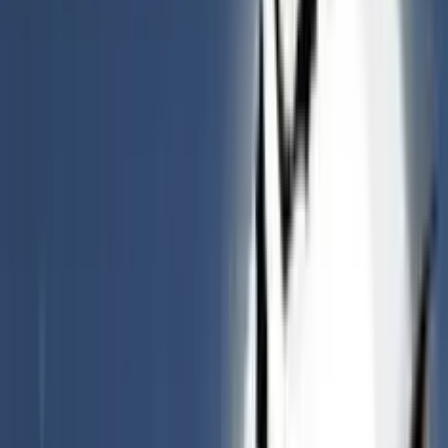
Slot Machine
Tutte le Slot
Più Giocati
Novità
Slot Sofware
Slot Bar
Slot Egitto
Megaways
Altri Giochi
Roulette
Blackjack
Video Poker
Baccarat
Poker
Casino Online
Elenco Casino Italiani
Slot Soldi Veri
Casinò Live
StarVegas
AdmiralBet
Starcasino
888 Casino