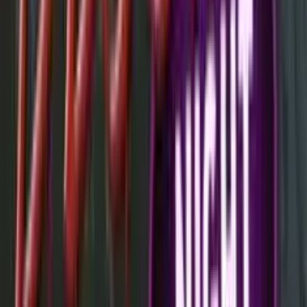
oltre a recensire slot machine e casinò online. Collaboro
anche con delle testate sportive come Sportcafe24.com e
con La Legge per Tutti, portale di diritto legato
all'informazione giuridica e alla consulenza legale,
commerciale e fiscale.
Davide Luciani
Ruolo
:
Redattore
Giornalista pubblicista di origine abruzzese e Copywriter da
oltre sette anni. Su GamingReport mi occupo di redigere
articoli sul mercato del gambling nazionale e internazionale,