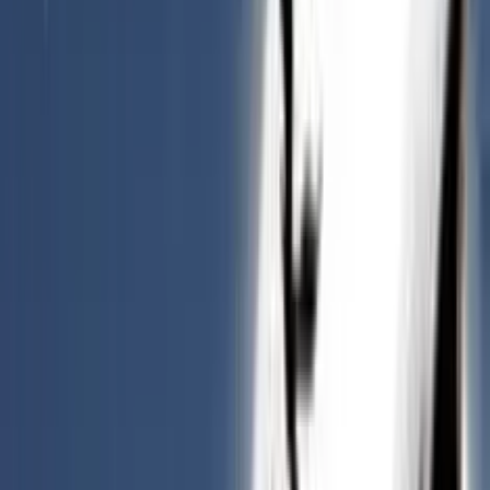
Snai
Betflag
Leovegas
Lottomatica
Bonus Benvenuto
Bonus Benvenuto
Bonus Senza Deposito
Free Spin (Giri Gratis)
Notizie
Link Rapidi
Slot Gratis
Bonus Casino
Casino Online
I miei giochi preferiti