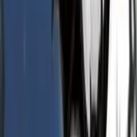
0.0
/5
Gioco Gratis
Blood Night
Add to
favorites
Tuko
•