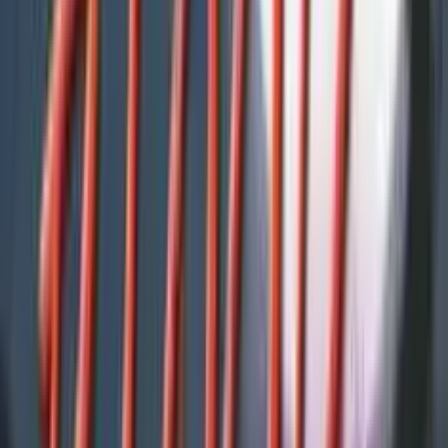
di Gioca
#
2
40x per
trasform
4.0
/5
•
(
4
Voti
)
Fun bon
Lottomatica
Recensione
Real bo
Requi
Gioca
40x per
trasform
Fun bon
Real bo