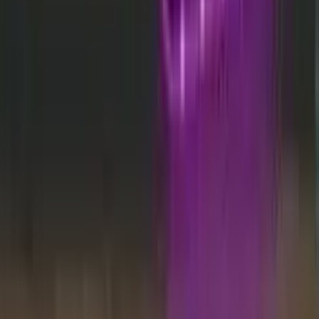
0
%
3