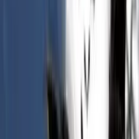
1.0
/5
Gioco Gratis
Barbaria
Add to
favorites
Tuko
•