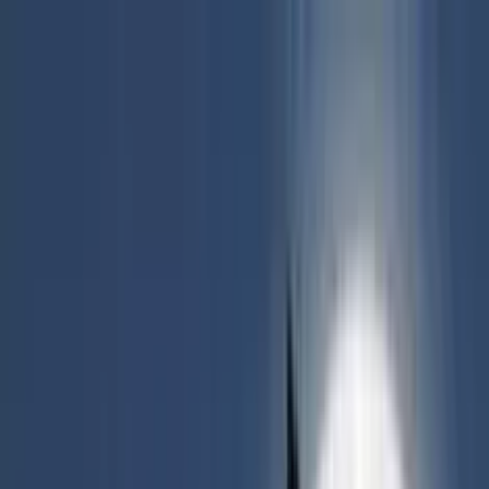
Il gioco è vietato ai minori e può causare dipendenza
patologica - probabilità di vincita
Gaming Report
Gaming Report
Slot Machine
Tutte le Slot
Più Giocati
Novità
Slot Sofware
Slot Bar
Slot
Egitto
Megaways
Altri Giochi
Roulette
Blackjack
Video Poker
Baccarat
Poker