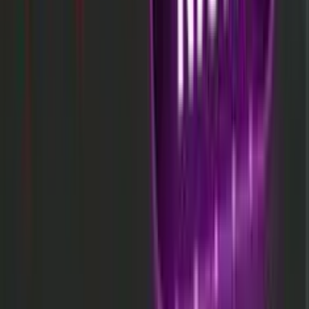
0
%
4