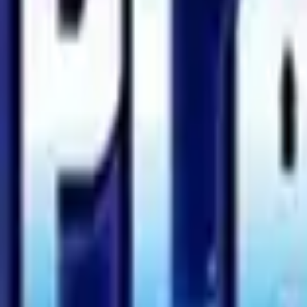
Slot Sofware
Slot Bar
Slot Egitto
Megaways
Altri Giochi
Roulette
Blackjack
Video Poker
Baccarat
Poker
Casino Online
Elenco Casino Italiani
Slot Soldi Veri
Casinò Live
StarVegas
AdmiralBet
Starcasino
888 Casino
Snai
Betflag
Leovegas
Lottomatica