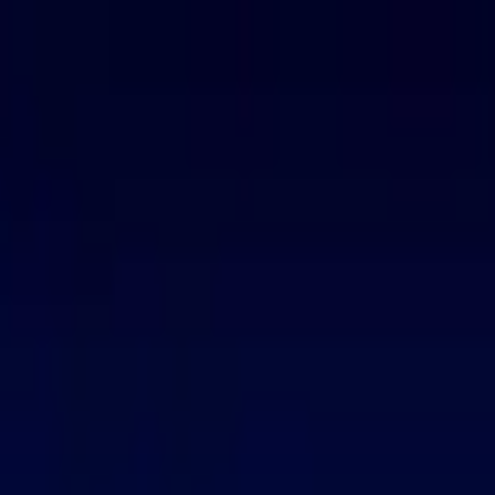
- probabilità di vincita
egaways
ralBet
Starcasino
888 Casino
Snai
Betflag
Leovegas
Lottomatica