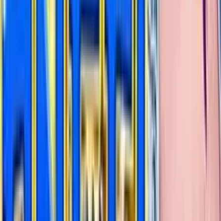
Add to
favorites
Blueprint
•