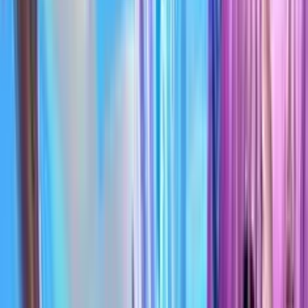
Casino Online
Elenco Casino Italiani
Slot Soldi Veri
Casinò
Live
StarVegas
AdmiralBet
Starcasino
888
Casino
Snai
Betflag
Leovegas
Lottomatica
Bonus Benvenuto
Bonus Benvenuto
Bonus Senza Deposito
Free Spin (Giri Gratis)
Notizie
Slot Gratis
Bonus Casino
Casino Online
Menu