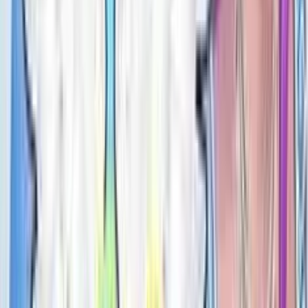
4.0
/5
Gioco Gratis
The Goonies
Add to
favorites
Blueprint
•