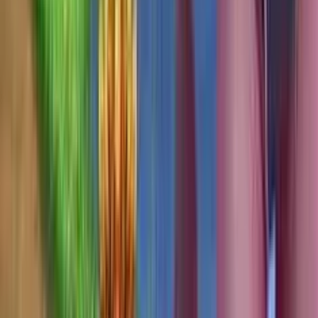
Il
simbolo Scatter
, rappresentato da un distintivo dorato,
innesca
10 giri gratuiti
quando appare sui rulli centrali.
Durante i giri gratuiti, entra in gioco la Serie di Napoleone: ogni
simbolo vincente rimane bloccato, mentre i rulli continuano a
girare finché non compaiono nuovi simboli vincenti, ampliando
il potenziale di vincita in modo strategico.
Slot Simili a Napoleon Deluxe
Se l’epoca napoleonica ti ha conquistato, altre slot che
potresti apprezzare sono:
Napoleon
di Blueprint Gaming
Great Warrior
di Gamomat
1942: Sky Warrior
da Red Tiger
Opinioni Finali su Napoleon Deluxe Slot
Machine
Napoleon Deluxe è un tributo storico ben strutturato, perfetto
per chi cerca una slot che unisca il fascino del passato con