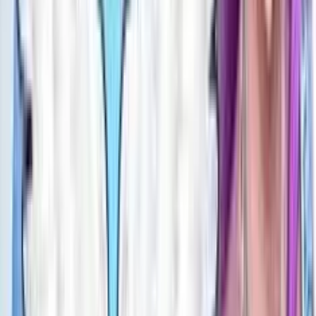
Add to
favorites
Blueprint
•