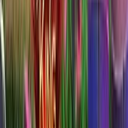
Ruolo
:
Content Writer
Esperienza
:
3+ anni
Specializzazione
:
Recensioni e Guide iGaming
Appassionato scrittore di contenuti iGaming con esperienza
nella creazione di contenuti dal taglio oggettivo, informativo e
che puntano a migliorare l'esperienza dell'utente. Mi impegno
a scrivere recensioni, guide e notizie su misura per la
comunità dei giocatori.
Emanuele Sucato
Ruolo
:
Content Writer
Esperienza
:
3+ anni
Specializzazione
:
Recensioni e Guide iGaming
Appassionato scrittore di contenuti iGaming con esperienza