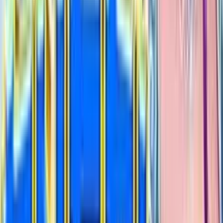
3.5
/5
Gioco Gratis
Napoleon