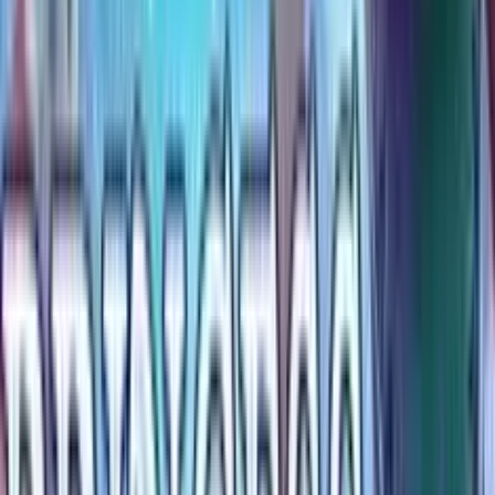
Bonus