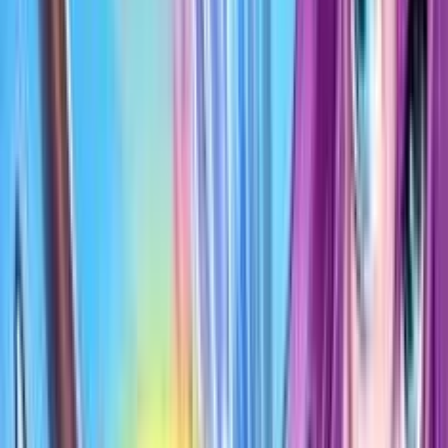
Snai
Betflag
Leovegas
Lottomatica
Bonus Benvenuto
Bonus Benvenuto
Bonus Senza Deposito
Free Spin (Giri Gratis)
Notizie
Link Rapidi
Slot Gratis
Bonus Casino
Casino Online
My Favorite Games