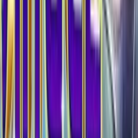
Bonus