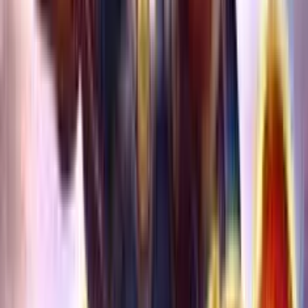
50€ su 
Time e 
Money 
#
1
Wagerin
complet
4.5
/5
•
(
17
Voti
)
3 giorni.
StarCasino
Recensione
Requisit
Cashbac
2.000€ 
perdite 
maturat
slot sel
Extra c
50€ su 
Time e 
Money 
Wagerin
complet
3 giorni.