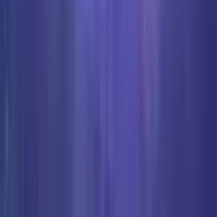
Esperienza
:
3+ anni
Specializzazione
:
Recensioni e Guide iGaming
Appassionato scrittore di contenuti iGaming con esperienza
nella creazione di contenuti dal taglio oggettivo, informativo e
che puntano a migliorare l'esperienza dell'utente. Mi impegno
a scrivere recensioni, guide e notizie su misura per la
comunità dei giocatori.
Recensioni Utenti
0.0
/
5
Basato su
0
Recensione
Scrivi una recensione
5