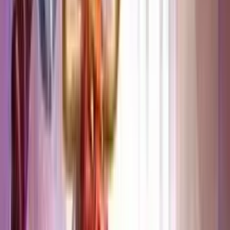
4.7
/5
Gioco Gratis
Pirots
Add to
favorites
ELK Studios
•