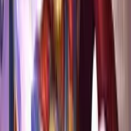
Add to
favorites
ELK Studios
•