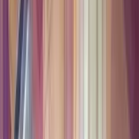
Gioco Gratis
Premendo "Gioco Gratis", confermi di avere almeno 18 anni.
5.0
/5
•
1
rating
Soldi Veri