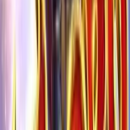
Bonus B
2000€ 
Ricarica
di Gioca
#
2
per tras
Fun bon
4.0
/5
•
(
4
Voti
)
bonus
Lottomatica
Recensione
Requisit
40x per
trasform