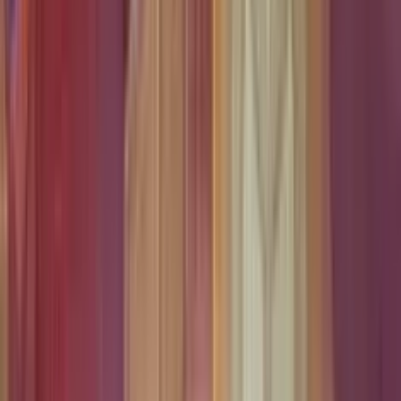
Slot Machine
Tutte le Slot
Più Giocati
Novità
Slot Sofware
Slot Bar
Slot Egitto
Megaways
Altri Giochi
Roulette
Blackjack
Video Poker
Baccarat
Poker
Casino Online
Elenco Casino Italiani
Slot Soldi Veri
Casinò Live
StarVegas
AdmiralBet
Starcasino
888 Casino