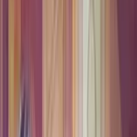
No favorite games yet
Start adding games to your favorites!
Home
/
Slot Gratis
/
Nitropolis Tv
Nitropolis Tv
da
ELK Studios