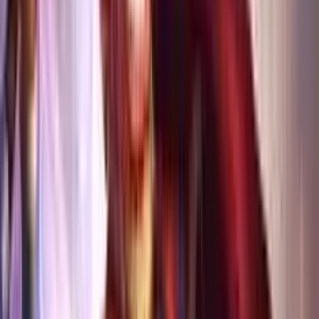
4.0
/5
Gioco Gratis
Nitropolis 5