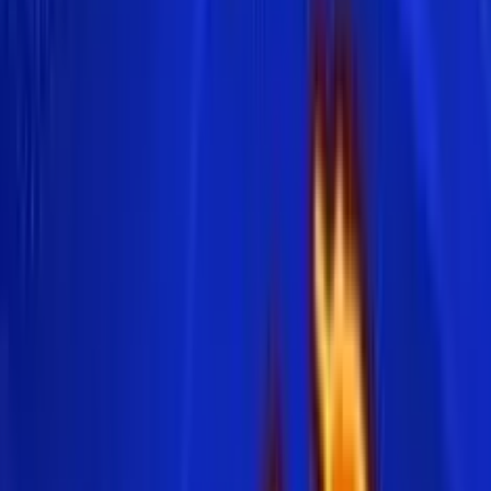
Casino Online
Elenco Casino Italiani
Slot Soldi Veri
Casinò
Live
StarVegas
AdmiralBet
Starcasino
888
Casino
Snai
Betflag
Leovegas
Lottomatica
Bonus Benvenuto
Bonus Benvenuto
Bonus Senza Deposito
Free Spin (Giri Gratis)
Notizie
Slot Gratis
Bonus Casino
Casino Online
Menu