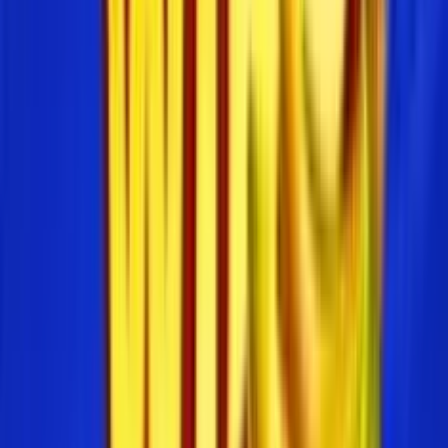
Add to
favorites
Pateplay
•