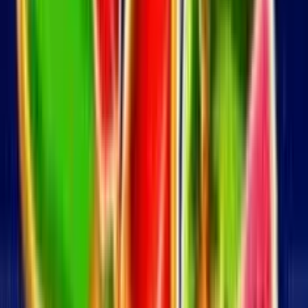
Bonus
Benven
2000€ 
Ricarica
di Gioca
#
2
40x per