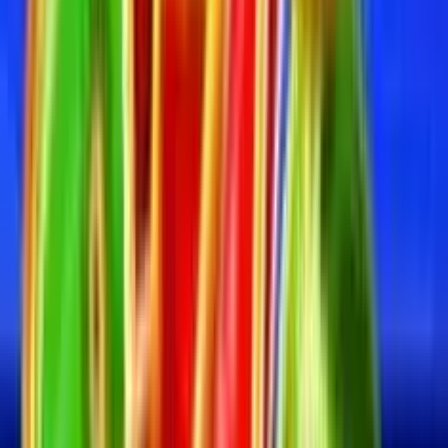
Bonus
Benven
5000€ 
Ricarica
di Gioca
Bonus a
scaglion
ottenibi
base
dell'imp
giocato.
#
1
riscattar
bonus b
rigiocar
3.0
/5
•
(
51
Voti
)
volta.
Requi
BetFlag
Recensione
Gioca
Bonus a