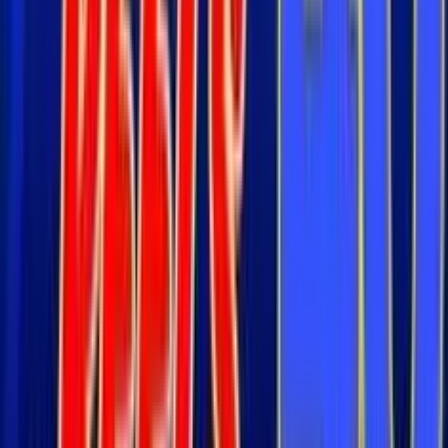
0
%
Casino Senza Deposito