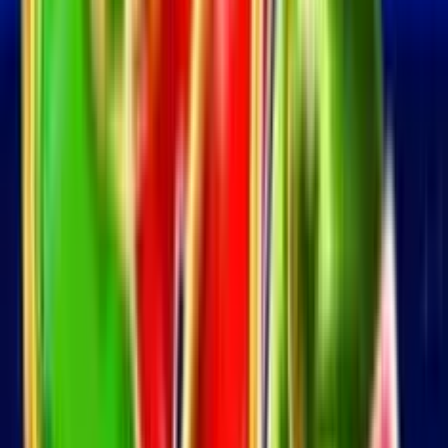
scaglion
ottenibi
base
dell'imp
giocato.
riscattar
bonus b
rigiocar
volta.