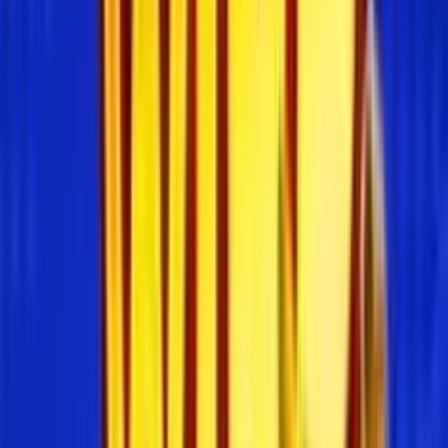
4.0
/5
Gioco Gratis
Sevens Play