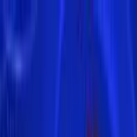
Il gioco è vietato ai minori e può causare dipendenza
patologica - probabilità di vincita
Gaming Report
Gaming Report
Slot Machine
Tutte le Slot
Più Giocati
Novità
Slot Sofware
Slot Bar
Slot
Egitto
Megaways
Altri Giochi
Roulette
Blackjack
Video Poker
Baccarat
Poker