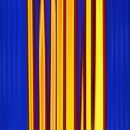
Gioco Gratis
Premendo "Gioco Gratis", confermi di avere almeno 18 anni.
4.0
/5
•
3
ratings
Soldi Veri