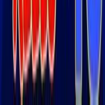
Snai
1000€
Recensione
888 Casino
50€
Recensione
Footer
Gaming Report è un portale informativo dedicato al mondo del
gioco online autorizzato AAMS. Questo sito di conseguenza
non partecipa alla raccolta dei giochi di casinò e non è a sua
volta un operatore con licenza aams. Sul sito verranno
pubblicate news, giochi, recensioni e offerte promozionali