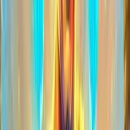
0.0
/5
Gioco Gratis
Divine Anarchy
Add to
favorites
Relax Gaming
•