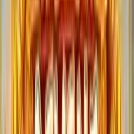
Bonus
Benvenuto
2000€ Bonu
Ricarica
Requi
#
2
di Giocata
40x da
raggiungere
4.8
/5
•
(
6
Voti
)
entro 10 gior
Snai
Recensione
Requisiti di
Giocata
40x da
raggiungere
entro 10 gior