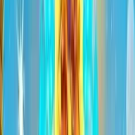
Nessuna slot preferita ancora
Inizia ad aggiungere slot ai tuoi preferiti!
Home
/
Slot Gratis
/
Roulette Nouveau
Roulette Nouveau
da
Relax Gaming