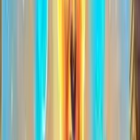
4.0
/5
Gioco Gratis
Money Train Origins