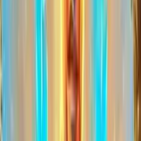
Add to
favorites
Relax Gaming
•