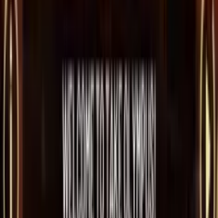
0
%
2