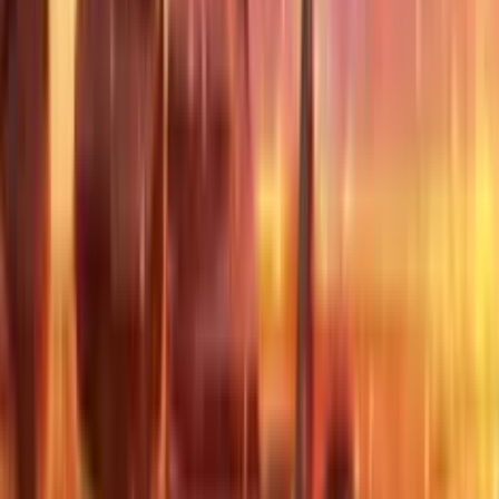
0.0
/
5
Basato su
0
Recensione
Scrivi una recensione
5