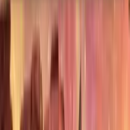
Giada Benazzi
Ruolo
:
Copywriter e Public Relation Specialist
Specializzazione
:
Recensioni casinò e slot
Sono una copywriter specializzata nel settore dell'iGaming ed
esperta in Big Data legati al gioco d’azzardo online. Mi
occupo della redazione e revisione dei contenuti pubblicati
nella sezione blog di Gaming Report, oltre ad effettuare
ricerche e indagini di settore. Curo le relazioni pubbliche con i
media italiani e internazionali, soprattutto in nazioni come
Spagna, Francia, Inghilterra e Stati Uniti.
Recensioni Utenti