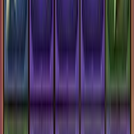
0.0
/5
Single Deck BJ Casino che offrono
questo gioco
B
Casinò Online
Voto Utenti
Ben