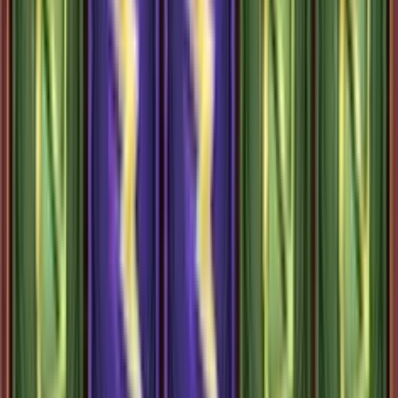
Add to
favorites
Betsoft
•