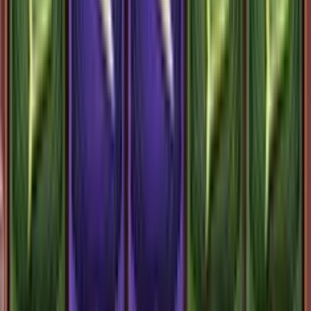
0.0
/5
Gioco Gratis
Sleighin'it
Add to
favorites
Betsoft
•