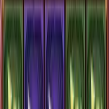
Add to
favorites
Soldi Veri
Giochi dello stesso provider
Gioco Gratis
Alkemor's Tower
Add to
favorites
Betsoft
•