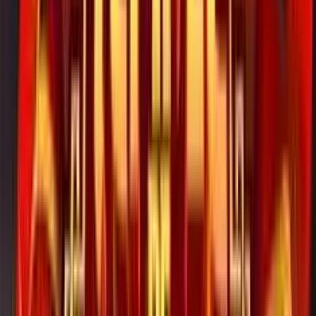
la funzione Trinity offre un giro gratuito con le tre streghe che
eseguono i loro poteri in sequenza. Ciò può attivare ulteriori
giri gratuiti se la griglia viene completamente svuotata.
Free Spins: Un round in cui i giocatori possono selezionare il
Potere Stregato preferito, che varia in numero di giri gratuiti e
caratteristiche. Durante questi giri, il potere selezionato si
attiva a ogni giro non vincente, e il moltiplicatore di vincita
viene trasferito dalla funzione Trinity.
Giri extra
: nel corso dei giri gratuiti, il riempimento del
misuratore di potenza attiva giri extra, con un numero
massimo di 100. Le varie streghe assegnano un numero
diverso di giri extra.
Videoslot simili a Sweet Alchemy 100
Per trovare delle alternative a Sweet Alchemy 100 si può
guardare a:
Sweet Bonanza
di Pragmatic Play
Candy Witch
di Simple Play
Witch Hunter
di MAG