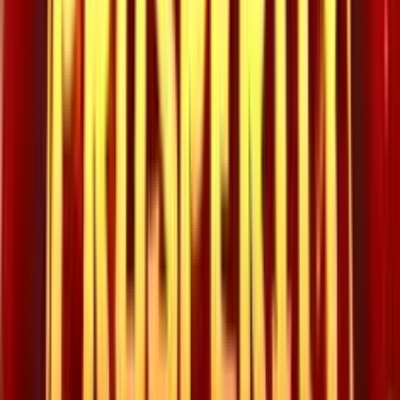
Silvia Urso
Ruolo
:
Head Writer
Esperienza
:
5+ anni
Esperta ed appassionata di iGaming, si occupa di analizzare e
recensire i software e gli operatori di gioco da oltre cinque
anni. Per fornire ai lettori di Gaming Report le informazioni più
recenti e dettagliate, testa i giochi in prima persona, così da
verificarne la qualità e scoprirne tutte le caratteristiche. Ama
tenersi sempre aggiornata sulle ultime news seguendo
podcast, quotidiani online e gli eventi più in vista del settore.
Collabora con vari website nel settore tra cui Giochi di Slot, di
cui è capo redattore.