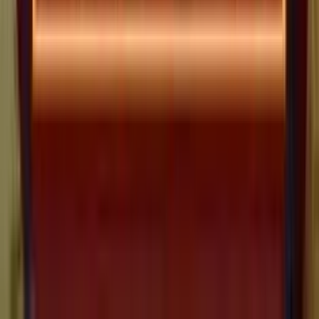
0
%
4