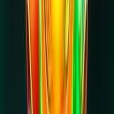
Add to
favorites
Play'n Go
•