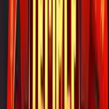
L'ultima edizione del gioco Sweet Alchemy svela un
avanzamento nell'immaginario visivo, presentando un trittico
di figure centrali. Dall'alchimista originale in abito rosso, la
nuova versione ci introduce a tre maghe distintive: una in
veste verde con capelli rossi, l'altra in blu con capelli biondi,
accompagnando la figura originale. I nomi delle alchimiste,
Cherry, Berry ed Apple, sottolineano la loro unione nel
gameplay, contribuendo a effetti grafici piacevoli sulla griglia.
Il tema è intriso di un'atmosfera fiabesca, con un cielo sereno
ornato di comete, e l'utilizzo di colori pastello. Le icone di
gioco mantengono una continuità con le versioni precedenti,
raffigurando caramelle succulente e i volti delle tre
protagoniste
Giochi bonus di Sweet Alchemy 100
Modificatori di Witch Power
: si attivano casualmente nei giri
non vincenti. Iniziano con una strega scelta casualmente e
avanzano nella sequenza Cherry, Berry, Apple. Ogni strega ha
un potere specifico, ad esempio trasformazione di simboli,
introduzione di jolly, o rimozione di simboli dalla griglia.
Trinity
: attivata quando l'indicatore è completamente riempito,