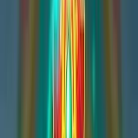
Slot Machine
Tutte le Slot
Più Giocati
Novità
Slot Sofware
Slot Bar
Slot Egitto
Megaways
Altri Giochi
Roulette
Blackjack
Video Poker
Baccarat
Poker
Casino Online
Elenco Casino Italiani
Slot Soldi Veri
Casinò Live
StarVegas
AdmiralBet
Starcasino
888 Casino