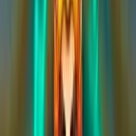
Nessuna slot preferita ancora
Inizia ad aggiungere slot ai tuoi preferiti!
Home
/
Slot Gratis
/
Sweet Alchemy 100
Sweet Alchemy 100
da
Play'n Go