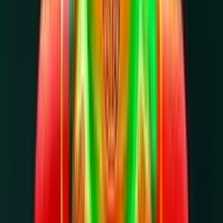
Bonus B
5000€ B
Ricarica
R
di Giocat
Bonus a s
ottenibil
base del
giocato. 
#
1
riscattar
bisogna r
3.0
/5
•
(
51
Voti
)
1 sola vo
BetFlag
Recensione
Requisiti
Bonus a s
ottenibil
base del
giocato. 