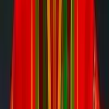
Bonus B
2.050
Cashbac
di Giocat
a 2.000€
su 30 slo
selezion
sul Live 
sullo Spo
giocata e
#
3
giorni, w
10x e val