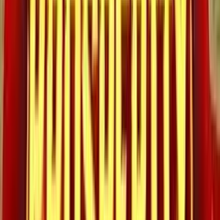
Nella slot ci sono modificatori Witch Power, funzione Trinity
con free spin e la possibilità di vincere ulteriori giri extra.
Qual è la tematica della videoslot Sweet Alchemy 100?
La slot è incentrama sul tema dolci e magia, presentando
come protagoniste 3 simpatiche streghette.
Come è strutturato il layout di Sweet Alchemy 100 e quali sono le sue
linee di pagamento?
La slot ha una griglia 5x5 su cui si formano vincite di tipo
Cluster.