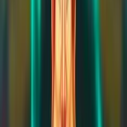
Add to
favorites
Soldi Veri
Giochi dello stesso provider
HOT SLOT
Gioco Gratis
Royal Masquerade
Add to
favorites
Play'n Go
•