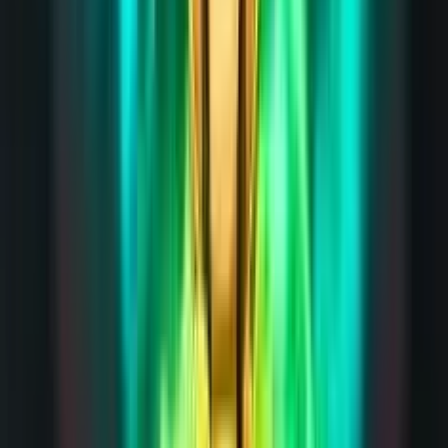
5.0
/5
HOT SLOT
Gioco Gratis
Invading Vegas Revenge on Mars
Add to
favorites
Play'n Go
•