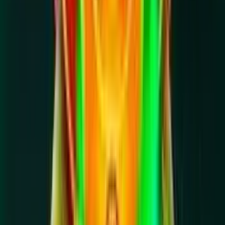
4.0
/5
Gioco Gratis
Temple of Prosperity
Add to
favorites
Play'n Go
•