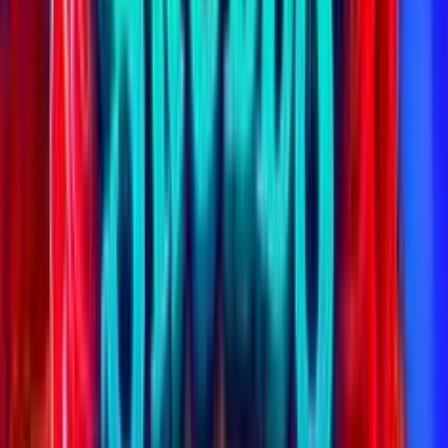
Netgaming
•