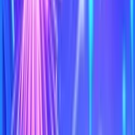
Casino Online
Elenco Casino Italiani
Slot Soldi Veri
Casinò
Live
StarVegas
AdmiralBet
Starcasino
888
Casino
Snai
Betflag
Leovegas
Lottomatica
Bonus Benvenuto
Bonus Benvenuto
Bonus Senza Deposito
Free Spin (Giri Gratis)
Notizie
Slot Gratis
Bonus Casino
Casino Online
Menu