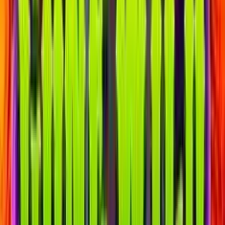
Bonus B
2.050
Cashbac
di Giocat
a 2.000€
su 30 slo
selezion
sul Live
sullo Spo
giocata e
#
2
giorni, w
10x e val
4.5
/5
•
(
17
Voti
)
giorni.
StarCasino
Recensione
Requisiti
Fino a 2