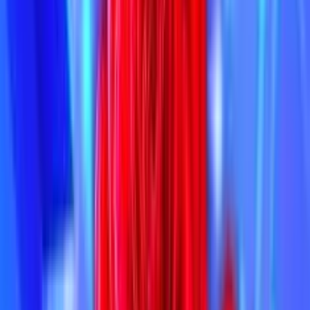
1.0
/5
Gioco Gratis
Treasures of Egypt