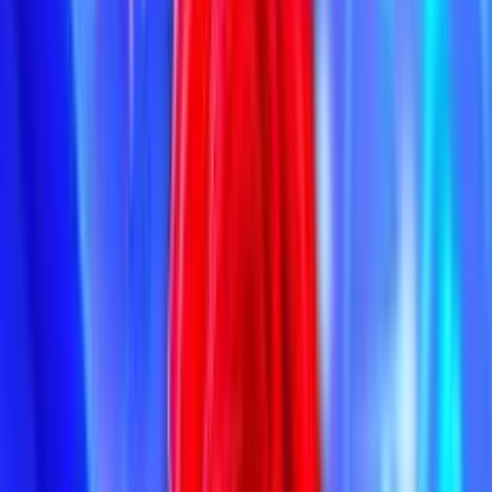
Giochi dello stesso provider
Gioco Gratis
Aped
Add to
favorites
Netgaming
•