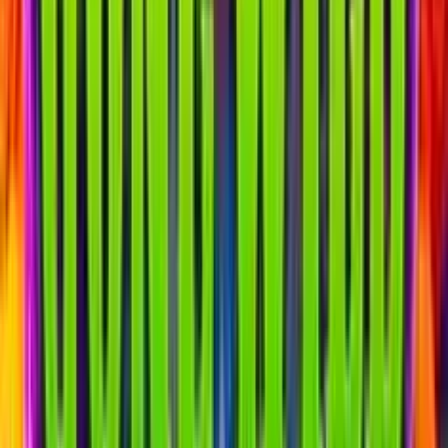
cashback
slot sele
50€ sul 
sullo Spo
giocata e
giorni, w
10x e val
giorni.