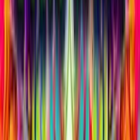
Ricarica
R
#
3
di Giocat
da raggi
entro 10 
4.8
/5
•
(
6
Voti
)
Requisiti
Snai
Recensione
40x da
raggiung
10 giorni