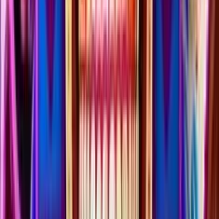
0
%
4