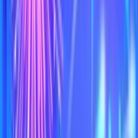
Slot Machine
Tutte le Slot
Più Giocati
Novità
Slot Sofware
Slot Bar
Slot Egitto
Megaways
Altri Giochi
Roulette
Blackjack
Video Poker
Baccarat
Poker
Casino Online
Elenco Casino Italiani
Slot Soldi Veri
Casinò Live
StarVegas
AdmiralBet
Starcasino
888 Casino