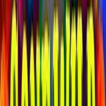
Bonus B
5000€ B
Ricarica
R
di Giocat
Bonus 20
#
1
5.000€. 
validità 3
1.6
/5
•
(
123
Voti
)
Cap 0,4.
AdmiralBet
Recensione
Requisiti
Fun Bon
fino a 5
65, validi
giorni, C