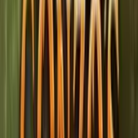
Bonus B
2000€ B
Ricarica
R
#
2
di Giocat
da raggi
entro 10 
4.8
/5
•
(
6
Voti
)
Requisiti
Snai
Recensione
40x da
raggiung
10 giorni