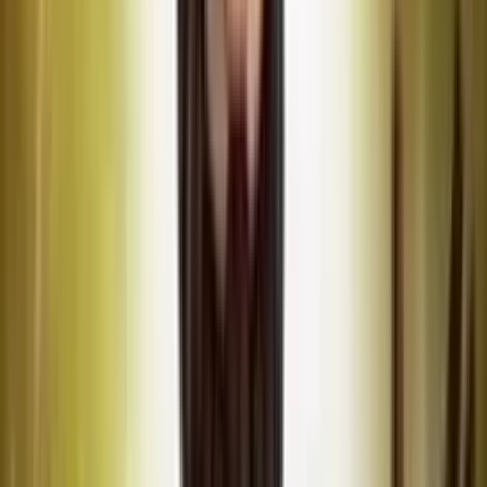
5.0
/5
Gioco Gratis
Robin Hood
Add to
favorites
NetEnt
•