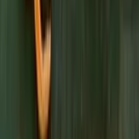
0
%
2