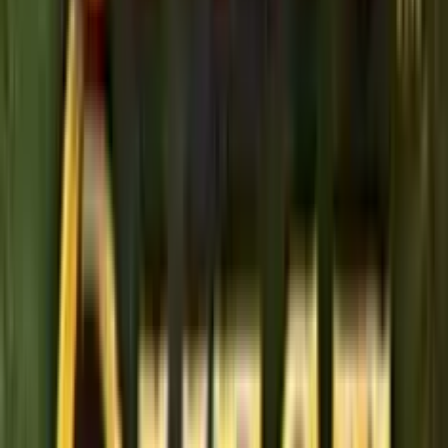
Wild Wild West Slot Machine
Ambientata nel cuore di un deserto, la slot machine Wild Wild
West veste il giocatore dei panni di un giovane pistolero alle
prese con sceriffi e pericolosi criminali, in u stemma di gioco
che prevede simboli a tema con quali comporre combinazioni
associate a premi che raggiungono le 500 volte l puntata
corrente, simboli Wild che si comportano da simboli jolly, e
Scatter in grado di attivare il gioco Free Spins dando al
giocatore da un minimo di 10 ad un massimo di 30 giocate
gratuite. Durante queste giocate sono attive anche funzioni
bonus che vedono il Wild espandersi su interi rulli o
raddoppiare le vincite ottenute.
Wild Wild West Slot Machine:
Recensione
La slot machine Wild Wild West si ispira al mondo del Far
West, che ripropone con grafiche in stile fumettistico e
attraverso simboli a tema molto dettagliati che raffigurano
banditi e sceriffi, in un sistema di gioco ricco di funzioni