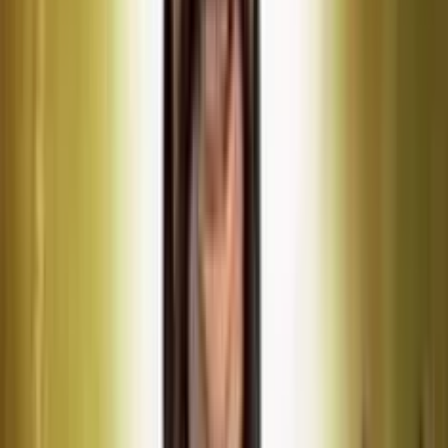
5.0
/5
HOT SLOT
Gioco Gratis
Milkshake XXXtreme
Add to
favorites
NetEnt
•