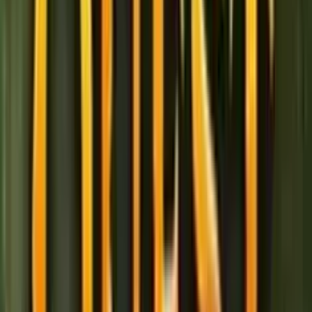
Giada Benazzi
Ruolo
:
Copywriter e Public Relation
Specialist
Specializzazione
:
Recensioni casinò e slot
Sono una copywriter specializzata nel settore dell'iGaming ed
esperta in Big Data legati al gioco d’azzardo online. Mi
occupo della redazione e revisione dei contenuti pubblicati
nella sezione blog di Gaming Report, oltre ad effettuare
ricerche e indagini di settore. Curo le relazioni pubbliche con i
media italiani e internazionali, soprattutto in nazioni come
Spagna, Francia, Inghilterra e Stati Uniti.