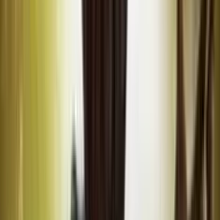
4.0
/5
Gioco Gratis
Lost Relics 2