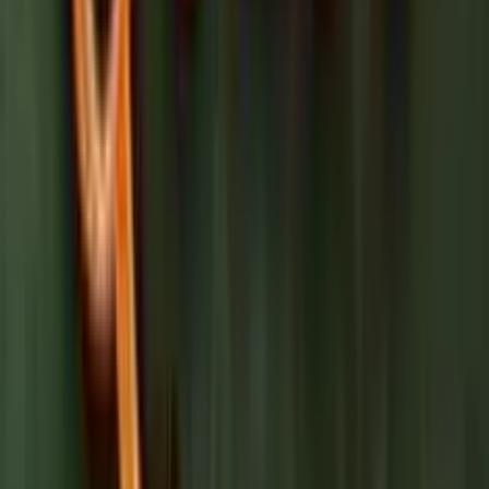
0
%
3