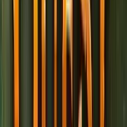
Giada Benazzi
Ruolo
:
Copywriter e Public Relation Specialist
Specializzazione
:
Recensioni casinò e slot
Sono una copywriter specializzata nel settore dell'iGaming ed
esperta in Big Data legati al gioco d’azzardo online. Mi
occupo della redazione e revisione dei contenuti pubblicati
nella sezione blog di Gaming Report, oltre ad effettuare
ricerche e indagini di settore. Curo le relazioni pubbliche con i
media italiani e internazionali, soprattutto in nazioni come
Spagna, Francia, Inghilterra e Stati Uniti.