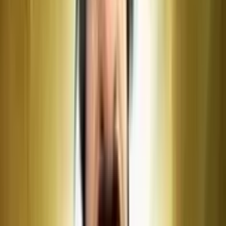
5.0
/5
HOT SLOT
Gioco Gratis