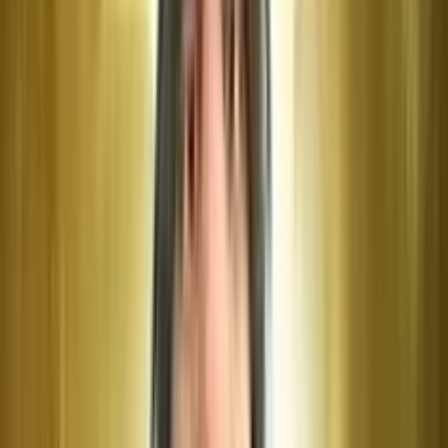
Add to
favorites
Soldi Veri
Giochi dello stesso provider
HOT SLOT
Gioco Gratis
Rome: The Golden Age
Add to
favorites
NetEnt
•