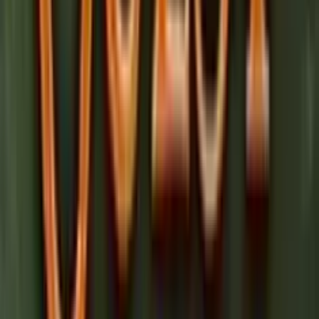
0
%
4