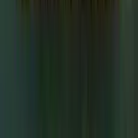
Casino Senza Deposito
StarCasino
100€
Recensione
StarVegas
2000€
Recensione