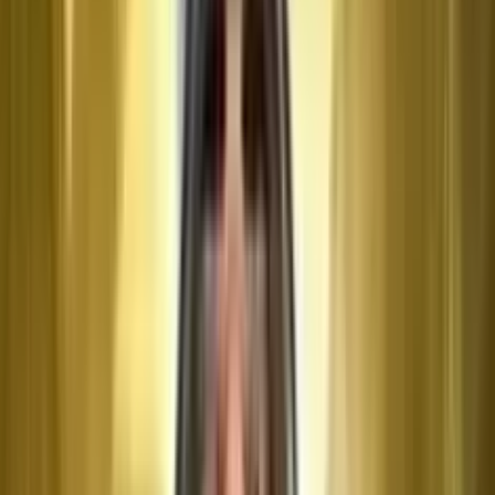
Gioco Gratis
Premendo "Gioco Gratis", confermi di avere almeno 18 anni.
4.0
/5
•
1
rating
Soldi Veri