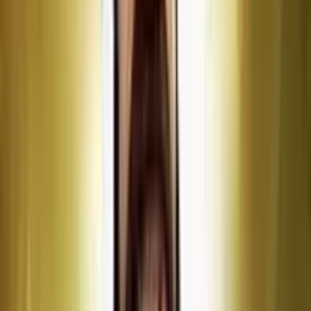
Dead or Alive
Add to
favorites
NetEnt
•