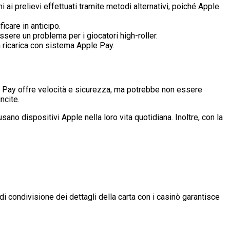
ai prelievi effettuati tramite metodi alternativi, poiché Apple
icare in anticipo.
ssere un problema per i giocatori high-roller.
a ricarica con sistema Apple Pay.
e Pay offre velocità e sicurezza, ma potrebbe non essere
ncite.
ano dispositivi Apple nella loro vita quotidiana. Inoltre, con la
di condivisione dei dettagli della carta con i casinò garantisce