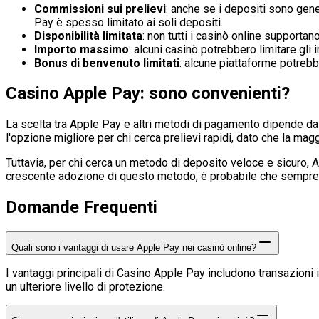
Commissioni sui prelievi
: anche se i depositi sono gene
Pay è spesso limitato ai soli depositi.
Disponibilità limitata
: non tutti i casinò online support
Importo massimo
: alcuni casinò potrebbero limitare gli
Bonus di benvenuto limitati
: alcune piattaforme potrebb
Casino Apple Pay: sono convenienti?
La scelta tra Apple Pay e altri metodi di pagamento dipende da
l'opzione migliore per chi cerca prelievi rapidi, dato che la maggi
Tuttavia, per chi cerca un metodo di deposito veloce e sicuro, Ap
crescente adozione di questo metodo, è probabile che sempre p
Domande Frequenti
Quali sono i vantaggi di usare Apple Pay nei casinò online?
I vantaggi principali di Casino Apple Pay includono transazioni i
un ulteriore livello di protezione.