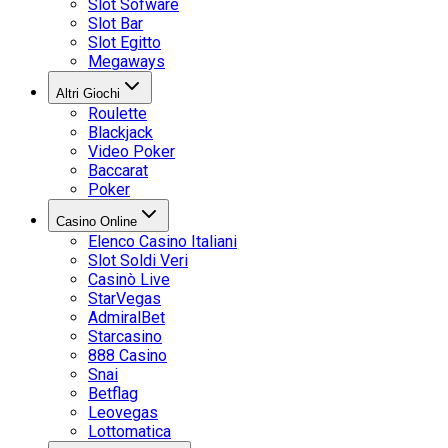
Slot Sofware
Slot Bar
Slot Egitto
Megaways
Altri Giochi
Roulette
Blackjack
Video Poker
Baccarat
Poker
Casino Online
Elenco Casino Italiani
Slot Soldi Veri
Casinò Live
StarVegas
AdmiralBet
Starcasino
888 Casino
Snai
Betflag
Leovegas
Lottomatica