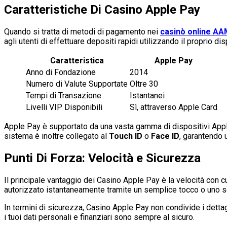
Caratteristiche Di Casino Apple Pay
Quando si tratta di metodi di pagamento nei
casinò online A
agli utenti di effettuare depositi rapidi utilizzando il proprio 
Caratteristica
Apple Pay
Anno di Fondazione
2014
Numero di Valute Supportate
Oltre 30
Tempi di Transazione
Istantanei
Livelli VIP Disponibili
Sì, attraverso Apple Card
Apple Pay è supportato da una vasta gamma di dispositivi Apple
sistema è inoltre collegato al
Touch ID
o
Face ID
, garantendo u
Punti Di Forza: Velocità e Sicurezza
Il principale vantaggio dei Casino Apple Pay è la velocità con c
autorizzato istantaneamente tramite un semplice tocco o uno sg
In termini di sicurezza, Casino Apple Pay non condivide i dettagl
i tuoi dati personali e finanziari sono sempre al sicuro.