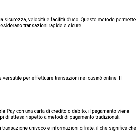
a sicurezza, velocità e facilità d'uso. Questo metodo permette
 desiderano transazioni rapide e sicure.
rsatile per effettuare transazioni nei casinò online. Il
ple Pay con una carta di credito o debito, il pagamento viene
 di attesa rispetto a metodi di pagamento tradizionali.
i transazione univoco e informazioni cifrate, il che significa che