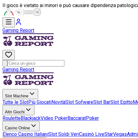
Il gioco è vietato ai minori e può causare dipendenza patologica 
Gaming Report
Gaming Report
Slot Machine
Tutte le Slot
Più Giocati
Novità
Slot Sofware
Slot Bar
Slot Egitto
M
Altri Giochi
Roulette
Blackjack
Video Poker
Baccarat
Poker
Casino Online
Elenco Casino Italiani
Slot Soldi Veri
Casinò Live
StarVegas
Admi