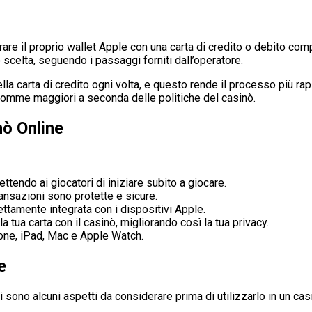
are il proprio wallet Apple con una carta di credito o debito comp
celta, seguendo i passaggi forniti dall’operatore.
ella carta di credito ogni volta, e questo rende il processo più r
 somme maggiori a seconda delle politiche del casinò.
nò Online
ttendo ai giocatori di iniziare subito a giocare.
transazioni sono protette e sicure.
rfettamente integrata con i dispositivi Apple.
 tua carta con il casinò, migliorando così la tua privacy.
Phone, iPad, Mac e Apple Watch.
e
 sono alcuni aspetti da considerare prima di utilizzarlo in un cas