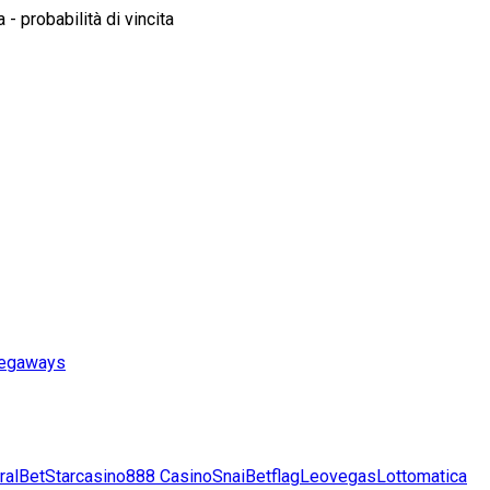
- probabilità di vincita
egaways
ralBet
Starcasino
888 Casino
Snai
Betflag
Leovegas
Lottomatica