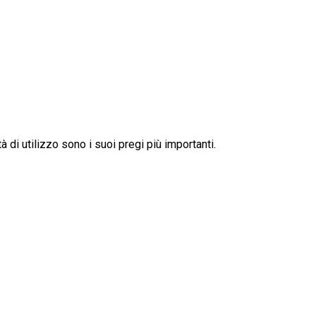
i utilizzo sono i suoi pregi più importanti.