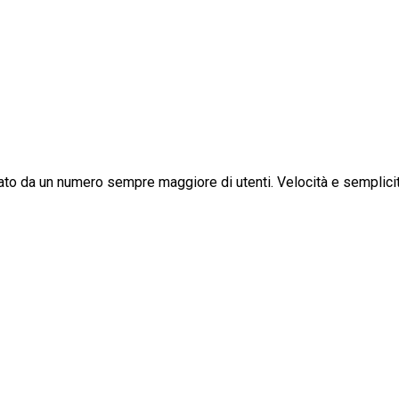
 da un numero sempre maggiore di utenti. Velocità e semplicità d