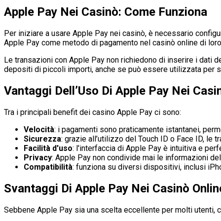
Apple Pay Nei Casinò: Come Funziona
Per iniziare a usare Apple Pay nei casinò, è necessario configur
Apple Pay come metodo di pagamento nel casinò online di loro s
Le transazioni con Apple Pay non richiedono di inserire i dati d
depositi di piccoli importi, anche se può essere utilizzata per
Vantaggi Dell’Uso Di Apple Pay Nei Casi
Tra i principali benefit dei casino Apple Pay ci sono:
Velocità
: i pagamenti sono praticamente istantanei, perme
Sicurezza
: grazie all’utilizzo del Touch ID o Face ID, le 
Facilità d'uso
: l'interfaccia di Apple Pay è intuitiva e pe
Privacy
: Apple Pay non condivide mai le informazioni della
Compatibilità
: funziona su diversi dispositivi, inclusi i
Svantaggi Di Apple Pay Nei Casinò Onlin
Sebbene Apple Pay sia una scelta eccellente per molti utenti, ci