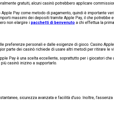
ralmente gratuiti, alcuni casinò potrebbero applicare commissioni 
ano Apple Pay come metodo di pagamento, quindi è importante verif
 importi massimi dei depositi tramite Apple Pay, il che potrebbe e
ero non elargire i
pacchetti di benvenuto
a chi effettua la prim
lle preferenze personali e dalle esigenze di gioco. Casino Appl
or parte dei casinò richiede di usare altri metodi per ritirare le vi
ple Pay è una scelta eccellente, soprattutto per i giocatori che us
iù casinò inizino a supportarlo.
stantanee, sicurezza avanzata e facilità d'uso. Inoltre, l’assenza 