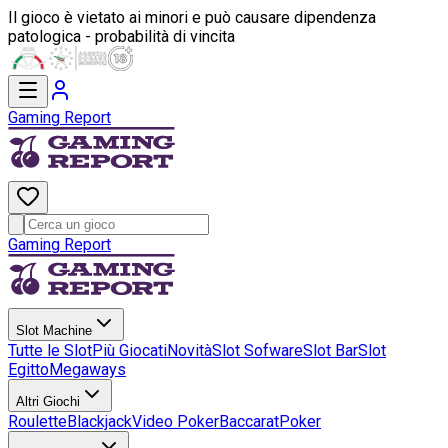
Il gioco è vietato ai minori e può causare dipendenza
patologica - probabilità di vincita
Gaming Report
Gaming Report
Slot Machine
Tutte le Slot
Più Giocati
Novità
Slot Sofware
Slot Bar
Slot
Egitto
Megaways
Altri Giochi
Roulette
Blackjack
Video Poker
Baccarat
Poker