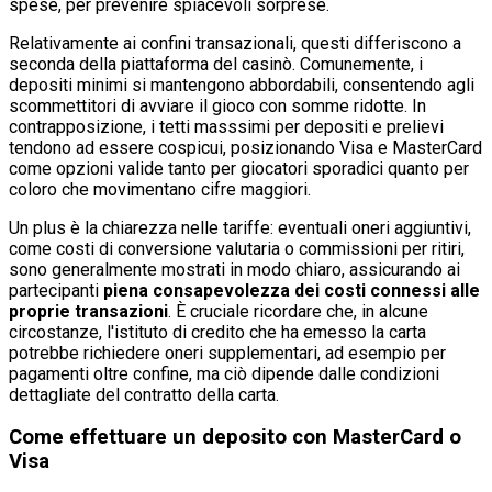
spese, per prevenire spiacevoli sorprese.
Relativamente ai confini transazionali, questi differiscono a
seconda della piattaforma del casinò. Comunemente, i
depositi minimi si mantengono abbordabili, consentendo agli
scommettitori di avviare il gioco con somme ridotte. In
contrapposizione, i tetti masssimi per depositi e prelievi
tendono ad essere cospicui, posizionando Visa e MasterCard
come opzioni valide tanto per giocatori sporadici quanto per
coloro che movimentano cifre maggiori.
Un plus è la chiarezza nelle tariffe: eventuali oneri aggiuntivi,
come costi di conversione valutaria o commissioni per ritiri,
sono generalmente mostrati in modo chiaro, assicurando ai
partecipanti
piena consapevolezza dei costi connessi alle
proprie transazioni
. È cruciale ricordare che, in alcune
circostanze, l'istituto di credito che ha emesso la carta
potrebbe richiedere oneri supplementari, ad esempio per
pagamenti oltre confine, ma ciò dipende dalle condizioni
dettagliate del contratto della carta.
Come effettuare un deposito con MasterCard o
Visa