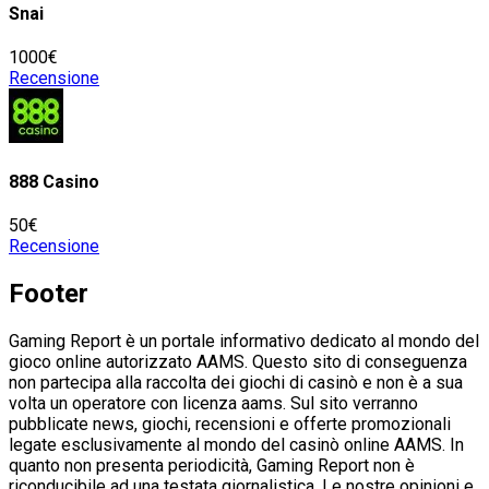
Snai
1000€
Recensione
888 Casino
50€
Recensione
Footer
Gaming Report è un portale informativo dedicato al mondo del
gioco online autorizzato AAMS. Questo sito di conseguenza
non partecipa alla raccolta dei giochi di casinò e non è a sua
volta un operatore con licenza aams. Sul sito verranno
pubblicate news, giochi, recensioni e offerte promozionali
legate esclusivamente al mondo del casinò online AAMS. In
quanto non presenta periodicità, Gaming Report non è
riconducibile ad una testata giornalistica. Le nostre opinioni e