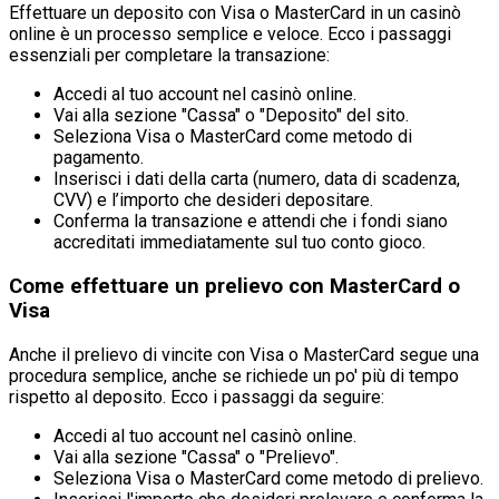
Effettuare un deposito con Visa o MasterCard in un casinò
online è un processo semplice e veloce. Ecco i passaggi
essenziali per completare la transazione:
Accedi al tuo account nel casinò online.
Vai alla sezione "Cassa" o "Deposito" del sito.
Seleziona Visa o MasterCard come metodo di
pagamento.
Inserisci i dati della carta (numero, data di scadenza,
CVV) e l’importo che desideri depositare.
Conferma la transazione e attendi che i fondi siano
accreditati immediatamente sul tuo conto gioco.
Come effettuare un prelievo con MasterCard o
Visa
Anche il prelievo di vincite con Visa o MasterCard segue una
procedura semplice, anche se richiede un po' più di tempo
rispetto al deposito. Ecco i passaggi da seguire:
Accedi al tuo account nel casinò online.
Vai alla sezione "Cassa" o "Prelievo".
Seleziona Visa o MasterCard come metodo di prelievo.