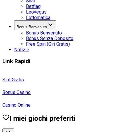
Snai
Betflag
Leovegas
Lottomatica
Bonus Benvenuto
Bonus Benvenuto
Bonus Senza Deposito
Free Spin (Giri Gratis)
Notizie
Link Rapidi
Slot Gratis
Bonus Casino
Casino Online
I miei giochi preferiti