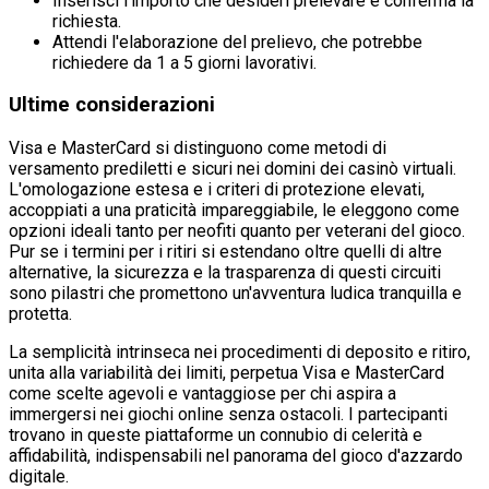
Inserisci l'importo che desideri prelevare e conferma la
richiesta.
Attendi l'elaborazione del prelievo, che potrebbe
richiedere da 1 a 5 giorni lavorativi.
Ultime considerazioni
Visa e MasterCard si distinguono come metodi di
versamento prediletti e sicuri nei domini dei casinò virtuali.
L'omologazione estesa e i criteri di protezione elevati,
accoppiati a una praticità impareggiabile, le eleggono come
opzioni ideali tanto per neofiti quanto per veterani del gioco.
Pur se i termini per i ritiri si estendano oltre quelli di altre
alternative, la sicurezza e la trasparenza di questi circuiti
sono pilastri che promettono un'avventura ludica tranquilla e
protetta.
La semplicità intrinseca nei procedimenti di deposito e ritiro,
unita alla variabilità dei limiti, perpetua Visa e MasterCard
come scelte agevoli e vantaggiose per chi aspira a
immergersi nei giochi online senza ostacoli. I partecipanti
trovano in queste piattaforme un connubio di celerità e
affidabilità, indispensabili nel panorama del gioco d'azzardo
digitale.