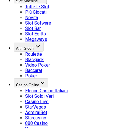
Slot Machine
Tutte le Slot
Più Giocati
Novità
Slot Sofware
Slot Bar
Slot Egitto
Megaways
Altri Giochi
Roulette
Blackjack
Video Poker
Baccarat
Poker
Casino Online
Elenco Casino Italiani
Slot Soldi Veri
Casinò Live
StarVegas
AdmiralBet
Starcasino
888 Casino