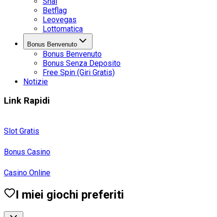
Snai
Betflag
Leovegas
Lottomatica
Bonus Benvenuto
Bonus Benvenuto
Bonus Senza Deposito
Free Spin (Giri Gratis)
Notizie
Link Rapidi
Slot Gratis
Bonus Casino
Casino Online
I miei giochi preferiti