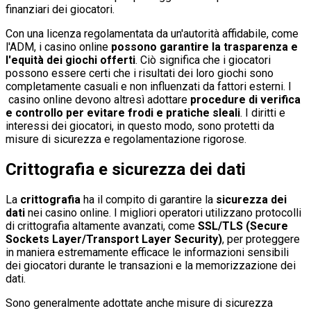
finanziari dei giocatori.
Con una licenza regolamentata da un'autorità affidabile, come
l'ADM, i casino online
possono garantire la trasparenza e
l'equità dei giochi offerti
. Ciò significa che i giocatori
possono essere certi che i risultati dei loro giochi sono
completamente casuali e non influenzati da fattori esterni. I
casino online devono altresì adottare
procedure di verifica
e controllo per evitare frodi e pratiche sleali
. I diritti e
interessi dei giocatori, in questo modo, sono protetti da
misure di sicurezza e regolamentazione rigorose.
Crittografia e sicurezza dei dati
La
crittografia
ha il compito di garantire la
sicurezza dei
dati
nei casino online. I migliori operatori utilizzano protocolli
di crittografia altamente avanzati, come
SSL/TLS (Secure
Sockets Layer/Transport Layer Security)
, per proteggere
in maniera estremamente efficace le informazioni sensibili
dei giocatori durante le transazioni e la memorizzazione dei
dati.
Sono generalmente adottate anche misure di sicurezza