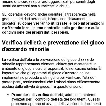
misure di sicurezza per proteggere i dati personali degli
utenti da accessi non autorizzati o abusi.
GLi operatori devono anche garantire la trasparenza nella
gestione dei dati personali, informando chiaramente i
giocatori su
come verranno utilizzate le loro informazioni
e
offrendo loro il pieno controllo sulla gestione e sulla
condivisione dei propri dati personali
.
Verifica dell'età e prevenzione del gioco
d'azzardo minorile
La verifica dell'età e la prevenzione del gioco d'azzardo
minorile rappresentano elementi chiave per mantenere un
ambiente di gioco sicuro e responsabile nei casino online. È
imperativo che gli operatori di gioco d'azzardo online
implementino procedure stringenti per verificare l'età dei
partecipanti, assicurandosi che i minori siano efficacemente
esclusi dalle attività di gioco. Tra queste ci sono:
Procedura di verifica dell'età
, adottando sistemi
avanzati per il controllo dell'età dei loro utenti. Questo
processo spesso si avvale della verifica di documenti