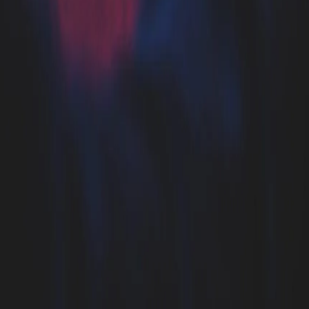
re sette anni. Su GamingReport mi occupo di redigere articoli sul
e testate sportive come Sportcafe24.com e con La Legge per Tutti,