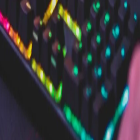
ila posti di lavoro e un gettito erariale di
tà del settore. Il gioco terrestre, infatti, conta circa
85.000 eser
ita
,
la rete più ampia è quella delle lotterie a estrazione ist
isici
. Al secondo e terzo posto troviamo Lazio (11%) e Campania 
e 2.000 per una quota sul totale italiano del 21%) e tra le prime 
, Puglia e Piemonte. Le prime otto regioni italiane concentrano ci
sitivo
. L'intera filiera, tra occupazione diretta, indiretta e indotta,
rariale
.
utenti saltuari
in Italia. Secondo i dati raccolti sono stati
20,7 milioni
(48%)
gl
e sia nei punti fisici
. Il gioco più diffuso rimane il Gratta&Vinci,
cono i giochi terrestri a quelli online. La principale motivazione 
o di preferire il gioco fisico per avere un'assistenza da personale