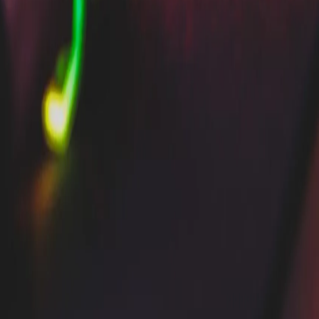
 mercato del gambling nazionale e internazionale, oltre a
 portale di diritto legato all'informazione giuridica e alla