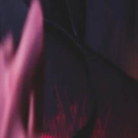
 9.2 miliardi
cizi unici
, comprendono apparecchi da intrattenimento, giochi
antanea
.
(9%). Quest'ultima risulta la prima regione per numero di punti
per numero di sale bingo insieme a Lombardia e Sicilia. Altre
rca i tre quarti dei punti vendita che offrono giochi pubblici
 ha attivato oltre
324.000 posti di lavoro
. A livello economico,
i italiani di età 18-75 anni che hanno partecipato almeno
 a cui, 9 intervistati su 10 ha giocato almeno una volta.
è che i giochi fisici sono considerati più sicuri. Questa risposta
 in carne e ossa in caso di necessità.