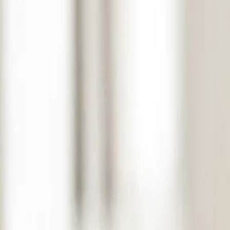
Bonus Benvenuto
Bonus Benvenuto
Bonus Senza Deposito
Free Spin (Giri Gratis)
Notizie
Link Rapidi
Slot Gratis
Bonus Casino
Casino Online
I miei giochi preferiti
Nessuna slot preferita ancora