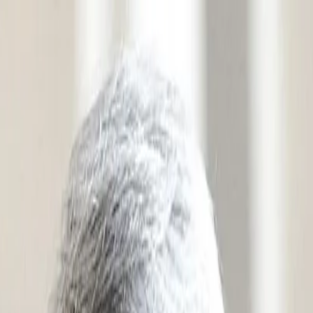
- probabilità di vincita
egaways
ralBet
Starcasino
888 Casino
Snai
Betflag
Leovegas
Lottomatica