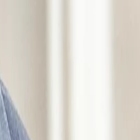
re precedente. La raccolta scende a
5.547,01 milioni di euro
,
 sul trimestre precedente. Il
gettito erariale scende a 196,55
tamento congiunturale o di una fase più strutturale.
trimestre sono stati ispezionati
4.898 esercizi commerciali
,
’azione contro il gioco illegale ha condotto al
blocco di 270 siti
te attraverso una costante vigilanza.
egna la struttura del gettito erariale ma solleva domande sulla
ia delle fragilità che meritano di essere monitorate.