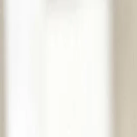
Le scommesse: contrazione generalizza
Il
segmento delle scommesse
(sportive, ippiche e affini) r
con una f
lessione del 10,94 %
rispetto ai 6.349,25 milioni del 
Le vincite nel comparto sono pari a
5.685,76 milioni
(-10,42 %)
milioni
, -14,07 % rispetto al primo trimestre.
Questo andamento negativo interessa sia la raccolta che il contri
Controlli, accertamenti e contrasto al gioco illecit
Parallelamente all'analisi dei volumi economici,
l’ADM ha inten
un valore che rappresenta un calo del 3,60 % rispetto al primo 
Nel corso delle verifiche sono stati accertati
15,49 milioni di 
web non autorizzati
.
Queste operazioni collocano l’ADM come organismo centrato su co
Il secondo trimestre del 2025 ci consegna un quadro mist
sostenibilità nel medio termine. Allo stesso tempo il calo di al