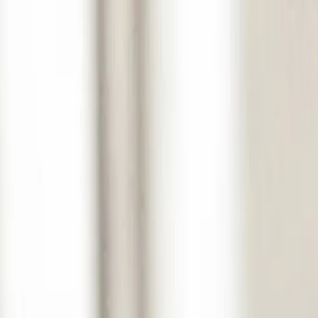
Il gioco è vietato ai minori e può causare dipendenza patologica 
Gaming Report
Gaming Report
Slot Machine
Tutte le Slot
Più Giocati
Novità
Slot Sofware
Slot Bar
Slot Egitto
M
Altri Giochi
Roulette
Blackjack
Video Poker
Baccarat
Poker
Casino Online
Elenco Casino Italiani
Slot Soldi Veri
Casinò Live
StarVegas
Admi