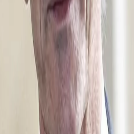
cato dopo il primo trimestre dell’anno. Nel secondo trimestre l
stre precedente
.
la spesa effettiva, ovvero la differenza tra raccolta e vincite, si
,21 milioni di euro
, con un
aumento del 95,90 % rispetto al p
chi da intrattenimento, che in questo trimestre recupera terreno
segni di cedimento
o, lotterie istantanee) la raccolta nel secondo trimestre 2025 è p
pesa si attesta a 1.593,88 milioni, con un modesto aumento dello 
nza, giochi di carte a quota fissa, giochi di sorte a quota fissa) la
scende a 920,03 milioni (-1,08 %). Il
contributo erariale per “al
 giochi numerici e le altre categorie
faticano a mantenere perf