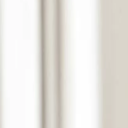
Slot Sofware
Slot Bar
Slot Egitto
Megaways
Altri Giochi
Roulette
Blackjack
Video Poker
Baccarat
Poker
Casino Online
Elenco Casino Italiani
Slot Soldi Veri
Casinò Live
StarVegas
AdmiralBet
Starcasino
888 Casino
Snai
Betflag
Leovegas
Lottomatica