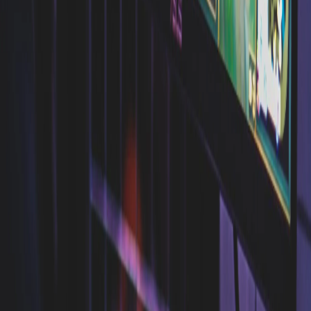
Casino Online
Elenco Casino Italiani
Slot Soldi Veri
Casinò
Live
StarVegas
AdmiralBet
Starcasino
888
Casino
Snai
Betflag
Leovegas
Lottomatica
Bonus Benvenuto
Bonus Benvenuto
Bonus Senza Deposito
Free Spin (Giri Gratis)
Notizie
Slot Gratis
Bonus Casino
Casino Online
Menu