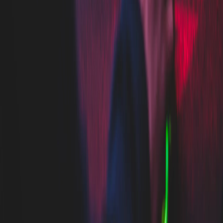
oltre sette anni. Su GamingReport mi occupo di redigere
articoli sul mercato del gambling nazionale e internazionale,
oltre a recensire slot machine e casinò online. Collaboro
anche con delle testate sportive come Sportcafe24.com e
con La Legge per Tutti, portale di diritto legato
all'informazione giuridica e alla consulenza legale,
commerciale e fiscale.
Davide Luciani
Ruolo
:
Redattore
Giornalista pubblicista di origine abruzzese e Copywriter da