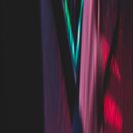
rapporto diretto con il regolatore. Tutto deve passare
attraverso terzi, limitando il suo raggio d'azione.
Per questo, la conclusione del suo pensiero è chiaro:
per un
B2B straniero
,
entrare nel mercato italiano
significa affidarsi a un partner B2C locale
, prepararsi
a lunghi processi tecnici e burocratici, e affrontare una
regolamentazione poco accessibile ma molto dettagliata. Non
certo uno spot molto invitante.
Davide Luciani
Ruolo
:
Redattore
Giornalista pubblicista di origine abruzzese e Copywriter da