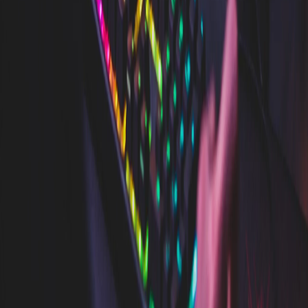
del Casinò di Sanremo e di quello di Venezia
. Manca, però,
il Casinò di Saint Vincent che ha scelto di non partecipare al
bando.
Il parere di Quirino Mancini (WH
Partners) sul bando
Secondo Quirino Mancini, partner dello studio Wh Partners
Italy,
«L'Italia ha appena avviato una nuova fase, con il
completamento del bando di gara per le nuove
concessioni per il gioco online, che delinea un nuovo
mercato, ancora più competitivo e di certo il più competitivo
di sempre, ma che si propone come un mercato per pochi».
Il dirigente si è poi concentrato su una
particolarità del
mercato italiano
,
ovvero il fatto che preveda solo
licenze B2C
. Nessuna autorizzazione è richiesta
direttamente per i fornitori di piattaforme e servizi. Secondo
Mancini tale scelta è
«una buona e una cattiva notizia»
.
Buona, perché il B2B non è obbligato a partecipare alla gara
né a gestire direttamente pratiche amministrative con
l’Agenzia delle Dogane e dei Monopoli. Tuttavia, non avendo
una licenza autonoma, il B2B non può nemmeno avere un