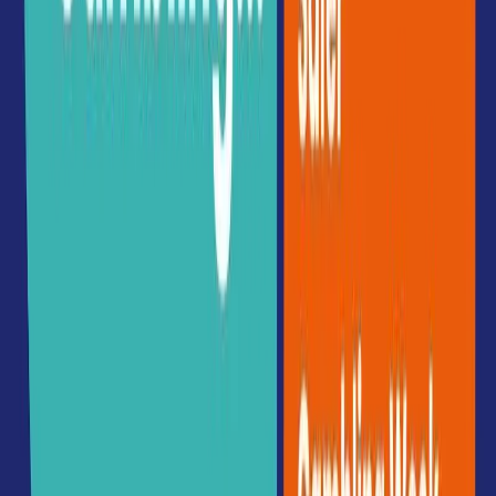
conto più adatto alle proprie esigenze, inserire un indirizzo
email e completare la procedura associando una carta o un
conto corrente al conto PayPal.
Essendo in possesso sia dell'account di gioco sia del conto
Paypal, per effettuare un versamento secondo questo
metodo sarà sufficiente
selezionarlo tra le varie opzioni
messe a disposizione dalla casa di gioco
: nella maggior
parte dei casi non sarà nemmeno necessario inserire le
proprie credenziali Paypal, poichè si verrà reindirizzati
direttamente sulla pagina del conto, dalla quale si dovrà dare
l'autorizzazione per la transazione. L'operazione può essere
eseguita facilmente anche tramite l'
App Mobile
.