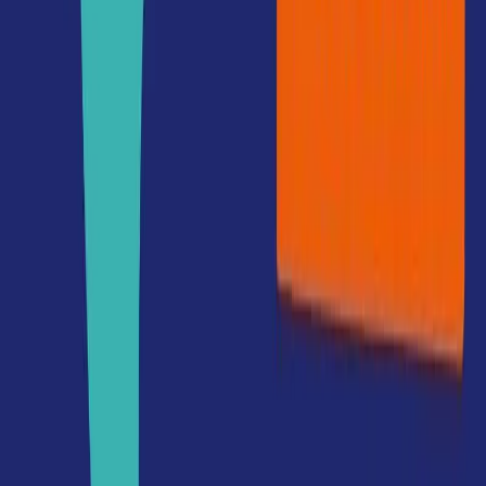
Scommesse 2025, la classifica definitiva: Lottomatica
regina del mercato, crollo William Hill
Analisi del mercato: il 2025 segna il trionfo dei margini.
Lottomatica stacca tutti, William Hill perde terreno, mentre
Netwin e Betsson raddoppiano l...
Per Saperne di Più
Giada
Benazzi
iGaming
11
Dec
,
2025
Microgaming svela Red Papaya
Microgaming annuncia Red Papaya, un nuovo studio
indipendente di sviluppo slot fondato da un team
pluripremiato. L’obiettivo: creare giochi di alta qu...
Per Saperne di Più
Davide
Luciani
Focus