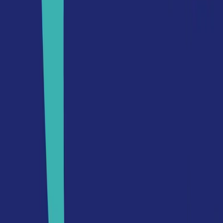
7
Dec
,
2025
Safer Gambling Week 2025: la tutela dei giocatori al
centro del dibattito europeo
Si è tenuta dal 17 al 23 novembre la Safer Gambling Week
2025, un appuntamento imperdibile per tutti gli addetti ai
lavori
Per Saperne di Più
Footer
Gaming Report è un portale informativo dedicato al mondo del
gioco online autorizzato AAMS. Questo sito di conseguenza
non partecipa alla raccolta dei giochi di casinò e non è a sua
volta un operatore con licenza aams. Sul sito verranno
pubblicate news, giochi, recensioni e offerte promozionali
legate esclusivamente al mondo del casinò online AAMS. In
quanto non presenta periodicità, Gaming Report non è
riconducibile ad una testata giornalistica. Le nostre opinioni e
giudizi rappresentano solo un'indicazione, per tanto il giudizio