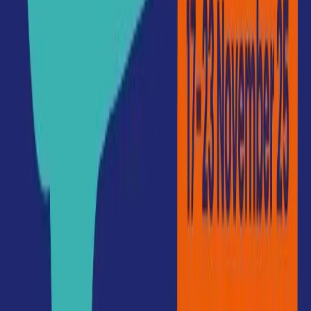
Silvia Urso
Ruolo
:
Head Writer
Esperienza
:
5+ anni
Esperta ed appassionata di iGaming, si occupa di analizzare e
recensire i software e gli operatori di gioco da oltre cinque
anni. Per fornire ai lettori di Gaming Report le informazioni più
recenti e dettagliate, testa i giochi in prima persona, così da
verificarne la qualità e scoprirne tutte le caratteristiche. Ama
tenersi sempre aggiornata sulle ultime news seguendo
podcast, quotidiani online e gli eventi più in vista del settore.
Collabora con vari website nel settore tra cui Giochi di Slot, di
cui è capo redattore.
Related Articles
Davide
Luciani
Scommesse
17
Jan
,
2026