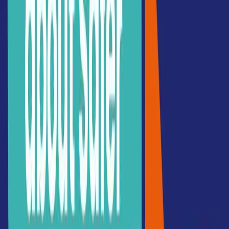
corrente. A questo punto, è possibile ricaricare il proprio
conto PayPal, trasferendovi denaro tramite un bonifico (senza
l'addebito di ulteriori costi).
Dal conto PayPal è possibile
usare i soldi direttamente
per
fare acquisti oppure
trasferirli su una carta di credito per
prelevarli
. Quando si effettuano pagamenti con PayPal,
quest'ultimo garantisce un
alto livello di sicurezza
grazie al
fatto che i dati della carta non vengono condivisi con il
destinatario del pagamento: l'unico identificativo che viene
comunicato è l'indirizzo email di chi sta inviando il denaro.
PRO E CONTRO DEI CASINO PAYPAL
Come si può notare, PayPal offre un evidente vantaggio in
termini di sicurezza ma questo non è l'unico aspetto positivo
di questo particolare sistema di pagamento. Di contro, come
qualsiasi altro sistema, esso non è neanche perfetto e può
potenzialmente presentare qualche piccolo svantaggio in
alcune circostanze.
Tra i
vantaggi delle transazioni effettuate con PayPal
si
trovano: