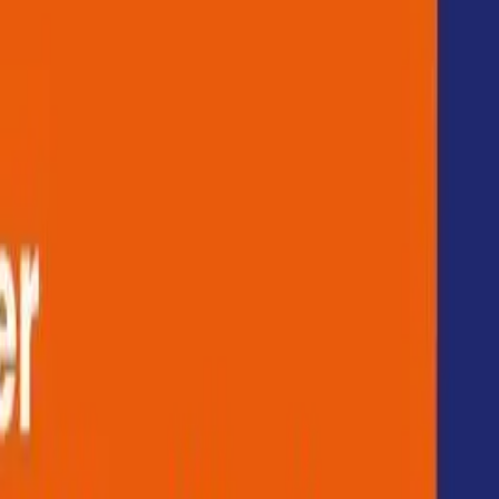
ento, che come è noto sono attività vietate dalla normativa
ieto, sia Google sia Facebook avevano voltato le spalle ai
 LoGiCo
: "
Ora scopriamo persino che il sito in questione fosse
serito nella blacklist dell'Agenzia delle Dogane e dei Monopoli.
co lockdown, quello primaverile. In seguito alla chiusura delle
per Marasco, rende evidente una faglia:
il divieto di pubblicità
 un contesto protetto. Da qui una
necessità
, quella di sedersi
blicità nel mondo dei giochi.
 della filiera legale. Saranno, stavolta, ascoltati?