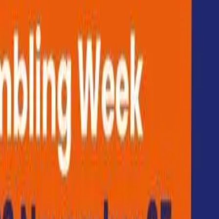
nalisi di casinò online.
nalisi di casinò online.