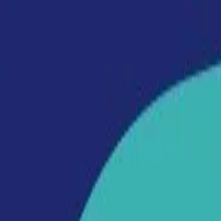
Il gioco è vietato ai minori e può causare dipendenza patologica 
Gaming Report
Gaming Report
Slot Machine
Tutte le Slot
Più Giocati
Novità
Slot Sofware
Slot Bar
Slot Egitto
M
Altri Giochi
Roulette
Blackjack
Video Poker
Baccarat
Poker
Casino Online
Elenco Casino Italiani
Slot Soldi Veri
Casinò Live
StarVegas
Admi