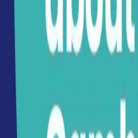
Inizia ad aggiungere slot ai tuoi preferiti!
Home
/
Blog
/
Caso Agcom-Google: la priorità del settore è rivedere il 
Caso Agcom-Google: la priorità del settore è rivede
By
Natalia
Chiaravalloti
•
Ultimo Aggiornamento
7 February 2
Aveva fatto rumore
, parecchio,
quanto deciso da AGCOM
, l
aveva comminato una sanzione amministrativa nei confronti del 
denaro, secondo quanto previsto dal Decreto Dignità.
In particolare
è con Google Ireland
, titolare del servizio “Ads”
pagamento,
la diffusione di link che indirizzano verso siti
, 
di ricerca google.com , aveva finanche
diffuso l'annuncio a p
con vincite in denaro.
Nel caso specifico l'Autorità aveva ritenuto che l'attività fatt
precede di “ospitare” il messaggio pubblicitario, ma nel permet