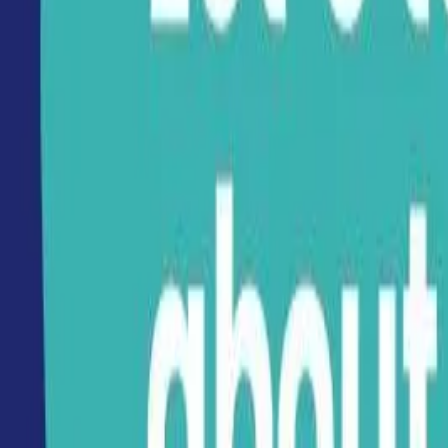
Bonus Benvenuto
Bonus Benvenuto
Bonus Senza Deposito
Free Spin (Giri Gratis)
Notizie
Link Rapidi
Slot Gratis
Bonus Casino
Casino Online
I miei giochi preferiti
Nessuna slot preferita ancora