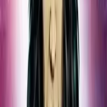
Gioco Gratis
Napoleon Megaways
Add to
favorites
Blueprint
•