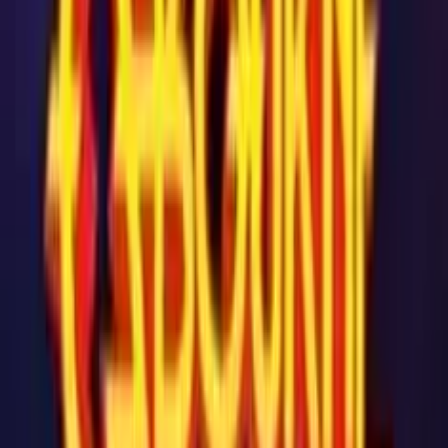
AdmiralBet
2000€
Recensione
Snai
1000€
Recensione
888 Casino
50€
Recensione