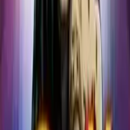
0.0
/5
HOT SLOT
Gioco Gratis
Napoleon Deluxe
Add to
favorites
Blueprint
•