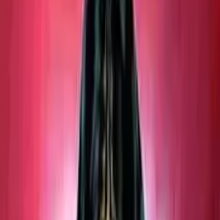
Casino Online
Elenco Casino Italiani
Slot Soldi Veri
Casinò
Live
StarVegas
AdmiralBet
Starcasino
888
Casino
Snai
Betflag
Leovegas
Lottomatica
Bonus Benvenuto
Bonus Benvenuto
Bonus Senza Deposito
Free Spin (Giri Gratis)
Notizie
Slot Gratis
Bonus Casino
Casino Online
Menu