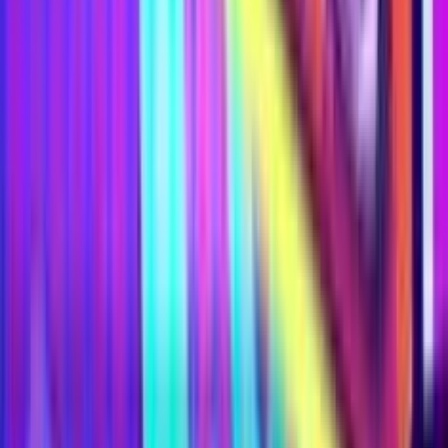
BIG Casino
55€
Recensione
888 Casino
50€
Recensione
Footer
Gaming Report è un portale informativo dedicato al mondo del
gioco online autorizzato AAMS. Questo sito di conseguenza
non partecipa alla raccolta dei giochi di casinò e non è a sua
volta un operatore con licenza aams. Sul sito verranno
pubblicate news, giochi, recensioni e offerte promozionali