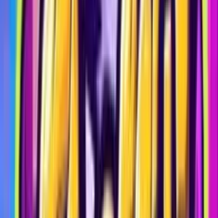
Cluedo Classic
Add to
favorites
IGT
•