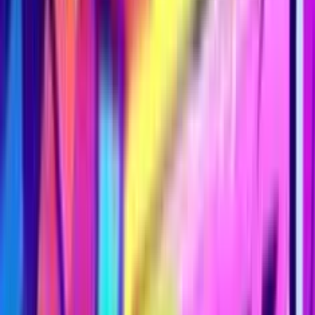
Slot Machine
Tutte le Slot
Più Giocati
Novità
Slot Sofware
Slot Bar
Slot Egitto
Megaways
Altri Giochi
Roulette
Blackjack
Video Poker
Baccarat
Poker
Casino Online
Elenco Casino Italiani
Slot Soldi Veri
Casinò Live
StarVegas
AdmiralBet
Starcasino
888 Casino