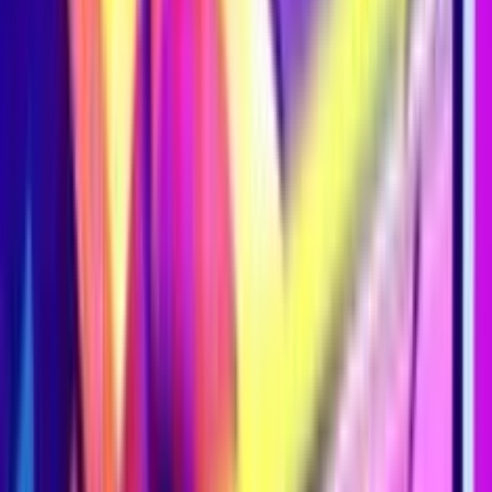
Casino Online
Elenco Casino Italiani
Slot Soldi Veri
Casinò
Live
StarVegas
AdmiralBet
Starcasino
888
Casino
Snai
Betflag
Leovegas
Lottomatica
Bonus Benvenuto
Bonus Benvenuto
Bonus Senza Deposito
Free Spin (Giri Gratis)
Notizie
Slot Gratis
Bonus Casino
Casino Online
Menu