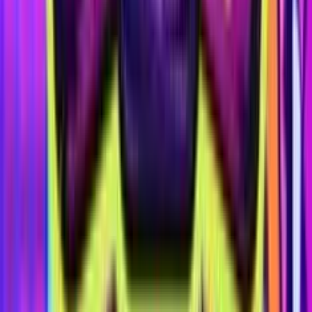
0.0
/5
Gioco Gratis
Graffiti Groove
Add to
favorites
Urgent Games
•