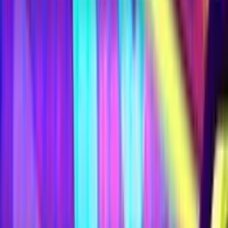
legate esclusivamente al mondo del casinò online AAMS. In
quanto non presenta periodicità, Gaming Report non è
riconducibile ad una testata giornalistica. Le nostre opinioni e
giudizi rappresentano solo un'indicazione, per tanto il giudizio
finale spetta sempre al giocatore. Gaming Report, in quanto
affiliato di casinò AAMS, promuove il gioco sicuro, legale e
responsabile.