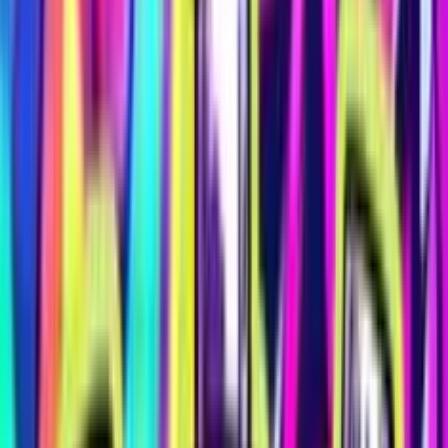
No favorite games yet
Start adding games to your favorites!
HOME
/
Tutte le Slot
/
VIDEOGIOCHI
Slot Online a tema Videogiochi
Le slot machine online a tema videogiochi combinano
l'eccitazione del gioco d'azzardo con l'interattività e la
creatività dei videogiochi, offrendo ai giocatori un'esperienza
unica che fonde avventura, strategia e fortuna. Le
ambientazioni si ispirano ai videogame più famosi, come ad
esempio Tomb Raider.
Show more