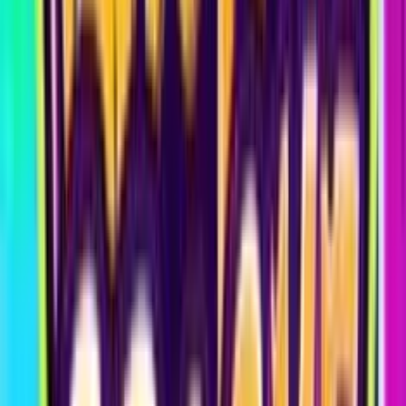
0.0
/5
HOT SLOT
Gioco Gratis
Sweet Bonanza 1000