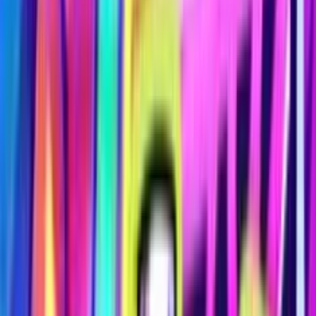
Snai
Betflag
Leovegas
Lottomatica
Bonus Benvenuto
Bonus Benvenuto
Bonus Senza Deposito
Free Spin (Giri Gratis)
Notizie
Link Rapidi
Slot Gratis
Bonus Casino
Casino Online
My Favorite Games