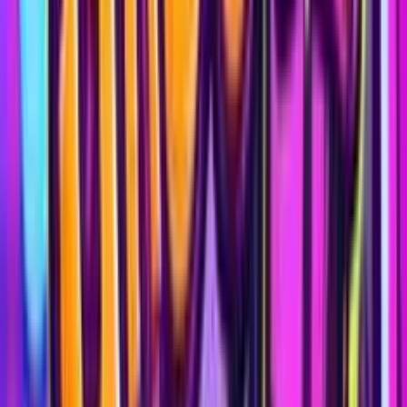
Big Time Gaming
•