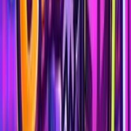
0.0
/5
Gioco Gratis
Super Monopoly Money
Add to
favorites
WMS
•