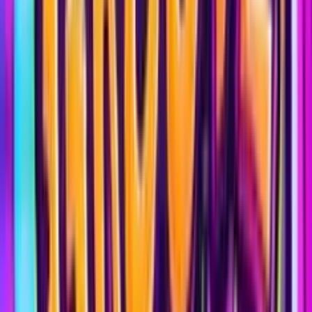
0.0
/5
Gioco Gratis
Monopoly
Add to
favorites