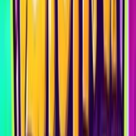
0.0
/5
Gioco Gratis
Night Roller
Add to
favorites
Red Tiger
•