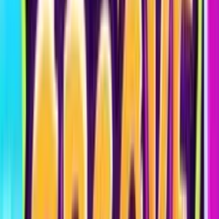
Add to
favorites
Pragmatic Play
•