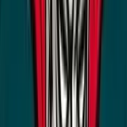
3.3
/5
Gioco Gratis
King Neptun
Add to
favorites
WorldMatch
•