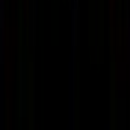
StarCasino
100€
Recensione
StarVegas
2000€
Recensione
AdmiralBet
2000€
Recensione