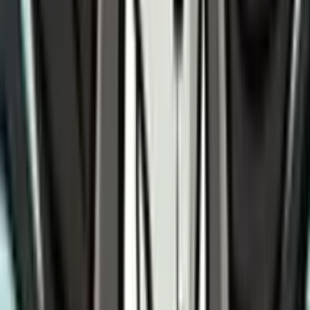
Bonus B
2.050
Cashbac
di Giocat
a 2.000€
su 30 slo
selezion
sul Live 
sullo Spo
giocata e
#
2
giorni, w
10x e val
4.5
/5
•
(
17
Voti
)
giorni.
StarCasino
Recensione
Requisiti