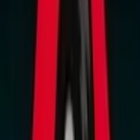
Nessuna slot preferita ancora
Inizia ad aggiungere slot ai tuoi preferiti!
Home
/
Slot Gratis
/
Super Clue
Super Clue
da
WorldMatch