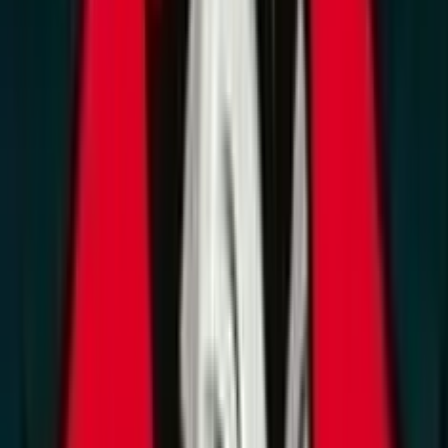
Giochi dello stesso provider
HOT SLOT
Gioco Gratis
Gold Of Ra
Add to
favorites
WorldMatch
•