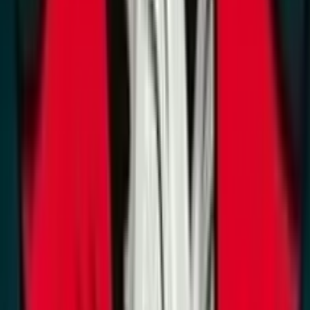
5.0
/5
Gioco Gratis
Fortunella
Add to
favorites
WorldMatch
•