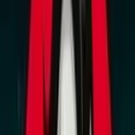
Gioco Gratis
Premendo "Gioco Gratis", confermi di avere almeno 18 anni.
0.0
/5
•
0
ratings
Soldi Veri
Add to
favorites
Soldi Veri