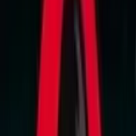
Snai
Betflag
Leovegas
Lottomatica
Bonus Benvenuto
Bonus Benvenuto
Bonus Senza Deposito
Free Spin (Giri Gratis)
Notizie
Link Rapidi
Slot Gratis
Bonus Casino
Casino Online
I miei giochi preferiti