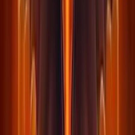
HOT SLOT
Gioco Gratis
Invading Vegas Revenge on Mars
Add to
favorites
Play'n Go
•