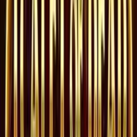
0
%
3