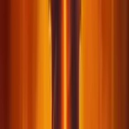
4.0
/5
Alice Cooper Casino che offrono
questo gioco
Bo
Casinò Online
Voto Utenti
Benv