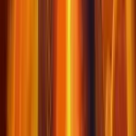
Of Madness e un sistema di gioco con 5 rulli basato su un
meccanismo con cluster vincenti. La slot prevede infatti di
poter comporre cluster vincenti estraendo almeno quattro
simboli uguali in posizioni che siano vicine tra loro in senso
orizzontale e verticale. Nella parte bassa dello schermo
invece sono presenti i vari pulsanti di gioco che il giocatore
può utilizzare per attivare la modalità automatica o modificare
la puntata scommessa.
Simboli Speciali
La slot machine Alice Cooper And The Tome Of Madness
prevede tre diversi simboli speciali, un simbolo wild libro, un
simbolo mega wild, e un simbolo chiave, ciascuno associato
a una diversa funzione bonus. Entrambe le versioni del
simbolo wild sono associate in particolare alla funzione di
simboli jolly e in quanto tali possono sostituire gli altri
simboli di gioco ad eccezione dei simboli chiave. Il simbolo
libro occupa una sola casella e può essere estratto come un
simbolo regolare o attraverso le funzioni bonus associate al
bonus Hat of madness. Il simbolo megawild invece è
bloccato all'inizio di ogni giocata con tre lucchetti che il
giocatore può rimuovere estraendo 3 simboli chiave. Questo