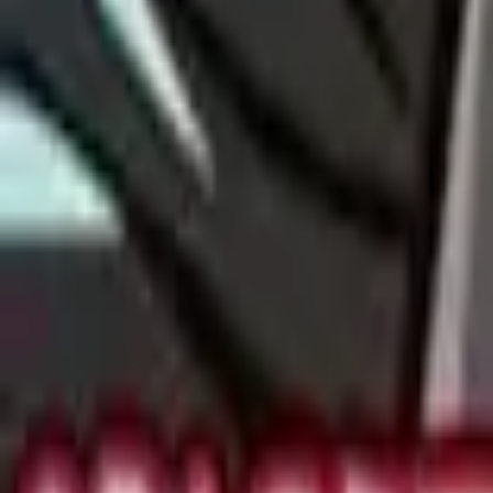
1.0
/5
•
2
ratings
Soldi Veri
Add to
favorites
Soldi Veri