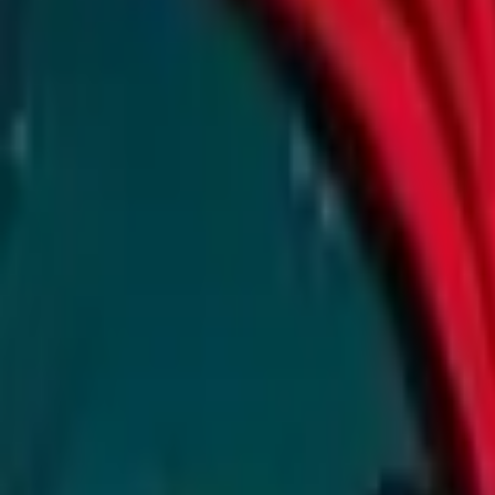
Bonus Benvenuto
Bonus Benvenuto
Bonus Senza Deposito
Free Spin (Giri Gratis)
Notizie
Link Rapidi
Slot Gratis
Bonus Casino
Casino Online
I miei giochi preferiti
Nessuna slot preferita ancora