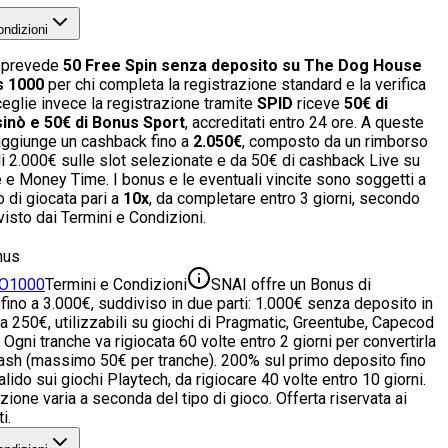
ondizioni
a prevede
50 Free Spin senza deposito su The Dog House
 1000
per chi completa la registrazione standard e la verifica
eglie invece la registrazione tramite
SPID
riceve
50€ di
inò e 50€ di Bonus Sport
, accreditati entro 24 ore. A queste
 aggiunge un cashback fino a
2.050€
, composto da un rimborso
 2.000€ sulle slot selezionate e da 50€ di cashback Live su
 e Money Time. I bonus e le eventuali vincite sono soggetti a
o di giocata pari a
10x
, da completare entro 3 giorni, secondo
isto dai Termini e Condizioni.
nus
O1000
Termini e Condizioni
SNAI offre un Bonus di
ino a 3.000€, suddiviso in due parti: 1.000€ senza deposito in
a 250€, utilizzabili su giochi di Pragmatic, Greentube, Capecod
 Ogni tranche va rigiocata 60 volte entro 2 giorni per convertirla
ash (massimo 50€ per tranche). 200% sul primo deposito fino
alido sui giochi Playtech, da rigiocare 40 volte entro 10 giorni.
zione varia a seconda del tipo di gioco. Offerta riservata ai
i.