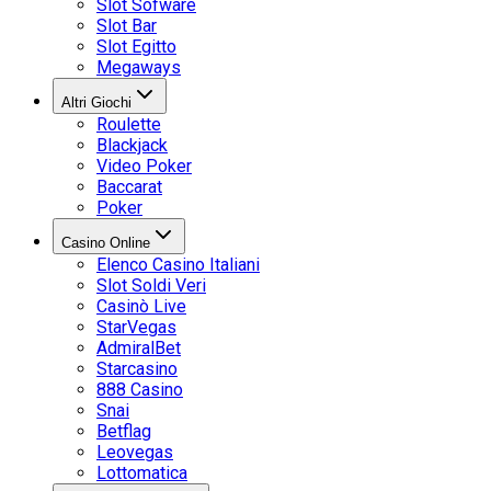
Slot Sofware
Slot Bar
Slot Egitto
Megaways
Altri Giochi
Roulette
Blackjack
Video Poker
Baccarat
Poker
Casino Online
Elenco Casino Italiani
Slot Soldi Veri
Casinò Live
StarVegas
AdmiralBet
Starcasino
888 Casino
Snai
Betflag
Leovegas
Lottomatica