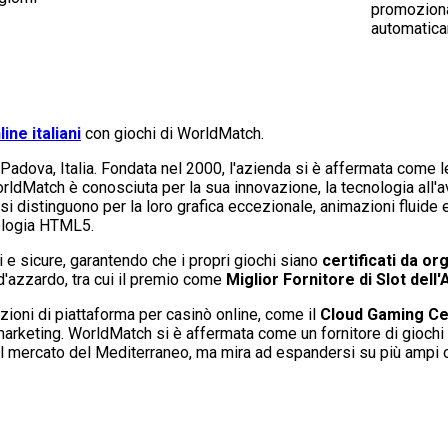
promoziona
automaticam
ine italiani
con giochi di WorldMatch.
Padova, Italia. Fondata nel 2000, l'azienda si è affermata come l
rldMatch è conosciuta per la sua innovazione, la tecnologia all'av
e si distinguono per la loro grafica eccezionale, animazioni fluid
nologia HTML5.
 e sicure, garantendo che i propri giochi siano
certificati da or
d'azzardo, tra cui il premio come
Miglior Fornitore di Slot dell
zioni di piattaforma per casinò online, come il
Cloud Gaming Ce
marketing. WorldMatch si è affermata come un fornitore di giochi
el mercato del Mediterraneo, ma mira ad espandersi su più ampi o