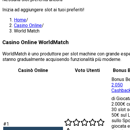
Inizia ad aggiungere slot ai tuoi preferiti!
Home
/
Casino Online
/
World Match
Casino Online WorldMatch
WorldMatch è uno produttore per slot machine con grande esperie
stanno gradualmente acquisendo funzionalità più moderne.
Casinò Online
Voto Utenti
Bonus 
Bonus B
2.050
Cashbac
di Giocat
2.000€ c
30 slot s
50€ sul 
sullo Spo
#
1
giocata e