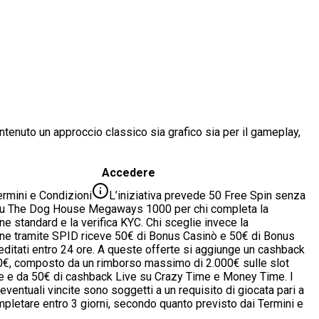
ntenuto un approccio classico sia grafico sia per il gameplay,
Accedere
ermini e Condizioni
L’iniziativa prevede 50 Free Spin senza
u The Dog House Megaways 1000 per chi completa la
ne standard e la verifica KYC. Chi sceglie invece la
one tramite SPID riceve 50€ di Bonus Casinò e 50€ di Bonus
editati entro 24 ore. A queste offerte si aggiunge un cashback
50€, composto da un rimborso massimo di 2.000€ sulle slot
e e da 50€ di cashback Live su Crazy Time e Money Time. I
eventuali vincite sono soggetti a un requisito di giocata pari a
pletare entro 3 giorni, secondo quanto previsto dai Termini e