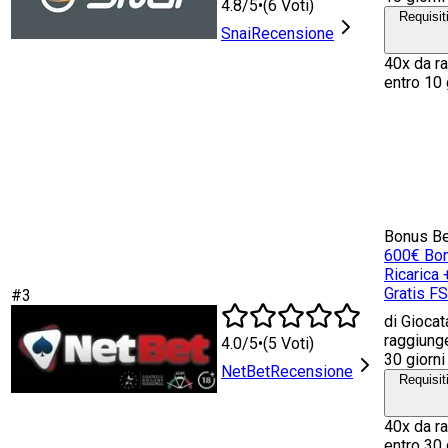
4.8
/5
•
(
6
Voti
)
Requisit
Snai
Recensione
40x da r
entro 10 
Bonus B
600€ Bo
Ricarica 
Gratis FS
#
3
di Giocat
raggiung
4.0
/5
•
(
5
Voti
)
30 giorni
NetBet
Recensione
Requisit
40x da r
entro 30 