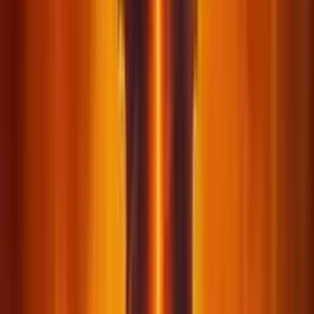
4.0
/5
Big Win Cat Casino che offrono questo
gioco
Bo
Casinò Online
Voto Utenti
Benv
Bonus B