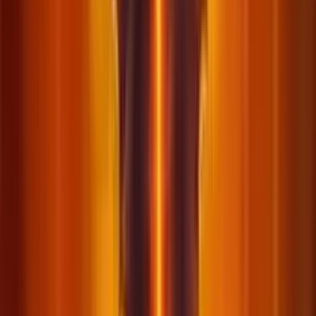
Add to
favorites
Play'n Go
•