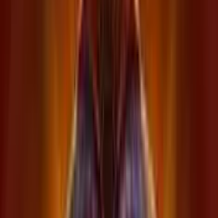
Slot Machine
Tutte le Slot
Più Giocati
Novità
Slot Sofware
Slot Bar
Slot Egitto
Megaways
Altri Giochi
Roulette
Blackjack
Video Poker
Baccarat
Poker
Casino Online
Elenco Casino Italiani
Slot Soldi Veri
Casinò Live
StarVegas
AdmiralBet
Starcasino
888 Casino