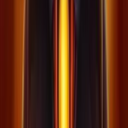
Giochi dello stesso provider
HOT SLOT
Gioco Gratis
Royal Masquerade
Add to
favorites
Play'n Go
•