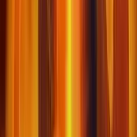
Domande Frequenti
Qual è Il tema della slot machine Big Win Cat?
La slot Cat prevede un tema simpaticissimo ispirato in parte
alla cultura orientale ed i parte ai simboli portafortuna per
eccellenza, un vero e proprio omaggio alla scaramanzia.
Come si gioca alla slot machine Big Win Cat?
La slot prevede 3 rulli su cui sono sempre attive 5 linee di
puntata, tre orizzontali e 2 diagonali, su cui il giocatore può
estrarre simboli uguali e comporre in questo modo le varie
combinazioni vincenti previste.
Quali sono le funzioni speciali previste dalla slot machine Big Win Cat?
La slot prevede un simbolo wild jolly, e un moltiplicatore di
vincite in grado di aumentare i premi ottenuti in una giocata
fino ad un massimo di 10 il valore di partenza.