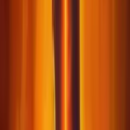
5000€ B
Ricarica
R
di Giocat
Bonus a s
ottenibil
base del
giocato. 
#
1
riscattar
bisogna r
3.0
/5
•
(
51
Voti
)
1 sola vo
BetFlag
Recensione
Requisiti
Bonus a s
ottenibil
base del
giocato. 
riscattar
bisogna r
1 sola vo