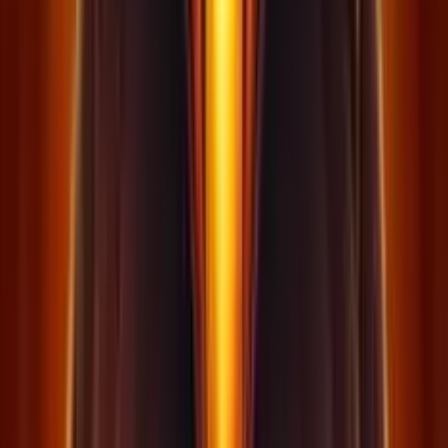
5.0
/5
HOT SLOT
Gioco Gratis
Tower Quest Legacy
Add to
favorites
Play'n Go
•