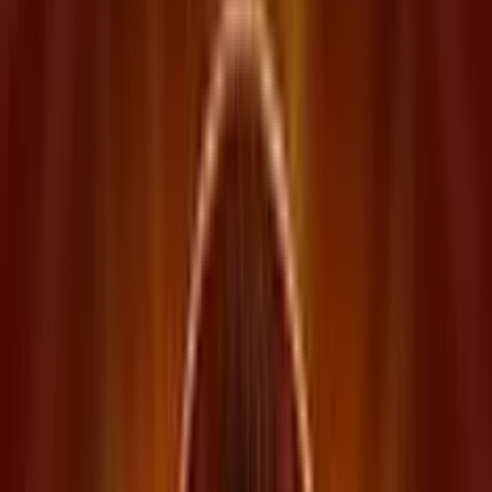
Casino Online
Elenco Casino Italiani
Slot Soldi Veri
Casinò
Live
StarVegas
AdmiralBet
Starcasino
888
Casino
Snai
Betflag
Leovegas
Lottomatica
Bonus Benvenuto
Bonus Benvenuto
Bonus Senza Deposito
Free Spin (Giri Gratis)
Notizie
Slot Gratis
Bonus Casino
Casino Online
Menu