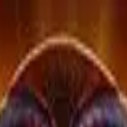
- probabilità di vincita
egaways
ralBet
Starcasino
888 Casino
Snai
Betflag
Leovegas
Lottomatica