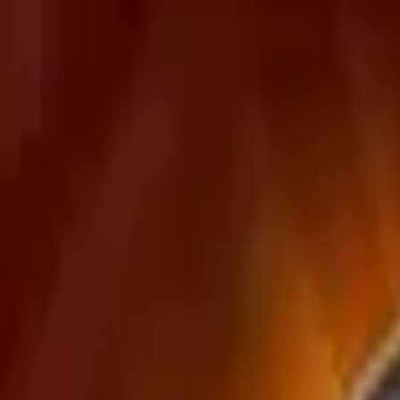
Il gioco è vietato ai minori e può causare dipendenza patologica 
Gaming Report
Gaming Report
Slot Machine
Tutte le Slot
Più Giocati
Novità
Slot Sofware
Slot Bar
Slot Egitto
M
Altri Giochi
Roulette
Blackjack
Video Poker
Baccarat
Poker
Casino Online
Elenco Casino Italiani
Slot Soldi Veri
Casinò Live
StarVegas
Admi