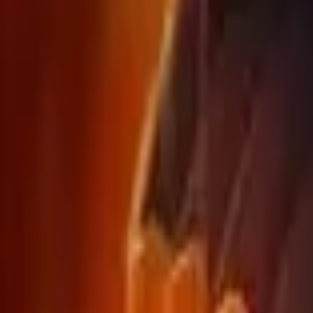
Slot Sofware
Slot Bar
Slot Egitto
Megaways
Altri Giochi
Roulette
Blackjack
Video Poker
Baccarat
Poker
Casino Online
Elenco Casino Italiani
Slot Soldi Veri
Casinò Live
StarVegas
AdmiralBet
Starcasino
888 Casino
Snai
Betflag
Leovegas
Lottomatica