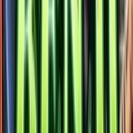
2000€ 
Ricarica
#
3
di Gioca
da ragg
entro 10
4.8
/5
•
(
6
Voti
)
Requisit
Snai
Recensione
40x da
raggiun
10 giorn