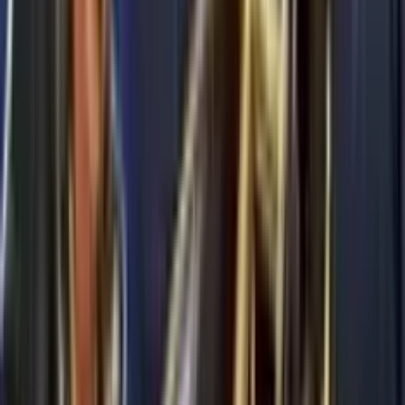
Gioco Gratis
Premendo "Gioco Gratis", confermi di avere almeno 18 anni.
4.0
/5
•
1
rating
Soldi Veri