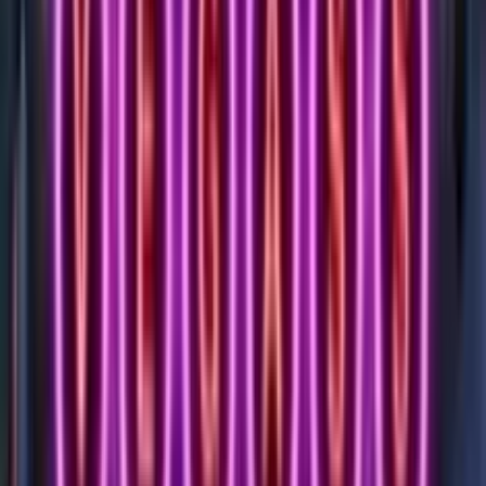
Domande Frequenti
Quali sono le principali funzioni speciali della slot Bounty Hunters?
Le principali funzioni speciali della slot Bounty Hunters
includono Bounty Hunters Wild, che incrementa i moltiplicatori;
Few Dollars More, che offre respins; Mexican Standoff, che
attiva jolly appiccicosi; Raid e Showdown Spins, che avviano
giri speciali; e le funzioni xBet e Nolimit Bonus, che
influenzano l'accesso ai bonus e le possibilità di vincita.
Qual è la tematica della videoslot Bounty Hunters?
La tematica di Bounty Hunters è incentrata sul Far West, con
elementi e simboli che richiamano la vita dei cacciatori di
taglie, dei banditi e degli sceriffi, resa ancora più evocativa da
una colonna sonora rock/western e da una grafica stilizzata in
puro stile occidentale.
Come è strutturato il layout di Bounty Hunters e quali sono le sue linee
di pagamento?