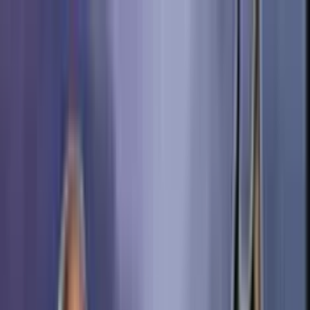
Il gioco è vietato ai minori e può causare dipendenza
patologica - probabilità di vincita
Gaming Report
Gaming Report
Slot Machine
Tutte le Slot
Più Giocati
Novità
Slot Sofware
Slot Bar
Slot
Egitto
Megaways
Altri Giochi
Roulette
Blackjack
Video Poker
Baccarat
Poker