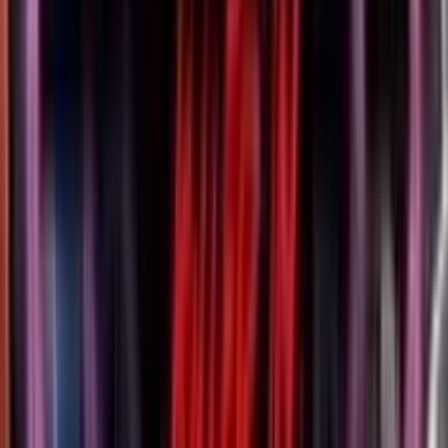
Questa varietà di simboli contribuisce a rendere il gioco
dinamico e stratificato, offrendo molteplici opportunità di
vincita e di interazione con l'ambiente di gioco.
Giochi bonus di Bounty Hunters
Bounty Hunters Wild
: i tre simboli Bounty Hunter Wild, alti tre
file, possono apparire sui rulli centrali. Essi avanzeranno fino
a diventare completamente visibili, incrementando il
moltiplicatore di 1 a ogni avanzamento. I moltiplicatori dei
diversi Bounty Hunter Wild si sommano, creando il
moltiplicatore complessivo.
Few Dollars More
: questa funzione si attiva con l'atterraggio
di un simbolo Bounty Hunter Wild completamente impilato sui
rulli 2, 3 o 4. Concede un respin e rende i simboli Bounty
Hunter Wild "sticky" o appiccicosi. Ulteriori respins possono
essere ottenuti, fino a un massimo di tre.
Mexican Standoff
: attivato con il simbolo Golden Pistol
Bonus sui rulli 1 e 5, concede un respin con i simboli Golden
Pistol Bonus fungendo da jolly appiccicosi e assegnando un
moltiplicatore 6x. Anche i Bounty Hunter Wilds possono