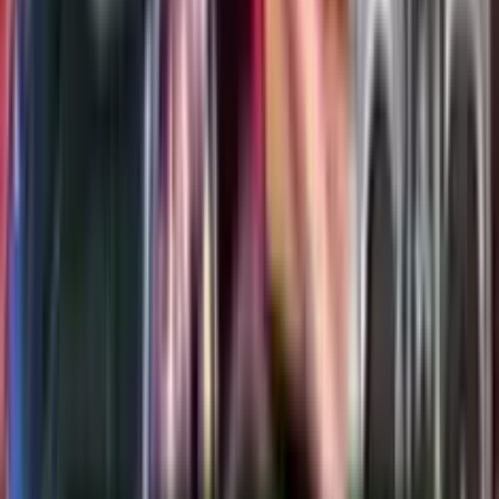
Bonus B