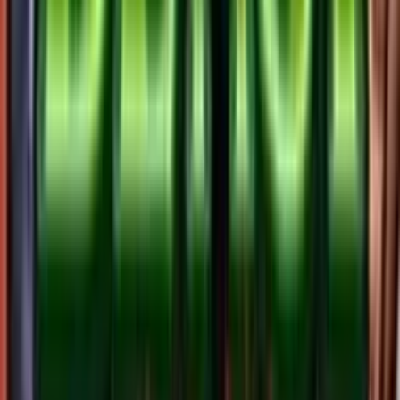
rtp
:
96,07
volatilità
:
Molto Alta
layout
:
5x3
linee Di Puntata
:
243
puntata Minima
:
0,20
puntata Massima
:
100
jackpot
:
No
Giri Gratis
:
Si
bonus Game
:
Si
Design e Ambientazione
La slot Bounty Hunters, prodotta da Nolimit City, si
caratterizza per un'ambientazione ben definita nel selvaggio