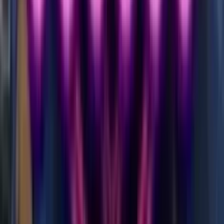
verificarne la qualità e scoprirne tutte le caratteristiche. Ama
tenersi sempre aggiornata sulle ultime news seguendo
podcast, quotidiani online e gli eventi più in vista del settore.
Collabora con vari website nel settore tra cui Giochi di Slot, di
cui è capo redattore.
Silvia Urso
Ruolo
:
Head Writer
Esperienza
:
5+ anni
Esperta ed appassionata di iGaming, si occupa di analizzare e
recensire i software e gli operatori di gioco da oltre cinque