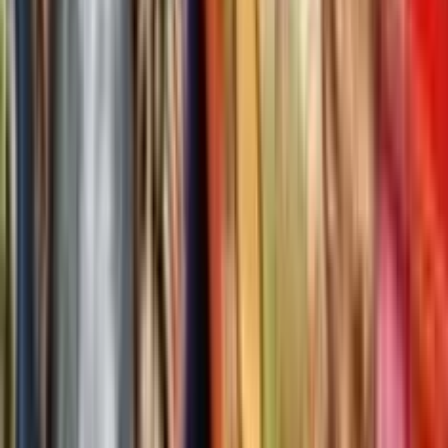
Add to
favorites
Nolimit city
•