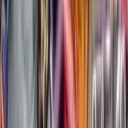
Bonus B
2.050
Cashba
di Gioca
a 2.000
su 30 sl
selezio
sul Live
sullo Sp
giocata 
#
1
giorni, 