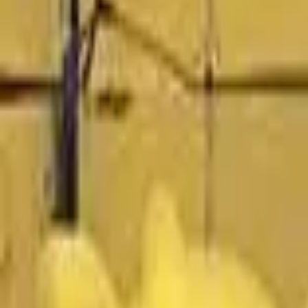
Slot Sofware
Slot Bar
Slot Egitto
Megaways
Altri Giochi
Roulette
Blackjack
Video Poker
Baccarat
Poker
Casino Online
Elenco Casino Italiani
Slot Soldi Veri
Casinò Live
StarVegas
AdmiralBet
Starcasino
888 Casino
Snai
Betflag
Leovegas
Lottomatica