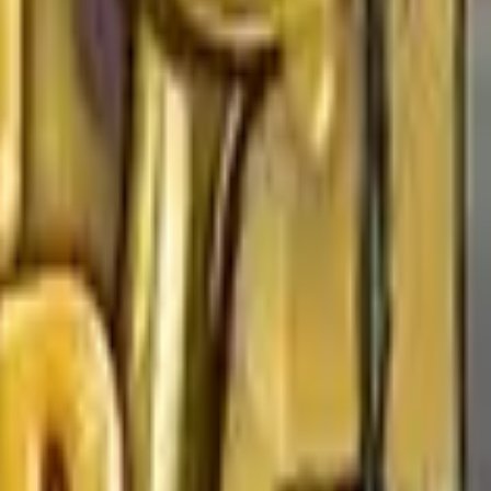
 scoprire un nuovo modo di divertirti senza alcun costo.