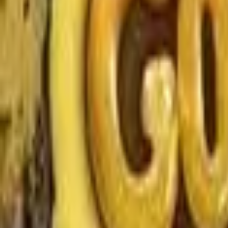
Inizia ad aggiungere slot ai tuoi preferiti!
HOME
/
SOFTWARE SLOT MACHINE
/
NOLIMIT CITY
Slot Machine Online Gratis di NoLimit City
Nolimit city ti offre un'esperienza di gioco senza limiti. Sul no
Gioco Gratis