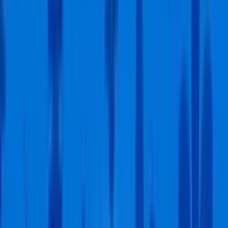
Soldi Veri
Giochi dello stesso provider
Gioco Gratis
Centurion Big Money
Add to
favorites
Inspired
•