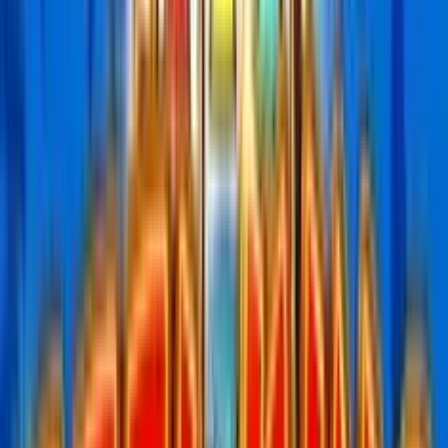
Da rigiocare 
volte in 48 o