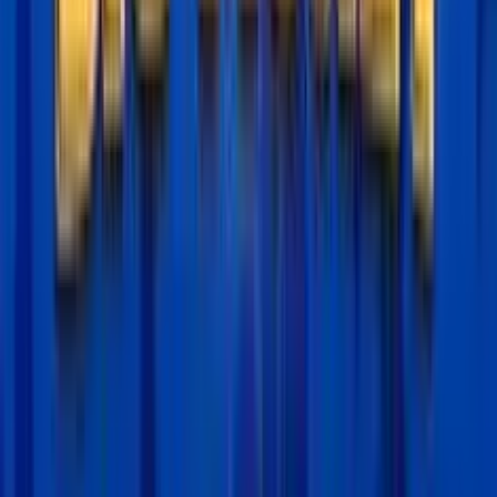
Scrivi una recensione
5