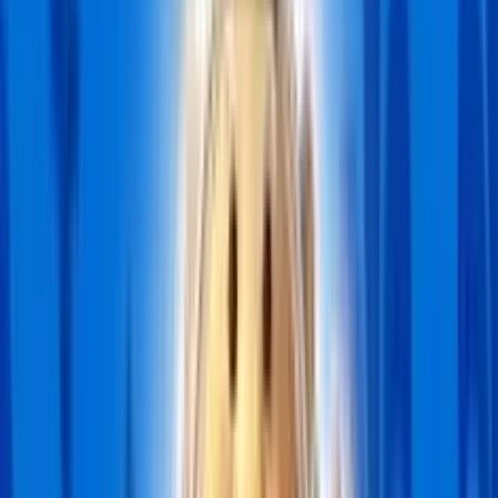
in denaro
prelevabile, 
necessario
#
1
accumulare 5
punti bonus 
5.0
/5
•
(
3
Voti
)
ogni €1 di b
Pokerstars
ricevuto
Casino
Recensione
Requisiti di
Giocata
Per convertire
bonus casin
istantaneo e 
relative vinci
in denaro
prelevabile, 
necessario
accumulare 5
punti bonus 
ogni €1 di b
ricevuto