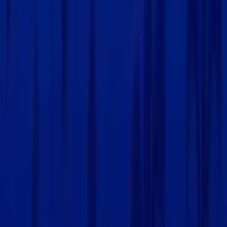
0
%
Casino Senza Deposito