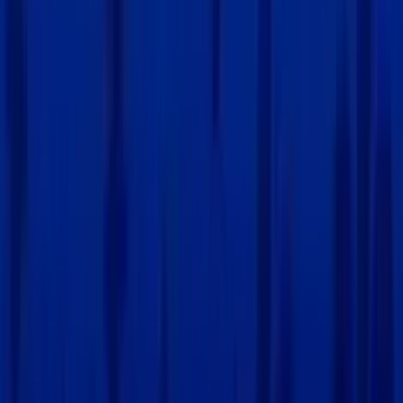
0
%
1