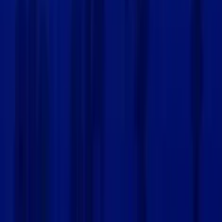
Snai
1000€
Recensione
888 Casino
50€
Recensione
Footer
Gaming Report è un portale informativo dedicato al mondo del
gioco online autorizzato AAMS. Questo sito di conseguenza
non partecipa alla raccolta dei giochi di casinò e non è a sua
volta un operatore con licenza aams. Sul sito verranno
pubblicate news, giochi, recensioni e offerte promozionali
legate esclusivamente al mondo del casinò online AAMS. In
quanto non presenta periodicità, Gaming Report non è