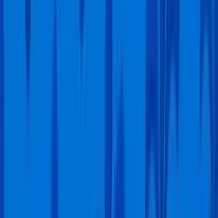
Slot Machine
Tutte le Slot
Più Giocati
Novità
Slot Sofware
Slot Bar
Slot Egitto
Megaways
Altri Giochi
Roulette
Blackjack
Video Poker
Baccarat
Poker
Casino Online
Elenco Casino Italiani
Slot Soldi Veri
Casinò Live
StarVegas
AdmiralBet
Starcasino
888 Casino