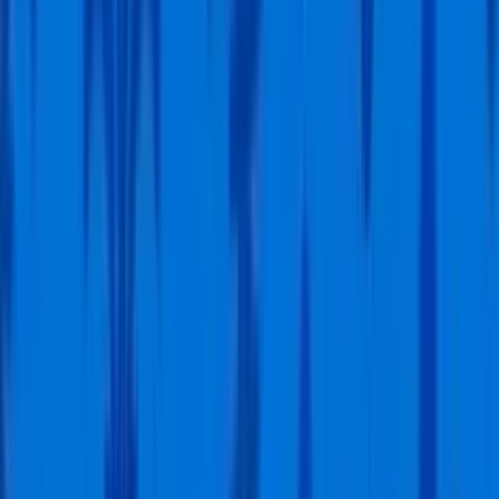
Gioco Gratis
Premendo "Gioco Gratis", confermi di avere almeno 18 anni.
2.0
/5
•
1
rating
Soldi Veri
Add to
favorites