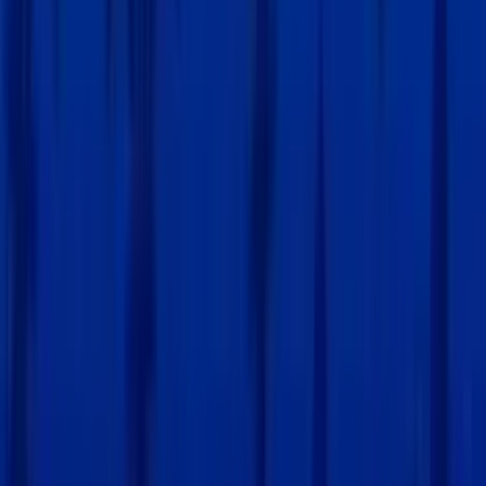
0
%
2