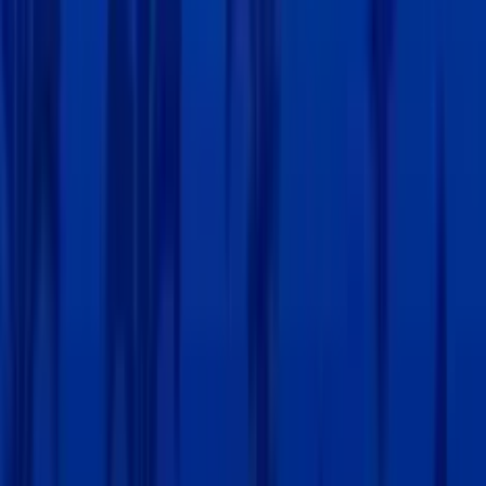
0
%
3