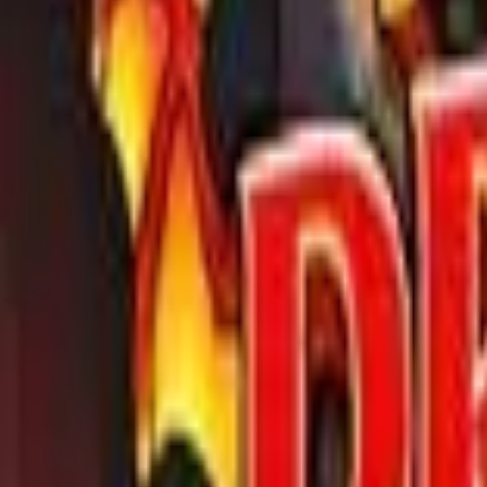
Gioco Gratis
Centurion
Add to
favorites
Inspired
•