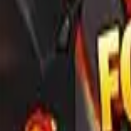
0.0
/5
•
0
ratings
Soldi Veri
Add to
favorites
Soldi Veri
Giochi dello stesso provider